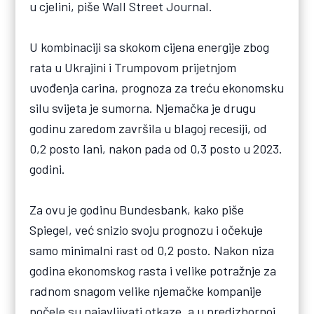
u cjelini, piše Wall Street Journal.
U kombinaciji sa skokom cijena energije zbog
rata u Ukrajini i Trumpovom prijetnjom
uvođenja carina, prognoza za treću ekonomsku
silu svijeta je sumorna. Njemačka je drugu
godinu zaredom završila u blagoj recesiji, od
0,2 posto lani, nakon pada od 0,3 posto u 2023.
godini.
Za ovu je godinu Bundesbank, kako piše
Spiegel, već snizio svoju prognozu i očekuje
samo minimalni rast od 0,2 posto. Nakon niza
godina ekonomskog rasta i velike potražnje za
radnom snagom velike njemačke kompanije
počele su najavljivati otkaze, a u predizbornoj