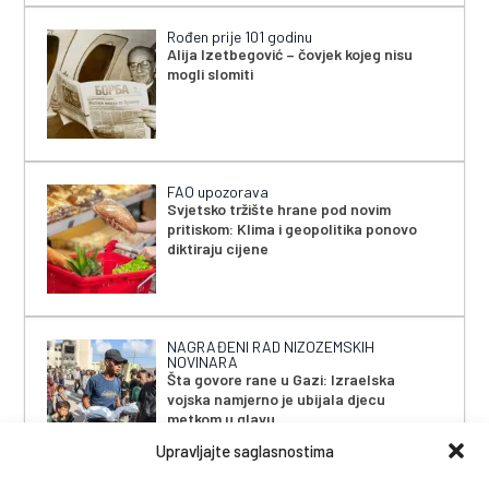
Rođen prije 101 godinu
Alija Izetbegović – čovjek kojeg nisu
mogli slomiti
FAO upozorava
Svjetsko tržište hrane pod novim
pritiskom: Klima i geopolitika ponovo
diktiraju cijene
NAGRAĐENI RAD NIZOZEMSKIH
NOVINARA
Šta govore rane u Gazi: Izraelska
vojska namjerno je ubijala djecu
metkom u glavu
Upravljajte saglasnostima