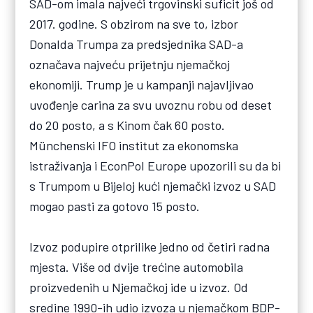
SAD-om imala najveći trgovinski suficit još od
2017. godine. S obzirom na sve to, izbor
Donalda Trumpa za predsjednika SAD-a
označava najveću prijetnju njemačkoj
ekonomiji. Trump je u kampanji najavljivao
uvođenje carina za svu uvoznu robu od deset
do 20 posto, a s Kinom čak 60 posto.
Münchenski IFO institut za ekonomska
istraživanja i EconPol Europe upozorili su da bi
s Trumpom u Bijeloj kući njemački izvoz u SAD
mogao pasti za gotovo 15 posto.
Izvoz podupire otprilike jedno od četiri radna
mjesta. Više od dvije trećine automobila
proizvedenih u Njemačkoj ide u izvoz. Od
sredine 1990-ih udio izvoza u njemačkom BDP-