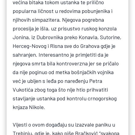
većina bitaka tokom ustanka te prilično
popularna ličnost u redovima pobunjenika i
njihovih simpazitera. Njegova pogrebna
procesija je išla, uz prisustvo ruskog konzola
Jonina, iz Dubrovnika preko Konavla, Sutorine,
Herceg-Novog i Risna sve do Grahova gdje je
sahranjen. Interesantno je primjetiti da je
njegova smrta bila kontroverzna jer se pričalo
da nije poginuo od metka bošnjačkih vojnika
već je ubijen s leđa po naređenju Petra
Vukotića zbog toga što nije htio prihvatiti
stavljanje ustanka pod kontrolu crnogorskog
knjaza Nikole.
Vijesti o ovom događaju su izazvale paniku u
Trebinju, gdje je, kako piše Bračković “svakoga