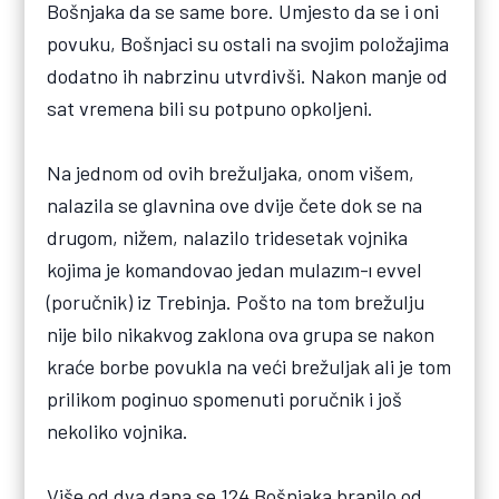
Bošnjaka da se same bore. Umjesto da se i oni
povuku, Bošnjaci su ostali na svojim položajima
dodatno ih nabrzinu utvrdivši. Nakon manje od
sat vremena bili su potpuno opkoljeni.
Na jednom od ovih brežuljaka, onom višem,
nalazila se glavnina ove dvije čete dok se na
drugom, nižem, nalazilo tridesetak vojnika
kojima je komandovao jedan mulazım-ı evvel
(poručnik) iz Trebinja. Pošto na tom brežulju
nije bilo nikakvog zaklona ova grupa se nakon
kraće borbe povukla na veći brežuljak ali je tom
prilikom poginuo spomenuti poručnik i još
nekoliko vojnika.
Više od dva dana se 124 Bošnjaka branilo od