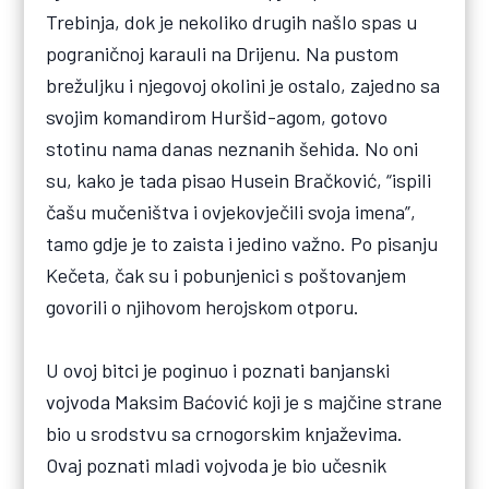
Trebinja, dok je nekoliko drugih našlo spas u
pograničnoj karauli na Drijenu. Na pustom
brežuljku i njegovoj okolini je ostalo, zajedno sa
svojim komandirom Huršid-agom, gotovo
stotinu nama danas neznanih šehida. No oni
su, kako je tada pisao Husein Bračković, “ispili
čašu mučeništva i ovjekovječili svoja imena”,
tamo gdje je to zaista i jedino važno. Po pisanju
Kečeta, čak su i pobunjenici s poštovanjem
govorili o njihovom herojskom otporu.
U ovoj bitci je poginuo i poznati banjanski
vojvoda Maksim Baćović koji je s majčine strane
bio u srodstvu sa crnogorskim knjaževima.
Ovaj poznati mladi vojvoda je bio učesnik