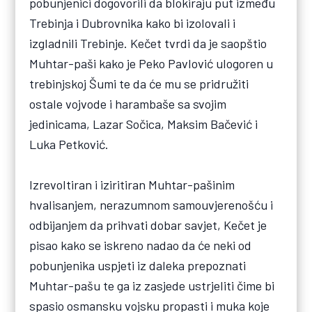
pobunjenici dogovorili da blokiraju put između
Trebinja i Dubrovnika kako bi izolovali i
izgladnili Trebinje. Kečet tvrdi da je saopštio
Muhtar-paši kako je Peko Pavlović ulogoren u
trebinjskoj Šumi te da će mu se pridružiti
ostale vojvode i harambaše sa svojim
jedinicama, Lazar Sočica, Maksim Bačević i
Luka Petković.
Izrevoltiran i iziritiran Muhtar-pašinim
hvalisanjem, nerazumnom samouvjerenošću i
odbijanjem da prihvati dobar savjet, Kečet je
pisao kako se iskreno nadao da će neki od
pobunjenika uspjeti iz daleka prepoznati
Muhtar-pašu te ga iz zasjede ustrjeliti čime bi
spasio osmansku vojsku propasti i muka koje