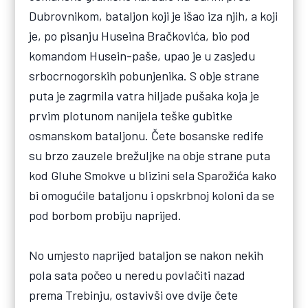
Dubrovnikom, bataljon koji je išao iza njih, a koji
je, po pisanju Huseina Bračkovića, bio pod
komandom Husein-paše, upao je u zasjedu
srbocrnogorskih pobunjenika. S obje strane
puta je zagrmila vatra hiljade pušaka koja je
prvim plotunom nanijela teške gubitke
osmanskom bataljonu. Čete bosanske redife
su brzo zauzele brežuljke na obje strane puta
kod Gluhe Smokve u blizini sela Sparožića kako
bi omogućile bataljonu i opskrbnoj koloni da se
pod borbom probiju naprijed.
No umjesto naprijed bataljon se nakon nekih
pola sata počeo u neredu povlačiti nazad
prema Trebinju, ostavivši ove dvije čete