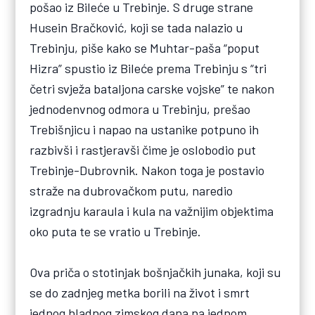
pošao iz Bileće u Trebinje. S druge strane
Husein Bračković, koji se tada nalazio u
Trebinju, piše kako se Muhtar-paša “poput
Hizra” spustio iz Bileće prema Trebinju s “tri
četri svježa bataljona carske vojske” te nakon
jednodenvnog odmora u Trebinju, prešao
Trebišnjicu i napao na ustanike potpuno ih
razbivši i rastjeravši čime je oslobodio put
Trebinje-Dubrovnik. Nakon toga je postavio
straže na dubrovačkom putu, naredio
izgradnju karaula i kula na važnijim objektima
oko puta te se vratio u Trebinje.
Ova priča o stotinjak bošnjačkih junaka, koji su
se do zadnjeg metka borili na život i smrt
jednog hladnog zimskog dana na jednom