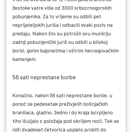
žestoke vatre više od 3000 srbocrnogorskih
pobunjenika. Za to vrijeme su odbili pet
neprijateljskih juriša i odbacili svaki poziv na
predaju. Nakon što su potrošli svu municiju
zadnji pobunjenički juriš su odbili u bliskoj
borbi, golim bajonetima i oštrim hercegovačkim
kamenjem.
56 sati neprestane borbe
Konačno, nakon 56 sati neprestane borbe, u
ponoć se pedesetak preživjelih bošnjačkih
branilaca, gladno, žedno i do kraja iscrpljeno
tiho išuljalo s položaja pod okriljem noći. Tek se
njih dvadeset četvorica uspjelo probiti do