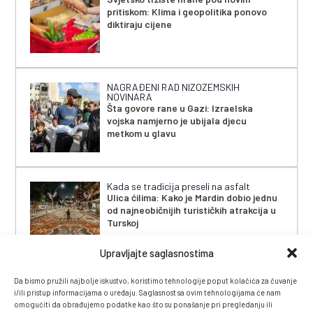
pritiskom: Klima i geopolitika ponovo
diktiraju cijene
NAGRAĐENI RAD NIZOZEMSKIH
NOVINARA
Šta govore rane u Gazi: Izraelska
vojska namjerno je ubijala djecu
metkom u glavu
Kada se tradicija preseli na asfalt
Ulica ćilima: Kako je Mardin dobio jednu
od najneobičnijih turističkih atrakcija u
Turskoj
Upravljajte saglasnostima
Da bismo pružili najbolje iskustvo, koristimo tehnologije poput kolačića za čuvanje
i/ili pristup informacijama o uređaju. Saglasnost sa ovim tehnologijama će nam
omogućiti da obrađujemo podatke kao što su ponašanje pri pregledanju ili