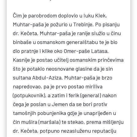
Čim je parobrodom doplovio u luku Klek,
Muhtar-paša je požurio u Trebinje. Po pisanju
dr. Kečeta, Muhtar-paša je ranije služio u činu
binbaše u osmanskom generalštabu te je bio
dio pratnje i klike oko Omer-paše Latasa.
Kasnije je postao učitelj osmanskim prinčevima
što je potaklo neosnovane glasine da je sin
sultana Abdul-Aziza. Muhtar-paša je brzo
napredovao, pa je prvo postao miriliva
(potpukovnik), a zatim i ferik (general) nakon
čega je poslan u Jemen da se bori protiv
tamošnjih pobunjenika gdje je unaprijeđen u
čin mušira (maršala) te stekao, prema mišljenju
dr. Kečeta, potpuno nezasluženu reputaciju