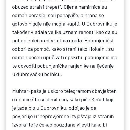
obuzeo strah i trepet”. Cijene namirnica su
odmah porasle, soli ponajviše, a hrana se
gotovo nigdje nije mogla kupiti. U Dubrovniku je
također vladala velika uznemirenost, kao da su
pobunjenici pred vratima grada. Pobunjenički
odbori za pomoć, kako strani tako i lokalni, su
odmah počeli upučivati opskrbu pobunjenicima
te dovoditi pobunjeničke ranjenike na lječenje
u dubrovačku bolnicu.
Muhtar-paša je uskoro telegramom obavješten
o onome šta se desilo no, kako piše Kečet koji
je tada bio u Dubrovniku, odbijao je da
povjeruje u “neprovjerene izvještaje iz stranih
izvora” te je čekao pouzdane vijesti kako bi