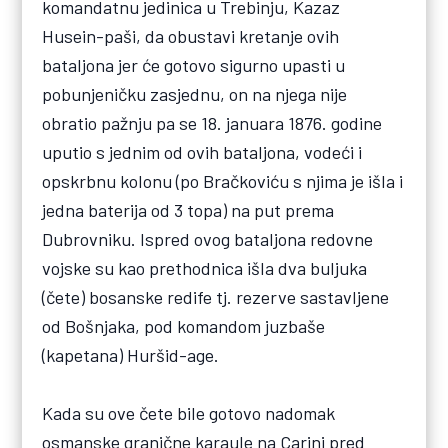
komandatnu jedinica u Trebinju, Kazaz
Husein-paši, da obustavi kretanje ovih
bataljona jer će gotovo sigurno upasti u
pobunjeničku zasjednu, on na njega nije
obratio pažnju pa se 18. januara 1876. godine
uputio s jednim od ovih bataljona, vodeći i
opskrbnu kolonu (po Bračkoviću s njima je išla i
jedna baterija od 3 topa) na put prema
Dubrovniku. Ispred ovog bataljona redovne
vojske su kao prethodnica išla dva buljuka
(čete) bosanske redife tj. rezerve sastavljene
od Bošnjaka, pod komandom juzbaše
(kapetana) Huršid-age.
Kada su ove čete bile gotovo nadomak
osmanske granične karaule na Carini pred