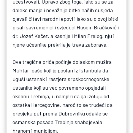
učestvovali. Upravo zbog toga, iako su se za
daleko manje i nevažnije bitke naših susjeda
pjevali čitavi narodni epovi i iako su o ovoj bitki
pisali savremenici i svjedoci Husein Bračković i
dr. Jozef Kečet, a kasnije i Milan Prelog, nju i
njene učesnike prekrila je trava zaborava.
Ova tragična priča počinje dolaskom mušira
Muhtar-paše koji je poslan iz Istanbula da
uguši ustanak i rastjera srpskocrnogorske
ustanike koji su već povremeno opsjedali
okolinu Trebinja, u namjeri da ga izoluju od
ostatka Hercegovine, naročito se trudeći da
presjeku put prema Dubrovniku odakle se
osmanska posada Trebinja snabdjevala
hranom i municijom.