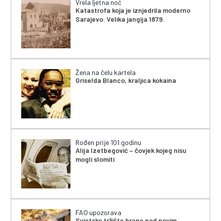
Vrela ljetna noć
Katastrofa koja je iznjedrila moderno
Sarajevo: Velika jangija 1879.
Žena na čelu kartela
Griselda Blanco, kraljica kokaina
Rođen prije 101 godinu
Alija Izetbegović – čovjek kojeg nisu
mogli slomiti
FAO upozorava
Svjetsko tržište hrane pod novim