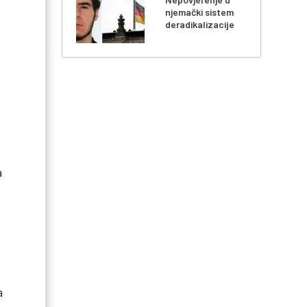
njemački sistem
deradikalizacije
a
a