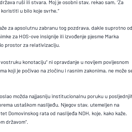
država ruši ili stvara. Moj je osobni stav, rekao sam, ‘Za
koristiti u bilo koje svrhe.“
alaže za apsolutnu zabranu tog pozdrava, dakle suprotno o
nimke za HOS-ove insignije ili izvođenje pjesme Marka
 prostor za relativizaciju.
vostruku konotaciju“ ni opravdanje u novijem povijesnom
ima koji je počivao na zločinu i rasnim zakonima, ne može s
slao možda najjasniju institucionalnu poruku u posljednji
prema ustaškom naslijeđu. Njegov stav, utemeljen na
itet Domovinskog rata od naslijeđa NDH, koje, kako kaže,
om državom“.