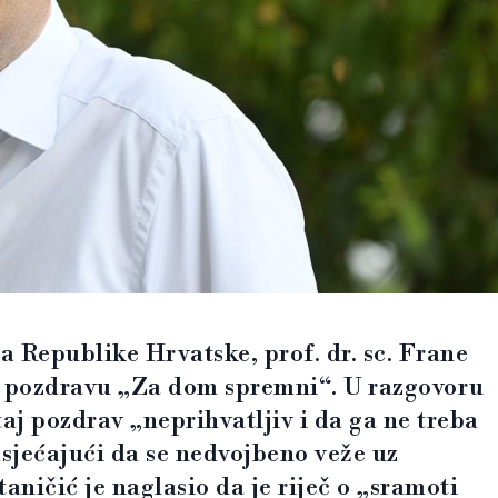
 Republike Hrvatske, prof. dr. sc. Frane
 o pozdravu „Za dom spremni“. U razgovoru
e taj pozdrav „neprihvatljiv i da ga ne treba
odsjećajući da se nedvojbeno veže uz
aničić je naglasio da je riječ o „sramoti