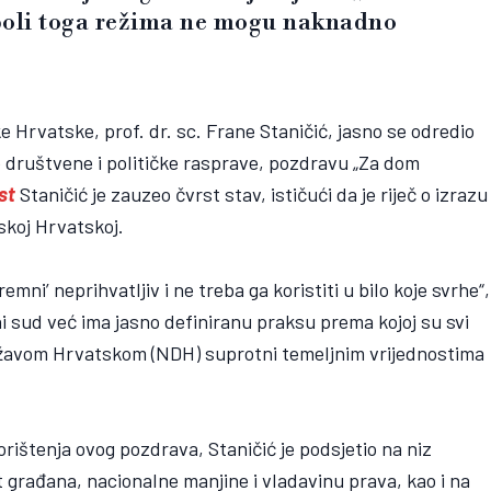
mboli toga režima ne mogu naknadno
Hrvatske, prof. dr. sc. Frane Staničić, jasno se odredio
 društvene i političke rasprave, pozdravu „Za dom
st
Staničić je zauzeo čvrst stav, ističući da je riječ o izrazu
skoj Hrvatskoj.
emni’ neprihvatljiv i ne treba ga koristiti u bilo koje svrhe“,
ni sud već ima jasno definiranu praksu prema kojoj su svi
Državom Hrvatskom (NDH) suprotni temeljnim vrijednostima
orištenja ovog pozdrava, Staničić je podsjetio na niz
 građana, nacionalne manjine i vladavinu prava, kao i na