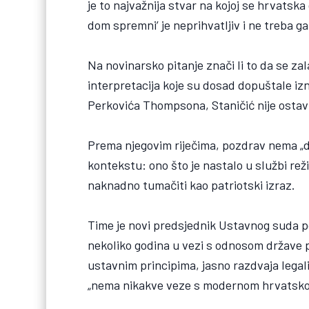
je to najvažnija stvar na kojoj se hrvatska 
dom spremni’ je neprihvatljiv i ne treba ga 
Na novinarsko pitanje znači li to da se z
interpretacija koje su dosad dopuštale iz
Perkovića Thompsona, Staničić nije ostavio
Prema njegovim riječima, pozdrav nema „d
kontekstu: ono što je nastalo u službi rež
naknadno tumačiti kao patriotski izraz.
Time je novi predsjednik Ustavnog suda po
nekoliko godina u vezi s odnosom države 
ustavnim principima, jasno razdvaja legal
„nema nikakve veze s modernom hrvatsk