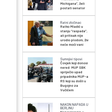
Michigana”, želi
postati senator
Ratni zločinac
Ratko Mladić u
stanju “raspada”,
ali pritisak nije
urodio plodom, živ
neće moći vani
Sumnjivi tipovi
Čovjek koji donosi
nered: MUP SBK
spriječio upad
pripadnika MUP-a
RS koji su došli u
Bugojno za
Vučićem
NAKON NAPADA U
BERLINU
Nepovjerenje u