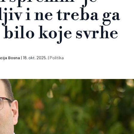
jiv i ne treba ga
u bilo koje svrhe
cija Bosna
|
18. okt. 2025.
|
Politika