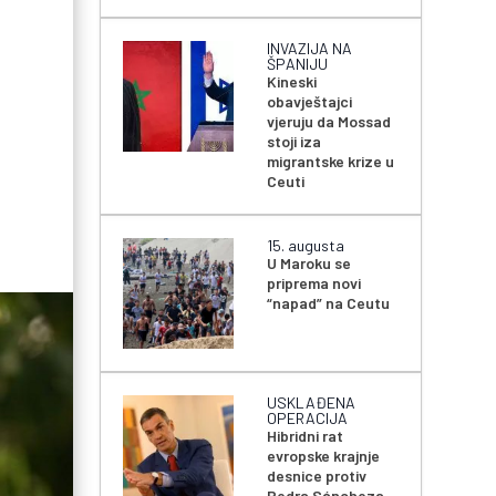
INVAZIJA NA
ŠPANIJU
Kineski
obavještajci
vjeruju da Mossad
stoji iza
migrantske krize u
Ceuti
15. augusta
U Maroku se
priprema novi
“napad” na Ceutu
USKLAĐENA
OPERACIJA
Hibridni rat
evropske krajnje
desnice protiv
Pedra Sáncheza