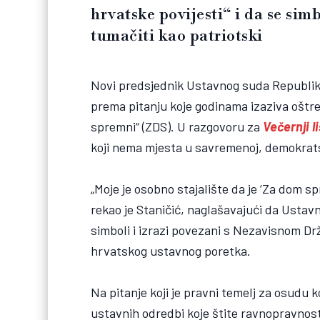
hrvatske povijesti“ i da se si
tumačiti kao patriotski
Novi predsjednik Ustavnog suda Republike 
prema pitanju koje godinama izaziva oštre
spremni“ (ZDS). U razgovoru za
Večernji li
koji nema mjesta u savremenoj, demokrat
„Moje je osobno stajalište da je ‘Za dom spr
rekao je Staničić, naglašavajući da Ustav
simboli i izrazi povezani s Nezavisnom 
hrvatskog ustavnog poretka.
Na pitanje koji je pravni temelj za osudu k
ustavnih odredbi koje štite ravnopravnost