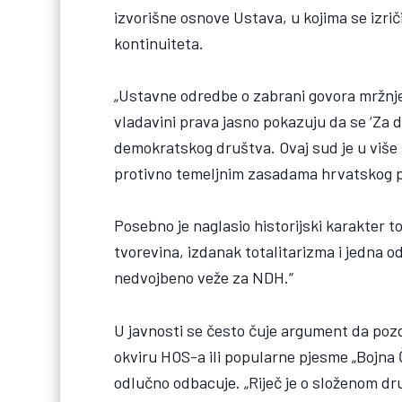
izvorišne osnove Ustava, u kojima se izri
kontinuiteta.
„Ustavne odredbe o zabrani govora mržnje,
vladavini prava jasno pokazuju da se ‘Za 
demokratskog društva. Ovaj sud je u više 
protivno temeljnim zasadama hrvatskog pra
Posebno je naglasio historijski karakter 
tvorevina, izdanak totalitarizma i jedna o
nedvojbeno veže za NDH.“
U javnosti se često čuje argument da poz
okviru HOS-a ili popularne pjesme „Bojna 
odlučno odbacuje. „Riječ je o složenom dr