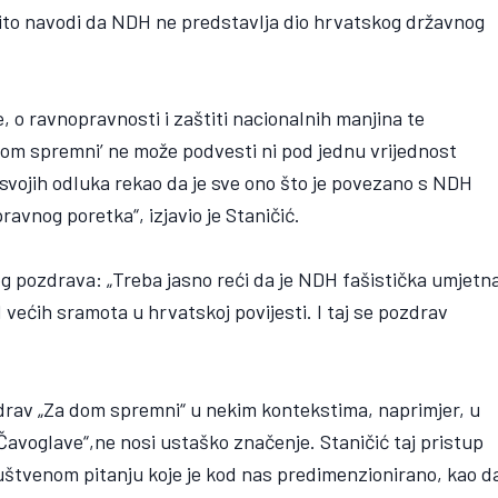
čito navodi da NDH ne predstavlja dio hrvatskog državnog
 o ravnopravnosti i zaštiti nacionalnih manjina te
dom spremni’ ne može podvesti ni pod jednu vrijednost
svojih odluka rekao da je sve ono što je povezano s NDH
vnog poretka“, izjavio je Staničić.
tog pozdrava: „Treba jasno reći da je NDH fašistička umjetn
d većih sramota u hrvatskoj povijesti. I taj se pozdrav
drav „Za dom spremni“ u nekim kontekstima, naprimjer, u
Čavoglave“,ne nosi ustaško značenje. Staničić taj pristup
uštvenom pitanju koje je kod nas predimenzionirano, kao d