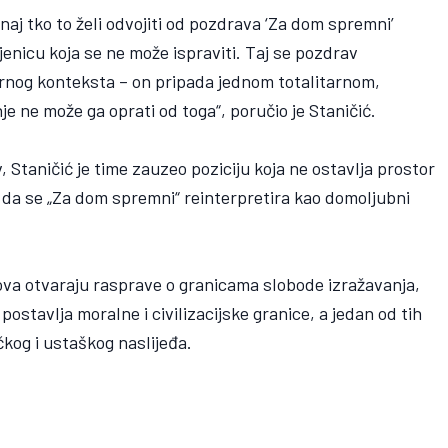
naj tko to želi odvojiti od pozdrava ‘Za dom spremni’
jenicu koja se ne može ispraviti. Taj se pozdrav
ornog konteksta – on pripada jednom totalitarnom,
e ne može ga oprati od toga“, poručio je Staničić.
v, Staničić je time zauzeo poziciju koja ne ostavlja prostor
 da se „Za dom spremni“ reinterpretira kao domoljubni
va otvaraju rasprave o granicama slobode izražavanja,
ostavlja moralne i civilizacijske granice, a jedan od tih
ičkog i ustaškog naslijeđa.