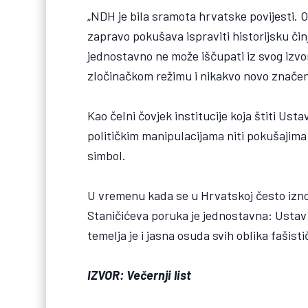
„NDH je bila sramota hrvatske povijesti. O
zapravo pokušava ispraviti historijsku čin
jednostavno ne može iščupati iz svog izv
zločinačkom režimu i nikakvo novo značenj
Kao čelni čovjek institucije koja štiti Usta
političkim manipulacijama niti pokušajima
simbol.
U vremenu kada se u Hrvatskoj često izno
Staničićeva poruka je jednostavna: Ustav p
temelja je i jasna osuda svih oblika fašist
IZVOR: Večernji list