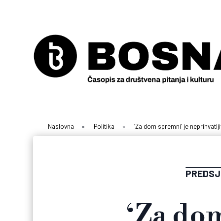
Naslovna
»
Politika
»
‘Za dom spremni’ je neprihvatljiv
PREDSJ
‘Za dom