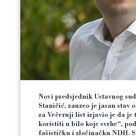
Novi predsjednik Ustavnog suda
Staničić, zauzeo je jasan stav
za Večernji list izjavio je da j
koristiti u bilo koje svrhe“, p
fašističku i zločinačku NDH. St