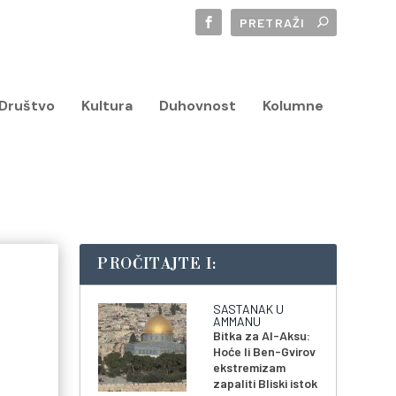
Društvo
Kultura
Duhovnost
Kolumne
PROČITAJTE I:
SASTANAK U
AMMANU
Bitka za Al-Aksu:
Hoće li Ben-Gvirov
ekstremizam
zapaliti Bliski istok