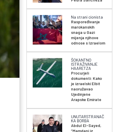
Na strani cionista
Raspoređivanje
marokanskih
snaga u Gazi
mijenja njihove
odnose s Izraelom
ŠOKANTNO
ISTRAŽIVANJE
HAARETZA
Procurjeli
dokumenti: Kako
je izraelski Elbit
naoružavao
Ujedinjene
Arapske Emirate
UNUTARSTRANAČ
KA BORBA
Abdul El-Sayed,
“Mamdani iz