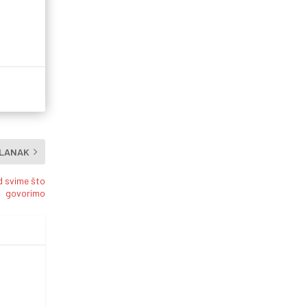
ČLANAK
d svime što
govorimo