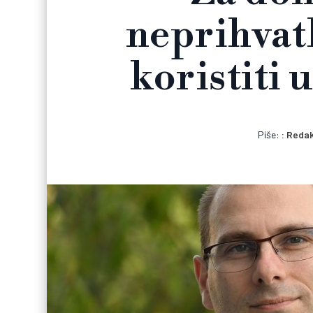
neprihvatl
koristiti 
Piše:
Redak