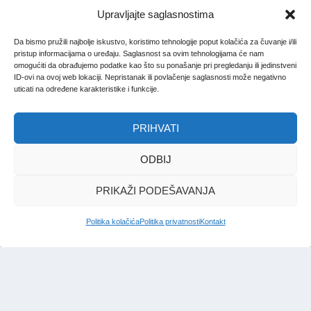
Upravljajte saglasnostima
Da bismo pružili najbolje iskustvo, koristimo tehnologije poput kolačića za čuvanje i/ili
pristup informacijama o uređaju. Saglasnost sa ovim tehnologijama će nam
omogućiti da obrađujemo podatke kao što su ponašanje pri pregledanju ili jedinstveni
ID-ovi na ovoj web lokaciji. Nepristanak ili povlačenje saglasnosti može negativno
uticati na određene karakteristike i funkcije.
PRIHVATI
ODBIJ
PRIKAŽI PODEŠAVANJA
Politika kolačića
Politika privatnosti
Kontakt