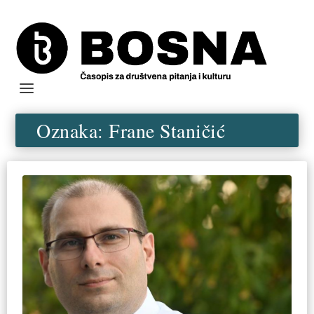
Oznaka:
Frane Staničić