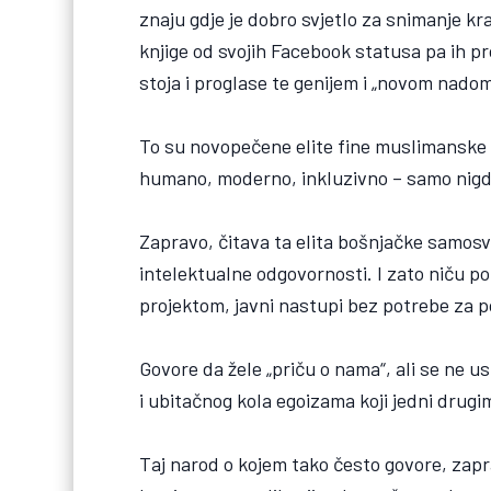
znaju gdje je dobro svjetlo za snimanje k
knjige od svojih Facebook statusa pa ih pro
stoja i proglase te genijem i „novom nadom
To su novopečene elite fine muslimanske ra
humano, moderno, inkluzivno – samo nigdj
Zapravo, čitava ta elita bošnjačke samos
intelektualne odgovornosti. I zato niču p
projektom, javni nastupi bez potrebe za 
Govore da žele „priču o nama“, ali se ne 
i ubitačnog kola egoizama koji jedni drugi
Taj narod o kojem tako često govore, zapr