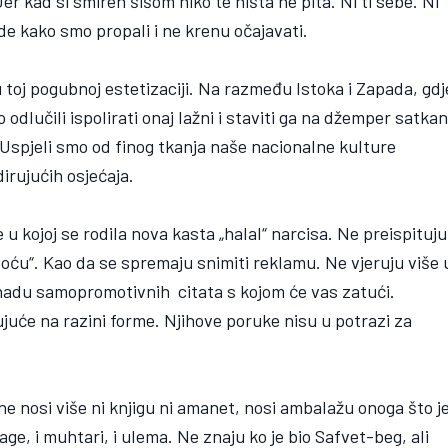
r kad si smiren šišom niko te ništa ne pita. Ni ti sebe. Ni
de kako smo propali i ne krenu očajavati.
 toj pogubnoj estetizaciji. Na razmeđu Istoka i Zapada, gdj
 odlučili ispolirati onaj lažni i staviti ga na džemper satka
 Uspjeli smo od finog tkanja naše nacionalne kulture
irujućih osjećaja.
 u kojoj se rodila nova kasta „halal“ narcisa. Ne preispituju
toću“. Kao da se spremaju snimiti reklamu. Ne vjeruju više 
onadu samopromotivnih citata s kojom će vas zatući.
rujuće na razini forme. Njihove poruke nisu u potrazi za
e nosi više ni knjigu ni amanet, nosi ambalažu onoga što j
i age, i muhtari, i ulema. Ne znaju ko je bio Safvet-beg, ali