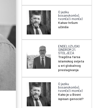
O jeziku
bosanskom(e),
tvom(e) i mom(e)
Kakav hršum
učiniše
ENDELUZIJSKI
SINDROM 21.
STOLJEĆA
Tragična farsa
islamskog svijeta
u eri globalnog
preslagivanja
O jeziku
bosanskom(e),
tvom(e) i mom(e)
Kako je u Bosni
ispisan genocid?