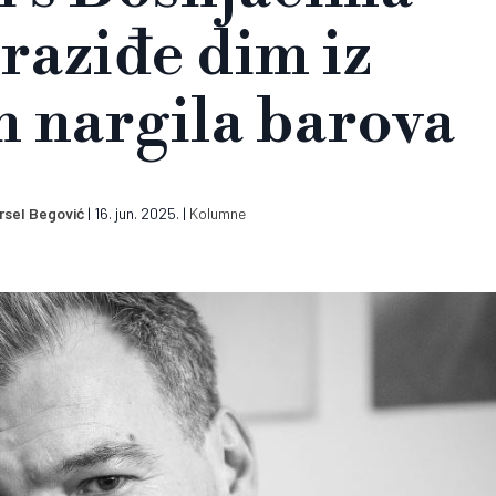
 raziđe dim iz
h nargila barova
ursel Begović
|
16. jun. 2025.
|
Kolumne