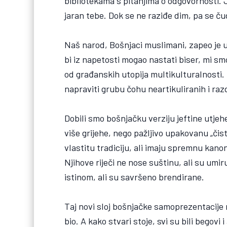
bibliotekama s pitanjima o odgovornosti. Je
jaran tebe. Dok se ne raziđe dim, pa se ču
Naš narod, Bošnjaci muslimani, zapeo je u
bi iz napetosti mogao nastati biser, mi smo
od građanskih utopija multikulturalnosti.
napraviti grubu čohu neartikuliranih i razd
Dobili smo bošnjačku verziju jeftine utjehe
više grijehe, nego pažljivo upakovanu „čis
vlastitu tradiciju, ali imaju spremnu kan
Njihove riječi ne nose suštinu, ali su umi
istinom, ali su savršeno brendirane.
Taj novi sloj bošnjačke samoprezentacije n
bio. A kako stvari stoje, svi su bili begovi 