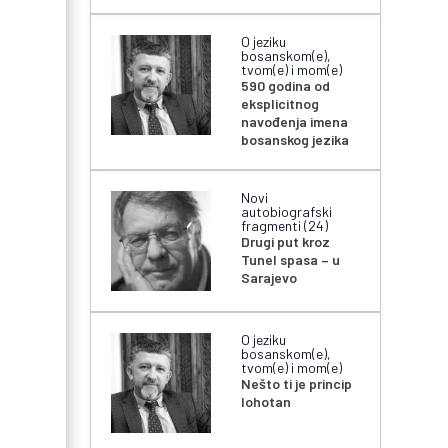
O jeziku
bosanskom(e),
tvom(e) i mom(e)
590 godina od
eksplicitnog
navođenja imena
bosanskog jezika
Novi
autobiografski
fragmenti (24)
Drugi put kroz
Tunel spasa – u
Sarajevo
O jeziku
bosanskom(e),
tvom(e) i mom(e)
Nešto ti je princip
lohotan