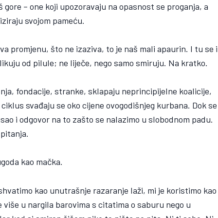
još gore – one koji upozoravaju na opasnost se proganja, a
riziraju svojom pameću.
va promjenu, što ne izaziva, to je naš mali apaurin. I tu se i
likuju od pilule; ne liječe, nego samo smiruju. Na kratko.
, fondacije, stranke, sklapaju neprincipijelne koalicije,
u ciklus svađaju se oko cijene ovogodišnjeg kurbana. Dok se
misao i odgovor na to zašto se nalazimo u slobodnom padu.
pitanja.
 ugoda kao mačka.
vatimo kao unutrašnje razaranje laži, mi je koristimo kao
 je više u nargila barovima s citatima o saburu nego u