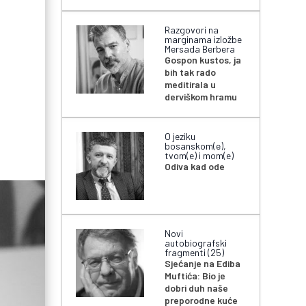
Razgovori na
marginama izložbe
Mersada Berbera
Gospon kustos, ja
bih tak rado
meditirala u
derviškom hramu
O jeziku
bosanskom(e),
tvom(e) i mom(e)
Odiva kad ode
Novi
autobiografski
fragmenti (25)
Sjećanje na Ediba
Muftića: Bio je
dobri duh naše
preporodne kuće