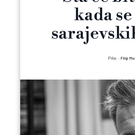
kada se
sarajevski
Piše:
Filip M