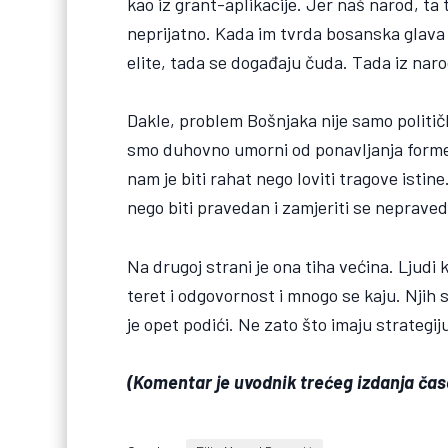
kao iz grant-aplikacije. Jer naš narod, ta t
neprijatno. Kada im tvrda bosanska glava
elite, tada se događaju čuda. Tada iz nar
Dakle, problem Bošnjaka nije samo politički.
smo duhovno umorni od ponavljanja forme,
nam je biti rahat nego loviti tragove istine
nego biti pravedan i zamjeriti se nepraved
Na drugoj strani je ona tiha većina. Ljudi k
teret i odgovornost i mnogo se kaju. Njih se
je opet podići. Ne zato što imaju strategi
(Komentar je uvodnik trećeg izdanja čas