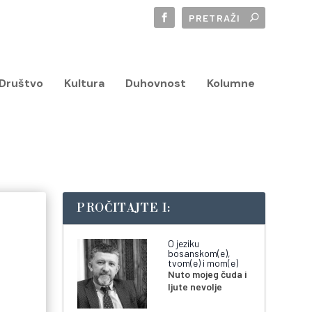
Društvo
Kultura
Duhovnost
Kolumne
PROČITAJTE I:
O jeziku
bosanskom(e),
tvom(e) i mom(e)
Nuto mojeg čuda i
ljute nevolje