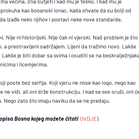
iha većina, zna šutjeti i kad mu je teško, i kad mu je
 prokuha kao bosanski lonac, kada shvate da su bolji od
oda izađe neko njihov i postavi neke nove standarde.
 Nije ni historijski. Nije čak ni vjerski. Naš problem je što
 a prestravljeni sadržajem. Lijeni da tražimo novo. Lakše
. Lakše je biti dobar sa svima i osuditi se na beskralježnjak
nicima i licemjerima.
oji poste bez selfija. Koji vjeru ne nose kao logo, nego kao
 ne vidi, ali oni drže konstrukciju. I kad se sve sruši, oni ć
ju. Nego zato što imaju naviku da se ne predaju.
opisa Bosna kojeg možete čitati
OVDJE
)