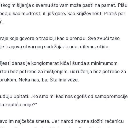
ratkog mišljenja o svemu što vam može pasti na pamet. Pišu 
daju kao mudrost, ili još gore, kao književnost. Platiš par
“.
je koje govore o tradiciji kao o brendu. Sve zvuči tako
e tragova stvarnog sadržaja, truda, dileme, stida.
vijesti danas je konglomerat kiča i šunda s minimumom
ortali bez potrebe za mišljenjem, udruženja bez potrebe za
porukom. Neka nas, ba. Šta ima veze.
usuđuju upitati: „Ko smo mi kad nas ogoliš od samopromocije
ma zapliću noge?“
avo im najčešće smeta. Jer narod ne zna složiti rečenicu