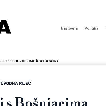
Naslovna
Politika
 se raziđe dim iz sarajevskih nargila barova
UVODNA RIJEČ
ti s Bošnjacima