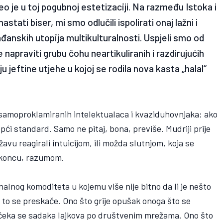
o je u toj pogubnoj estetizaciji. Na razmeđu Istoka i
stati biser, mi smo odlučili ispolirati onaj lažni i
đanskih utopija multikulturalnosti. Uspjeli smo od
 napraviti grubu čohu neartikuliranih i razdirujućih
 jeftine utjehe u kojoj se rodila nova kasta „halal“
 samoproklamiranih intelektualaca i kvaziduhovnjaka: ako
pći standard. Samo ne pitaj, bona, previše. Mudriji prije
avu reagirali intuicijom, ili možda slutnjom, koja se
a koncu, razumom.
nalnog komoditeta u kojemu više nije bitno da li je nešto
, to se preskače. Ono što grije opušak onoga što se
i i čeka se sadaka lajkova po društvenim mrežama. Ono što