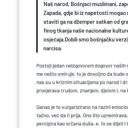
Naš narod, Bošnjaci muslimani, zape
Zapada, gdje bi iz napetosti mogao na
staviti ga na džemper satkan od gra
finog tkanja naše nacionalne kulture
osjećaja.Dobili smo bošnjačku verziju
narcisa.
Postoji jedan neizgovoreni dogovor naših
me nešto smiruje, to je dovoljno da bude o
nas su u kriznim situacijama po narod i drž
provjerava trudom, znanjem, djelom i, n
Danas je to vulgarizirano na razini emocio
tačno, već da li prija. Ono što uznemirava
percipira kao srčana duša, e, to se dijel