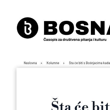
Naslovna
»
Kolumne
»
Šta će biti s Bošnjacima kada
Šta će bi