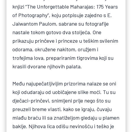
knjizi “The Unforgettable Maharajas: 175 Years
of Photography”, koju potpisuje zajedno s E.
Jaiwantom Paulom, sabrane su fotografije
nastale tokom gotovo dva stoljeća. One
prikazuju prinčeve i princeze u teškim svilenim
odorama, okružene nakitom, oružjem i
trofejima lova, prepariranim tigrovima koji su
krasili dvorane njihovih palata.
Među najupečatljivijim prizorima nalaze se oni
koji odudaraju od uobičajene slike moći. Tu su
dječaci-prinčevi, snimljeni prije nego što su
preuzeli breme vlasti, kako se igraju, čuvaju
mlađu braću ili sa znatiželjom gledaju u plamen
baklje. Njihova lica odišu nevinošću i teško je