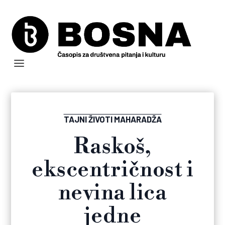
TAJNI ŽIVOTI MAHARADŽA
Raskoš,
ekscentričnost i
nevina lica
jedne