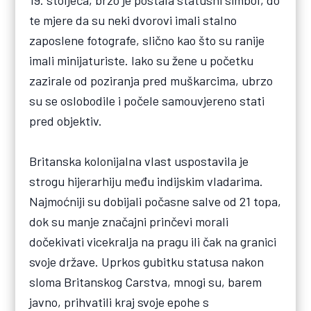
19. stoljeća, brzo je postala statusni simbol, do
te mjere da su neki dvorovi imali stalno
zaposlene fotografe, slično kao što su ranije
imali minijaturiste. Iako su žene u početku
zazirale od poziranja pred muškarcima, ubrzo
su se oslobodile i počele samouvjereno stati
pred objektiv.
Britanska kolonijalna vlast uspostavila je
strogu hijerarhiju među indijskim vladarima.
Najmoćniji su dobijali počasne salve od 21 topa,
dok su manje značajni prinčevi morali
dočekivati vicekralja na pragu ili čak na granici
svoje države. Uprkos gubitku statusa nakon
sloma Britanskog Carstva, mnogi su, barem
javno, prihvatili kraj svoje epohe s