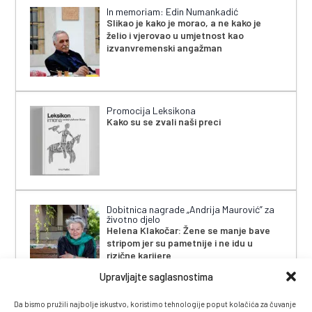
In memoriam: Edin Numankadić
Slikao je kako je morao, a ne kako je
želio i vjerovao u umjetnost kao
izvanvremenski angažman
Promocija Leksikona
Kako su se zvali naši preci
Dobitnica nagrade „Andrija Maurović” za
životno djelo
Helena Klakočar: Žene se manje bave
stripom jer su pametnije i ne idu u
rizične karijere
Upravljajte saglasnostima
Da bismo pružili najbolje iskustvo, koristimo tehnologije poput kolačića za čuvanje