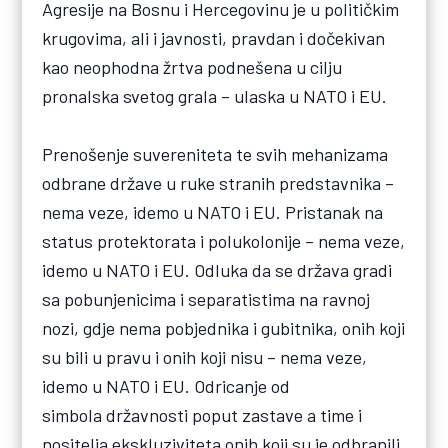
Agresije na Bosnu i Hercegovinu je u političkim
krugovima, ali i javnosti, pravdan i dočekivan
kao neophodna žrtva podnešena u cilju
pronalska svetog grala – ulaska u NATO i EU.
Prenošenje suvereniteta te svih mehanizama
odbrane države u ruke stranih predstavnika –
nema veze, idemo u NATO i EU. Pristanak na
status protektorata i polukolonije – nema veze,
idemo u NATO i EU. Odluka da se država gradi
sa pobunjenicima i separatistima na ravnoj
nozi, gdje nema pobjednika i gubitnika, onih koji
su bili u pravu i onih koji nisu – nema veze,
idemo u NATO i EU. Odricanje od
simbola državnosti poput zastave a time i
nositelja ekskluziviteta onih koji su je odbranili