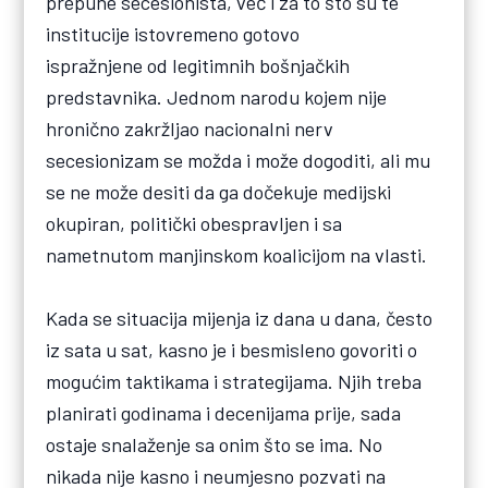
prepune secesionista, već i za to što su te
institucije istovremeno gotovo
ispražnjene od legitimnih bošnjačkih
predstavnika. Jednom narodu kojem nije
hronično zakržljao nacionalni nerv
secesionizam se možda i može dogoditi, ali mu
se ne može desiti da ga dočekuje medijski
okupiran, politički obespravljen i sa
nametnutom manjinskom koalicijom na vlasti.
Kada se situacija mijenja iz dana u dana, često
iz sata u sat, kasno je i besmisleno govoriti o
mogućim taktikama i strategijama. Njih treba
planirati godinama i decenijama prije, sada
ostaje snalaženje sa onim što se ima. No
nikada nije kasno i neumjesno pozvati na