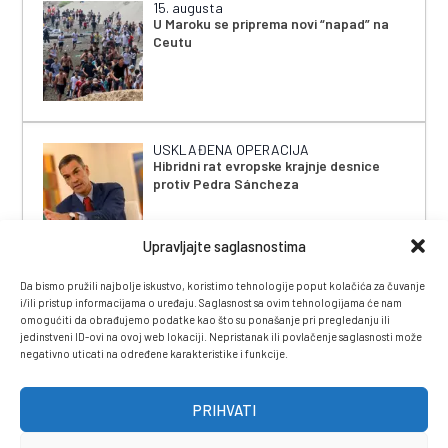
15. augusta
U Maroku se priprema novi “napad” na
Ceutu
USKLAĐENA OPERACIJA
Hibridni rat evropske krajnje desnice
protiv Pedra Sáncheza
Upravljajte saglasnostima
Da bismo pružili najbolje iskustvo, koristimo tehnologije poput kolačića za čuvanje
i/ili pristup informacijama o uređaju. Saglasnost sa ovim tehnologijama će nam
omogućiti da obrađujemo podatke kao što su ponašanje pri pregledanju ili
jedinstveni ID-ovi na ovoj web lokaciji. Nepristanak ili povlačenje saglasnosti može
negativno uticati na određene karakteristike i funkcije.
IMPRESSUM
|
UVJETI KORIŠTENJA
|
POLITIKA
PRIVATNOSTI
|
KONTAKT
|
ČASOPIS
PRIHVATI