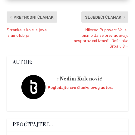
PRETHODNI ČLANAK
SLJEDEĆI ČLANAK
Stranka iz koje isijava
Milorad Pupovac: Voljeli
islamofobija
bismo da se prevladavaju
nesporazumi između Bošnjaka
i Srba u BiH
AUTOR:
Nedim Kulenović
Pogledajte sve članke ovog autora
PROČITAJTE I...