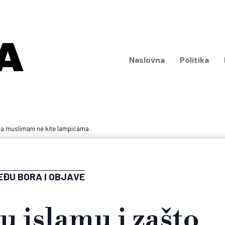
Naslovna
Politika
 ga muslimani ne kite lampicama
EĐU BORA I OBJAVE
 u islamu i zašto