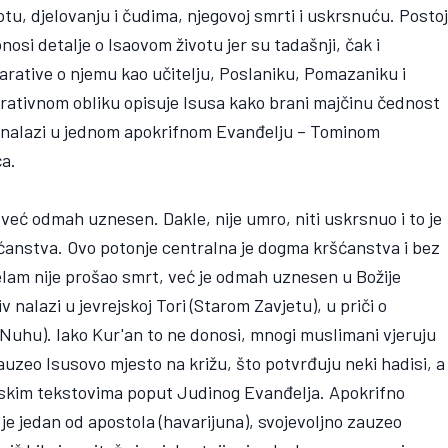
otu, djelovanju i čudima, njegovoj smrti i uskrsnuću. Postoj
osi detalje o Isaovom životu jer su tadašnji, čak i
narative o njemu kao učitelju, Poslaniku, Pomazaniku i
arativnom obliku opisuje Isusa kako brani majčinu čednost
oda nalazi u jednom apokrifnom Evanđelju – Tominom
ća.
, već odmah uznesen. Dakle, nije umro, niti uskrsnuo i to je
šćanstva. Ovo potonje centralna je dogma kršćanstva i bez
selam nije prošao smrt, već je odmah uznesen u Božije
v nalazi u jevrejskoj Tori (Starom Zavjetu), u priči o
i (Nuhu). Iako Kur'an to ne donosi, mnogi muslimani vjeruju
 zauzeo Isusovo mjesto na križu, što potvrđuju neki hadisi, a
skim tekstovima poput Judinog Evanđelja. Apokrifno
je jedan od apostola (havarijuna), svojevoljno zauzeo