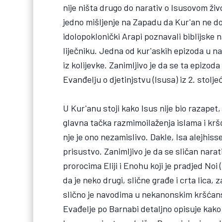
nije ništa drugo do narativ o Isusovom živ
jedno mišljenje na Zapadu da Kur'an ne don
idolopoklonički Arapi poznavali biblijske 
liječniku. Jedna od kur'askih epizoda u n
iz kolijevke. Zanimljivo je da se ta epiz
Evanđelju o djetinjstvu (Isusa) iz 2. stolje
U Kur'anu stoji kako Isus nije bio razapet
glavna tačka razmimoilaženja islama i kr
nje je ono nezamislivo. Dakle, Isa alejhis
prisustvo. Zanimljivo je da se sličan narati
prorocima Eliji i Enohu koji je pradjed No
da je neko drugi, slične građe i crta lica,
slično je navodima u nekanonskim kršćan
Evađelje po Barnabi detaljno opisuje kako 