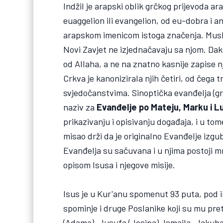
Indžil je arapski oblik grčkog prijevoda a
euaggelion ili evangelion, od eu-dobra i 
arapskom imenicom istoga značenja. Muslim
Novi Zavjet ne izjednačavaju sa njom. Dakl
od Allaha, a ne na znatno kasnije zapise n
Crkva je kanonizirala njih četiri, od čega 
svjedočanstvima. Sinoptička evanđelja (grč
naziv za
Evanđelje po Mateju, Marku i L
prikazivanju i opisivanju događaja, i u to
misao drži da je originalno Evanđelje izgu
Evanđelja su sačuvana i u njima postoji
opisom Isusa i njegove misije.
Isus je u Kur'anu spomenut 93 puta, pod 
spominje i druge Poslanike koji su mu pre
(Adama), Jusufa (Josipa), Ismaila, Jakuba 