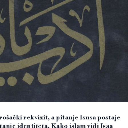
rošački rekvizit, a pitanje Isusa postaje
itanje identiteta. Kako islam vidi Isaa