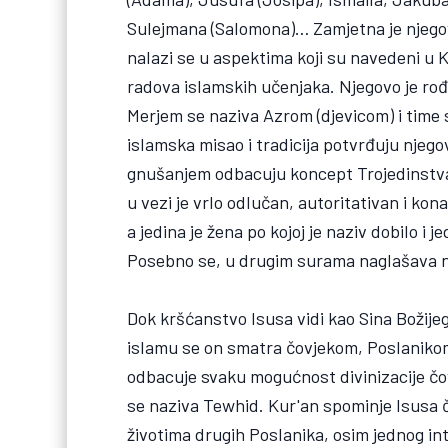
Sulejmana (Salomona)… Zamjetna je njego
nalazi se u aspektima koji su navedeni u Kur
radova islamskih učenjaka. Njegovo je rođ
Merjem se naziva Azrom (djevicom) i time 
islamska misao i tradicija potvrđuju njego
gnušanjem odbacuju koncept Trojedinstva
u vezi je vrlo odlučan, autoritativan i kon
a jedina je žena po kojoj je naziv dobilo i j
Posebno se, u drugim surama naglašava nj
Dok kršćanstvo Isusa vidi kao Sina Božije
islamu se on smatra čovjekom, Poslaniko
odbacuje svaku mogućnost divinizacije čovj
se naziva Tewhid. Kur'an spominje Isusa če
životima drugih Poslanika, osim jednog in