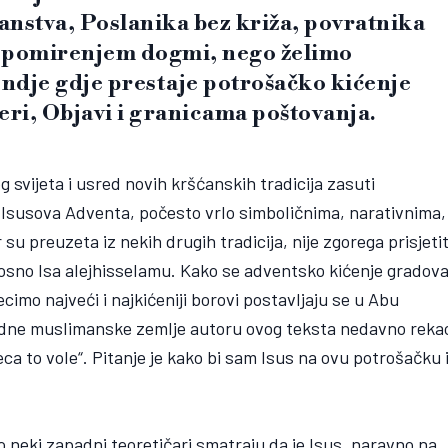
anstva, Poslanika bez križa, povratnika
a pomirenjem dogmi, nego želimo
 ondje gdje prestaje potrošačko kićenje
jeri, Objavi i granicama poštovanja.
svijeta i usred novih kršćanskih tradicija zasuti
a Isusova Adventa, počesto vrlo simboličnima, narativnima,
su preuzeta iz nekih drugih tradicija, nije zgorega prisjetit
osno Isa alejhisselamu. Kako se adventsko kićenje gradov
cimo najveći i najkićeniji borovi postavljaju se u Abu
 jedne muslimanske zemlje autoru ovog teksta nedavno reka
eca to vole“. Pitanje je kako bi sam Isus na ovu potrošačku 
ko neki zapadni teoretičari smatraju da je Isus, naravno na