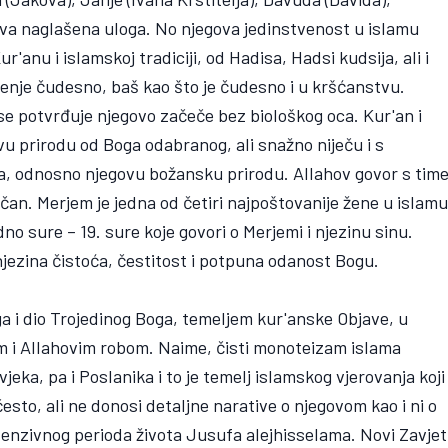
va naglašena uloga. No njegova jedinstvenost u islamu
'anu i islamskoj tradiciji, od Hadisa, Hadsi kudsija, ali i
enje čudesno, baš kao što je čudesno i u kršćanstvu.
se potvrđuje njegovo začeče bez biološkog oca. Kur'an i
vu prirodu od Boga odabranog, ali snažno niječu i s
, odnosno njegovu božansku prirodu. Allahov govor s tim
ačan. Merjem je jedna od četiri najpoštovanije žene u islamu
edno sure – 19. sure koje govori o Merjemi i njezinu sinu.
ezina čistoća, čestitost i potpuna odanost Bogu.
ga i dio Trojedinog Boga, temeljem kur'anske Objave, u
m i Allahovim robom. Naime, čisti monoteizam islama
eka, pa i Poslanika i to je temelj islamskog vjerovanja koji
sto, ali ne donosi detaljne narative o njegovom kao i ni o
tenzivnog perioda života Jusufa alejhisselama. Novi Zavjet