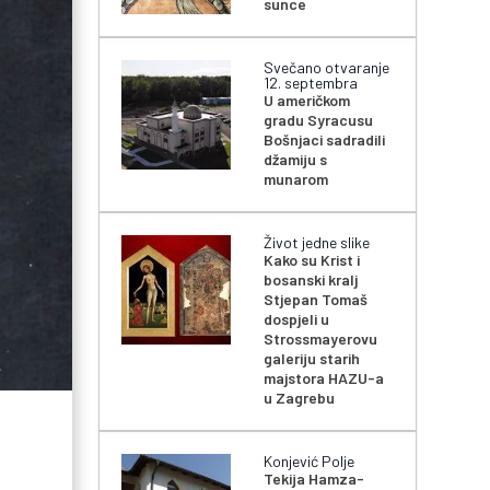
sunce
Svečano otvaranje
12. septembra
U američkom
gradu Syracusu
Bošnjaci sadradili
džamiju s
munarom
Život jedne slike
Kako su Krist i
bosanski kralj
Stjepan Tomaš
dospjeli u
Strossmayerovu
galeriju starih
majstora HAZU-a
u Zagrebu
Konjević Polje
Tekija Hamza-