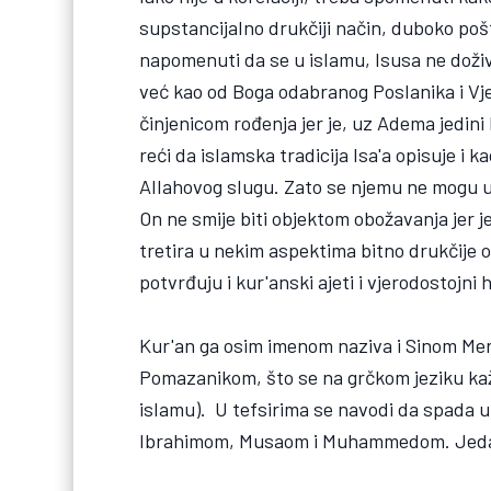
supstancijalno drukčiji način, duboko poš
napomenuti da se u islamu, Isusa ne doživ
već kao od Boga odabranog Poslanika i Vj
činjenicom rođenja jer je, uz Adema jedini 
reći da islamska tradicija Isa'a opisuje i
Allahovog slugu. Zato se njemu ne mogu upu
On ne smije biti objektom obožavanja jer je 
tretira u nekim aspektima bitno drukčije 
potvrđuju i kur'anski ajeti i vjerodostojni 
Kur'an ga osim imenom naziva i Sinom Mer
Pomazanikom, što se na grčkom jeziku kaže
islamu). U tefsirima se navodi da spada 
Ibrahimom, Musaom i Muhammedom. Jedan je