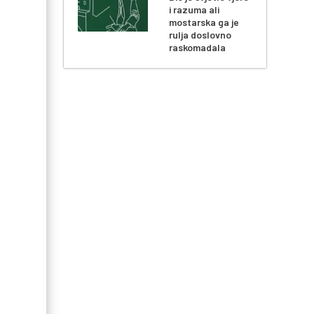
i razuma ali
mostarska ga je
rulja doslovno
raskomadala
e