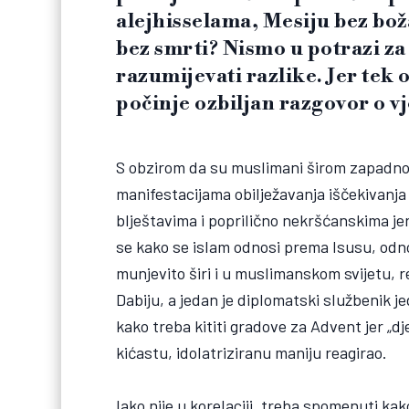
alejhisselama, Mesiju bez bož
bez smrti? Nismo u potrazi z
razumijevati razlike. Jer tek
počinje ozbiljan razgovor o v
S obzirom da su muslimani širom zapadnog 
manifestacijama obilježavanja iščekivanj
blještavima i poprilično nekršćanskima jer 
se kako se islam odnosi prema Isusu, odn
munjevito širi i u muslimanskom svijetu, re
Dabiju, a jedan je diplomatski službenik
kako treba kititi gradove za Advent jer „dj
kićastu, idolatriziranu maniju reagirao.
Iako nije u korelaciji, treba spomenuti ka