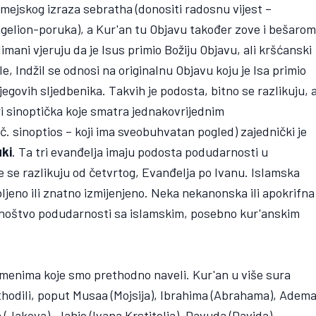
ramejskog izraza sebratha (donositi radosnu vijest –
angelion-poruka), a Kur'an tu Objavu također zove i bešarom
ani vjeruju da je Isus primio Božiju Objavu, ali kršćanski
e, Indžil se odnosi na originalnu Objavu koju je Isa primio
jegovih sljedbenika. Takvih je podosta, bitno se razlikuju, 
tri sinoptička koje smatra jednakovrijednim
. sinoptios – koji ima sveobuhvatan pogled) zajednički je
uki
. Ta tri evanđelja imaju podosta podudarnosti u
me se razlikuju od četvrtog, Evanđelja po Ivanu. Islamska
bljeno ili znatno izmijenjeno. Neka nekanonska ili apokrifna
 mnoštvo podudarnosti sa islamskim, posebno kur'anskim
imenima koje smo prethodno naveli. Kur'an u više sura
thodili, poput Musaa (Mojsija), Ibrahima (Abrahama), Adem
(Jakova), Jahje (Ivana Krstitelja), Davuda (Davida),