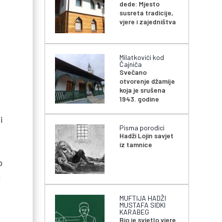
dede: Mjesto
susreta tradicije,
vjere i zajedništva
Milatkovići kod
Čajniča
Svečano
otvorenje džamije
koja je srušena
1943. godine
i
Pisma porodici
a
Hadži Lojin savjet
iz tamnice
o
i
MUFTIJA HADŽI
MUSTAFA SIDKI
KARABEG
Bio je svjetlo vjere