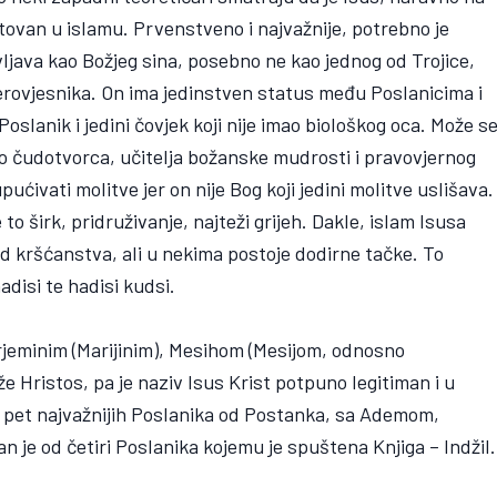
tovan u islamu. Prvenstveno i najvažnije, potrebno je
ljava kao Božjeg sina, posebno ne kao jednog od Trojice,
erovjesnika. On ima jedinstven status među Poslanicima i
Poslanik i jedini čovjek koji nije imao biološkog oca. Može s
 kao čudotvorca, učitelja božanske mudrosti i pravovjernog
ćivati molitve jer on nije Bog koji jedini molitve uslišava.
to širk, pridruživanje, najteži grijeh. Dakle, islam Isusa
od kršćanstva, ali u nekima postoje dodirne tačke. To
hadisi te hadisi kudsi.
jeminim (Marijinim), Mesihom (Mesijom, odnosno
 Hristos, pa je naziv Isus Krist potpuno legitiman i u
u pet najvažnijih Poslanika od Postanka, sa Ademom,
 od četiri Poslanika kojemu je spuštena Knjiga – Indžil.