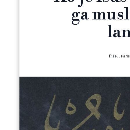
ga musl
la
Piše:
Fari