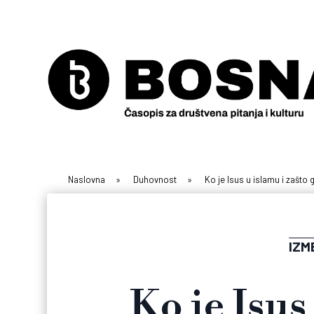
Naslovna
»
Duhovnost
»
Ko je Isus u islamu i zašto
IZM
Ko je Isus