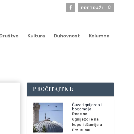
Društvo
Kultura
Duhovnost
Kolumne
PROČITAJTE I:
Čuvari gnijezda i
bogomolje
Rode se
ugnijezdile na
kupoli džamije u
Erzurumu