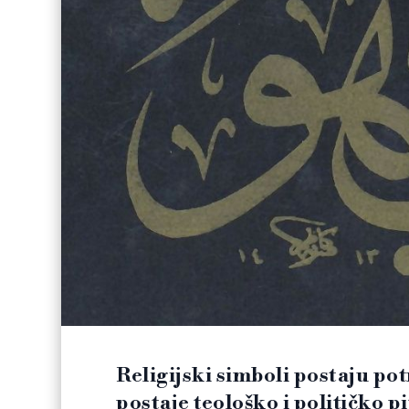
Religijski simboli postaju pot
postaje teološko i političko p