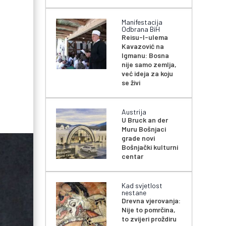
Manifestacija
Odbrana BiH
Reisu-l-ulema
Kavazović na
Igmanu: Bosna
nije samo zemlja,
već ideja za koju
se živi
Austrija
U Bruck an der
Muru Bošnjaci
grade novi
Bošnjački kulturni
centar
Kad svjetlost
nestane
Drevna vjerovanja:
Nije to pomrčina,
to zvijeri proždiru