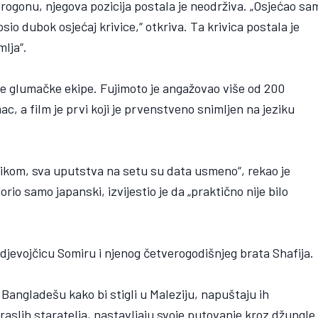
 progonu, njegova pozicija postala je neodrživa. „Osjećao sa
sio dubok osjećaj krivice,“ otkriva. Ta krivica postala je
mlja“.
ve glumačke ekipe. Fujimoto je angažovao više od 200
ac, a film je prvi koji je prvenstveno snimljen na jeziku
zikom, sva uputstva na setu su data usmeno“, rekao je
rio samo japanski, izvijestio je da „praktično nije bilo
 djevojčicu Somiru i njenog četverogodišnjeg brata Shafija.
angladešu kako bi stigli u Maleziju, napuštaju ih
raslih staratelja, nastavljaju svoje putovanje kroz džungle 