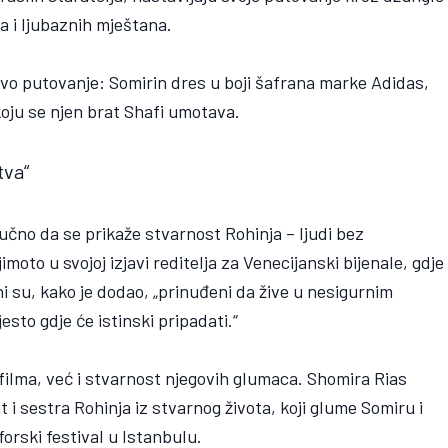
a i ljubaznih mještana.
hovo putovanje: Somirin dres u boji šafrana marke Adidas,
oju se njen brat Shafi umotava.
tva“
jučno da se prikaže stvarnost Rohinja – ljudi bez
imoto u svojoj izjavi reditelja za Venecijanski bijenale, gdje
Oni su, kako je dodao, „prinuđeni da žive u nesigurnim
esto gdje će istinski pripadati.“
 filma, već i stvarnost njegovih glumaca. Shomira Rias
i sestra Rohinja iz stvarnog života, koji glume Somiru i
forski festival u Istanbulu.