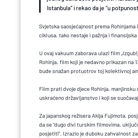
Istanbula” i rekao da je “u potpuno
Svjetska saosjećajnost prema Rohinjama ima
ciklusa, tako nestaje i pažnja i finansijsk
U ovaj vakuum zaborava ulazi film „Izgublj
Rohinja, film koji je nedavno prikazan na 
bude snažan protuotrov toj kolektivnoj am
Film prati dvoje djece Rohinja, manjinsku
uskraćeno državljanstvo i koji se suočav
Za japanskog režisera Akija Fujimota, posj
da se “dugo divi turskim filmovima, uključ
posjetiti”. Izrazio je duboku zahvalnost za