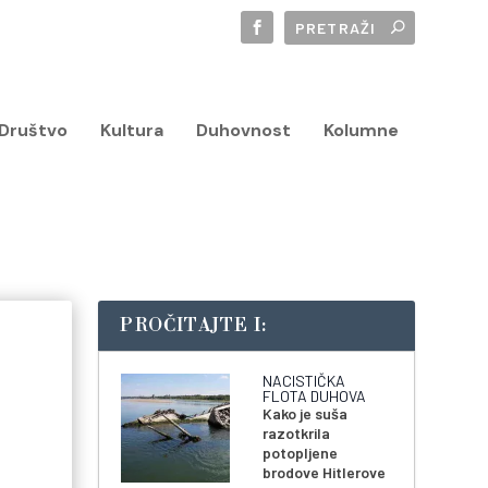
Društvo
Kultura
Duhovnost
Kolumne
PROČITAJTE I:
NACISTIČKA
FLOTA DUHOVA
Kako je suša
razotkrila
potopljene
brodove Hitlerove