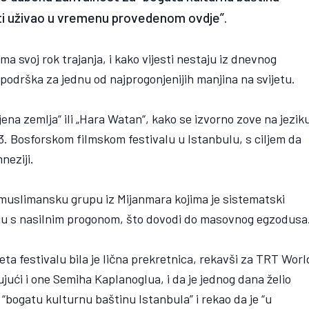
sti uživao u vremenu provedenom ovdje”.
 svoj rok trajanja, i kako vijesti nestaju iz dnevnog
a podrška za jednu od najprogonjenijih manjina na svijetu.
ena zemlja“ ili „Hara Watan“, kako se izvorno zove na jezik
13. Bosforskom filmskom festivalu u Istanbulu, s ciljem da
neziji.
 muslimansku grupu iz Mijanmara kojima je sistematski
aju s nasilnim progonom, što dovodi do masovnog egzodusa
eta festivalu bila je lična prekretnica, rekavši za TRT Worl
ujući i one Semiha Kaplanoglua, i da je jednog dana želio
 “bogatu kulturnu baštinu Istanbula” i rekao da je “u