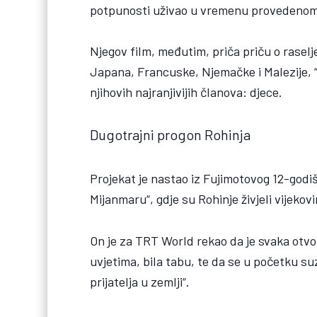
potpunosti uživao u vremenu provedenom
Njegov film, međutim, priča priču o raselj
Japana, Francuske, Njemačke i Malezije, “
njihovih najranjivijih članova: djece.
Dugotrajni progon Rohinja
Projekat je nastao iz Fujimotovog 12-godiš
Mijanmaru“, gdje su Rohinje živjeli vijekovi
On je za TRT World rekao da je svaka otvor
uvjetima, bila tabu, te da se u početku su
prijatelja u zemlji“.