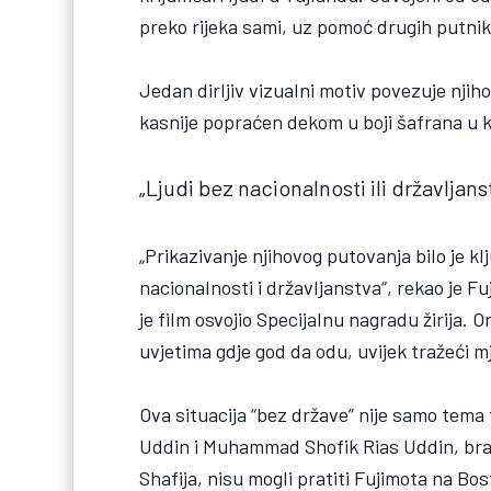
preko rijeka sami, uz pomoć drugih putnik
Jedan dirljiv vizualni motiv povezuje nji
kasnije popraćen dekom u boji šafrana u k
„Ljudi bez nacionalnosti ili državljans
„Prikazivanje njihovog putovanja bilo je kl
nacionalnosti i državljanstva“, rekao je Fuj
je film osvojio Specijalnu nagradu žirija. 
uvjetima gdje god da odu, uvijek tražeći mj
Ova situacija “bez države” nije samo tema
Uddin i Muhammad Shofik Rias Uddin, brat 
Shafija, nisu mogli pratiti Fujimota na Bos