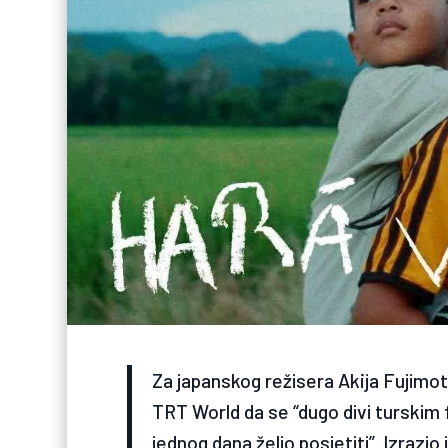
Za japanskog režisera Akija Fujimota
TRT World da se “dugo divi turskim f
jednog dana želio posjetiti”. Izrazi