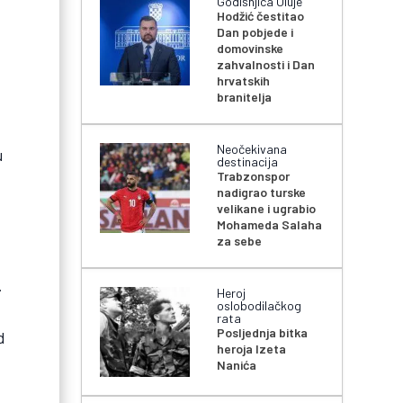
Godišnjica Oluje
Hodžić čestitao
Dan pobjede i
domovinske
zahvalnosti i Dan
hrvatskih
branitelja
Neočekivana
u
destinacija
Trabzonspor
nadigrao turske
velikane i ugrabio
Mohameda Salaha
za sebe
.
Heroj
oslobodilačkog
rata
Posljednja bitka
d
heroja Izeta
Nanića