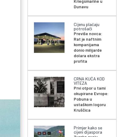
Kriegsmarine u
Dunavu
Cijenu plaćaju
potrošači
Previše novca:
Rat je naftnim
kompanijama
donio milijarde
dolara ekstra
profita
CRNA KUĆA KOD
VITEZA
Prvi otpor u tami
okupirane Evrope:
Pobuna u
ustaškom logoru
Kruščica
Primjer kako se
cijeni dijaspora
Turska svoju