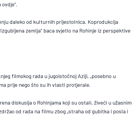
 ovdje”.
enju daleko od kulturnih prijestolnica. Koprodukcija
Izgubljena zemlja” baca svjetlo na Rohinje iz perspektive
njeg filmskog rada u jugoistočnoj Aziji, „posebno u
ma prije nego što su ih vlasti protjerale.
ena diskusija o Rohinjama koji su ostali, živeći u užasnim
zdržao od rada na filmu zbog „straha od gubitka i posla i