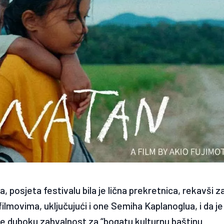
, posjeta festivalu bila je lična prekretnica, rekavši z
ilmovima, uključujući i one Semiha Kaplanoglua, i da je
o je duboku zahvalnost za “bogatu kulturnu baštinu