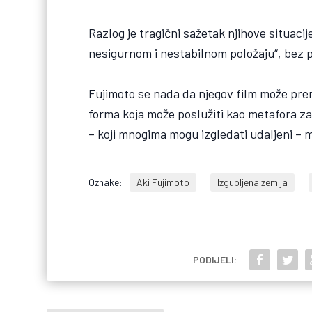
Razlog je tragični sažetak njihove situacije
nesigurnom i nestabilnom položaju“, bez 
Fujimoto se nada da njegov film može prem
forma koja može poslužiti kao metafora za ‘
– koji mnogima mogu izgledati udaljeni – mo
Oznake:
Aki Fujimoto
Izgubljena zemlja
PODIJELI: