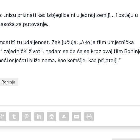
: „nisu priznati kao izbjeglice ni u jednoj zemlji… i ostaju u
pasoša za putovanje.
ostiti tu udaljenost. Zaključuje: „Ako je film umjetnička
 zajednički život ‘, nadam se da će se kroz ovaj film Rohinj
ći osjećati bliže nama, kao komšije, kao prijatelji.“
Rohinja