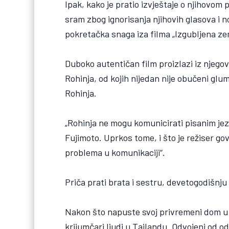
Ipak, kako je pratio izvještaje o njihovom
sram zbog ignorisanja njihovih glasova i no
pokretačka snaga iza filma „Izgubljena ze
Duboko autentičan film proizlazi iz njego
Rohinja, od kojih nijedan nije obučeni glum
Rohinja.
„Rohinja ne mogu komunicirati pisanim je
Fujimoto. Uprkos tome, i što je režiser govo
problema u komunikaciji“.
Priča prati brata i sestru, devetogodišnju
Nakon što napuste svoj privremeni dom u B
krijumčari ljudi u Tajlandu. Odvojeni od od