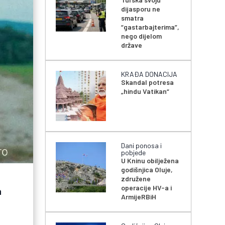
dijasporu ne
smatra
“gastarbajterima”,
nego dijelom
države
KRAĐA DONACIJA
Skandal potresa
„hindu Vatikan“
Dani ponosa i
pobjede
U Kninu obilježena
godišnjica Oluje,
združene
operacije HV-a i
a
ArmijeRBiH