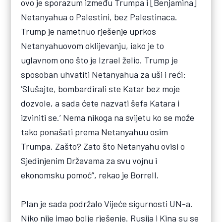
ovo je sporazum između Trumpa i [Benjamina]
Netanyahua o Palestini, bez Palestinaca.
Trump je nametnuo rješenje uprkos
Netanyahuovom oklijevanju, iako je to
uglavnom ono što je Izrael želio. Trump je
sposoban uhvatiti Netanyahua za uši i reći:
‘Slušajte, bombardirali ste Katar bez moje
dozvole, a sada ćete nazvati šefa Katara i
izviniti se.’ Nema nikoga na svijetu ko se može
tako ponašati prema Netanyahuu osim
Trumpa. Zašto? Zato što Netanyahu ovisi o
Sjedinjenim Državama za svu vojnu i
ekonomsku pomoć”, rekao je Borrell.
Plan je sada podržalo Vijeće sigurnosti UN-a.
Niko nije imao bolje rješenje. Rusija i Kina su se