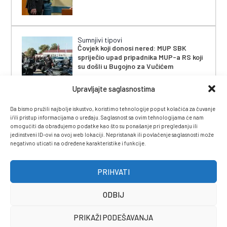
Sumnjivi tipovi
Čovjek koji donosi nered: MUP SBK
spriječio upad pripadnika MUP-a RS koji
su došli u Bugojno za Vučićem
Upravljajte saglasnostima
Da bismo pružili najbolje iskustvo, koristimo tehnologije poput kolačića za čuvanje
i/ili pristup informacijama o uređaju. Saglasnost sa ovim tehnologijama će nam
omogućiti da obrađujemo podatke kao što su ponašanje pri pregledanju ili
jedinstveni ID-ovi na ovoj web lokaciji. Nepristanak ili povlačenje saglasnosti može
negativno uticati na određene karakteristike i funkcije.
IMPRESSUM
|
UVJETI KORIŠTENJA
|
POLITIKA
PRIVATNOSTI
|
KONTAKT
|
ČASOPIS
PRIHVATI
ODBIJ
PRIKAŽI PODEŠAVANJA