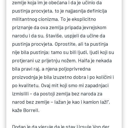
zemlje koja im je obećana i da je učinio da
pustinja procvjeta, to je najjasnija definicija
militantnog cionizma. To je eksplicitno
priznanje da ova zemlja pripada jevrejskom
narodu i da su, štaviše, uspjeli da učine da
pustinja procvjeta. Oprostite, ali ta pustinja
nije bila pustinja; tamo su bili ljudi, ljudi koji su
protjerani uz prijetnju nožem. Haifa je nekada
bila pravi raj, a njena poljoprivredna
proizvodnja je bila izuzetno dobra i po količini i
po kvalitetu. Ovaj mit koji smo mi zapadnjaci
izmislili – da postoji zemlja bez naroda za
narod bez zemlje – lažan je kao i kamion laži”,
kaže Borrell.
Dodao je da vjeruje da je stav Ursule Von der