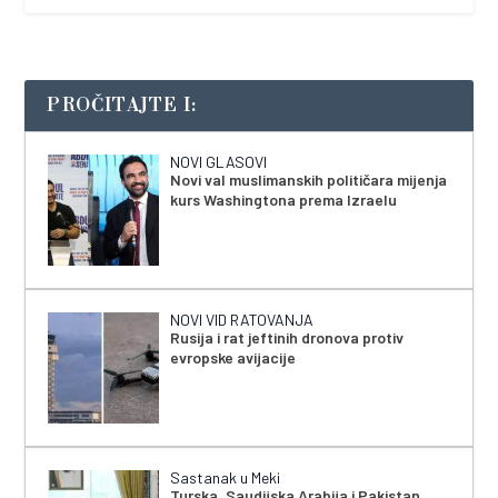
PROČITAJTE I:
NOVI GLASOVI
Novi val muslimanskih političara mijenja
kurs Washingtona prema Izraelu
NOVI VID RATOVANJA
Rusija i rat jeftinih dronova protiv
evropske avijacije
Sastanak u Meki
Turska, Saudijska Arabija i Pakistan