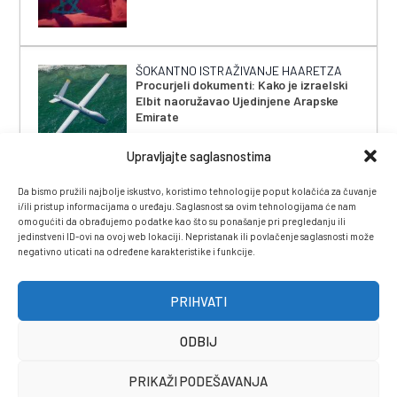
ŠOKANTNO ISTRAŽIVANJE HAARETZA
Procurjeli dokumenti: Kako je izraelski
Elbit naoružavao Ujedinjene Arapske
Emirate
Upravljajte saglasnostima
Da bismo pružili najbolje iskustvo, koristimo tehnologije poput kolačića za čuvanje
i/ili pristup informacijama o uređaju. Saglasnost sa ovim tehnologijama će nam
omogućiti da obrađujemo podatke kao što su ponašanje pri pregledanju ili
jedinstveni ID-ovi na ovoj web lokaciji. Nepristanak ili povlačenje saglasnosti može
negativno uticati na određene karakteristike i funkcije.
IMPRESSUM
|
UVJETI KORIŠTENJA
|
POLITIKA
PRIVATNOSTI
|
KONTAKT
|
ČASOPIS
PRIHVATI
ODBIJ
PRIKAŽI PODEŠAVANJA