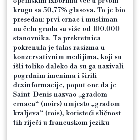
općinskim izborima već u prvom
krugu sa 50,77% glasova. To je bio
presedan: prvi crnac i musliman
na čelu grada sa više od 100.000
stanovnika. Ta prekretnica
pokrenula je talas rasizma u
konzervativnim medijima, koji su
išli toliko daleko da su ga nazivali
pogrdnim imenima i širili
dezinformacije, poput one da je
Saint-Denis nazvao „gradom
crnaca“ (noirs) umjesto „gradom
kraljeva“ (rois), koristeći sličnost
tih riječi u francuskom jeziku