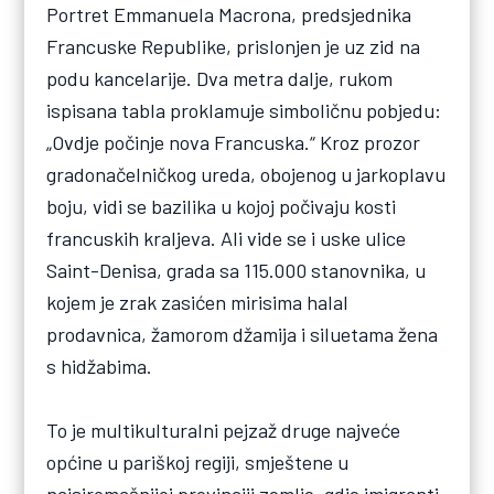
Portret Emmanuela Macrona, predsjednika
Francuske Republike, prislonjen je uz zid na
podu kancelarije. Dva metra dalje, rukom
ispisana tabla proklamuje simboličnu pobjedu:
„Ovdje počinje nova Francuska.“ Kroz prozor
gradonačelničkog ureda, obojenog u jarkoplavu
boju, vidi se bazilika u kojoj počivaju kosti
francuskih kraljeva. Ali vide se i uske ulice
Saint-Denisa, grada sa 115.000 stanovnika, u
kojem je zrak zasićen mirisima halal
prodavnica, žamorom džamija i siluetama žena
s hidžabima.
To je multikulturalni pejzaž druge najveće
općine u pariškoj regiji, smještene u
najsiromašnijoj provinciji zemlje, gdje imigranti