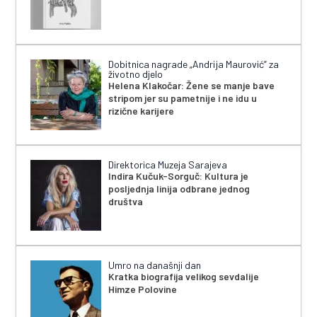
Dobitnica nagrade „Andrija Maurović” za
životno djelo
Helena Klakočar: Žene se manje bave
stripom jer su pametnije i ne idu u
rizične karijere
Direktorica Muzeja Sarajeva
Indira Kučuk-Sorguč: Kultura je
posljednja linija odbrane jednog
društva
Umro na današnji dan
Kratka biografija velikog sevdalije
Himze Polovine