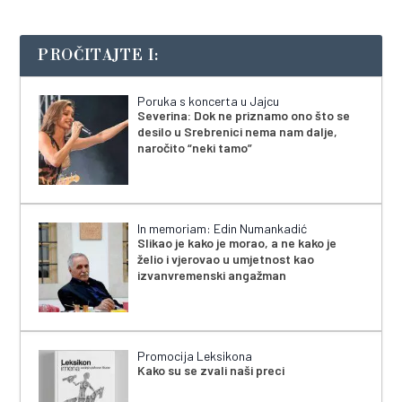
PROČITAJTE I:
Poruka s koncerta u Jajcu
Severina: Dok ne priznamo ono što se
desilo u Srebrenici nema nam dalje,
naročito “neki tamo”
In memoriam: Edin Numankadić
Slikao je kako je morao, a ne kako je
želio i vjerovao u umjetnost kao
izvanvremenski angažman
Promocija Leksikona
Kako su se zvali naši preci