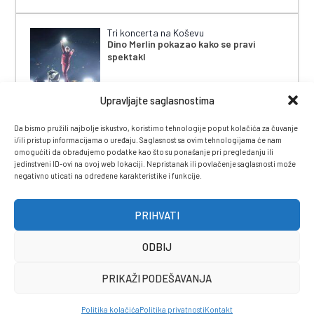
Tri koncerta na Koševu
Dino Merlin pokazao kako se pravi
spektakl
Upravljajte saglasnostima
Da bismo pružili najbolje iskustvo, koristimo tehnologije poput kolačića za čuvanje
i/ili pristup informacijama o uređaju. Saglasnost sa ovim tehnologijama će nam
omogućiti da obrađujemo podatke kao što su ponašanje pri pregledanju ili
jedinstveni ID-ovi na ovoj web lokaciji. Nepristanak ili povlačenje saglasnosti može
negativno uticati na određene karakteristike i funkcije.
IMPRESSUM
|
UVJETI KORIŠTENJA
|
POLITIKA
PRIVATNOSTI
|
KONTAKT
|
ČASOPIS
PRIHVATI
ODBIJ
PRIKAŽI PODEŠAVANJA
Politika kolačića
Politika privatnosti
Kontakt