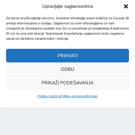
Upravljajte saglasnostima
Da bismo pružili najbolje iskustvo, koristimo tehnologije poput kolačića za čuvanje i/ili
pristup informacijama o uređaju. Saglasnost sa ovim tehnologijama će nam
omogućiti da obrađujemo podatke kao što su ponašanje pri pregledanju ili jedinstveni
ID-ovi na ovoj web lokaciji. Nepristanak ili povlačenje saglasnosti može negativno
uticati na određene karakteristike i funkcije.
PRIHVATI
ODBIJ
PRIKAŽI PODEŠAVANJA
Politika kolačića
Politika privatnosti
Kontakt