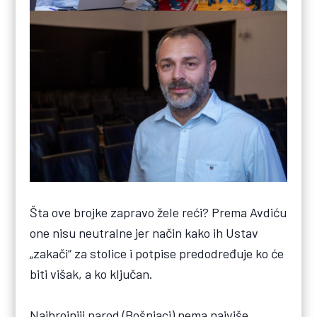
Šta ove brojke zapravo žele reći? Prema Avdiću
one nisu neutralne jer način kako ih Ustav
„zakači“ za stolice i potpise predodređuje ko će
biti višak, a ko ključan.
Najbrojniji narod (Bošnjaci) nema najviše