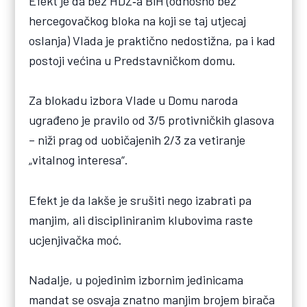
Efekt je da bez HDZ‑a BiH (odnosno bez
hercegovačkog bloka na koji se taj utjecaj
oslanja) Vlada je praktično nedostižna, pa i kad
postoji većina u Predstavničkom domu.
Za blokadu izbora Vlade u Domu naroda
ugrađeno je pravilo od 3/5 protivničkih glasova
– niži prag od uobičajenih 2/3 za vetiranje
„vitalnog interesa“.
Efekt je da lakše je srušiti nego izabrati pa
manjim, ali discipliniranim klubovima raste
ucjenjivačka moć.
Nadalje, u pojedinim izbornim jedinicama
mandat se osvaja znatno manjim brojem birača