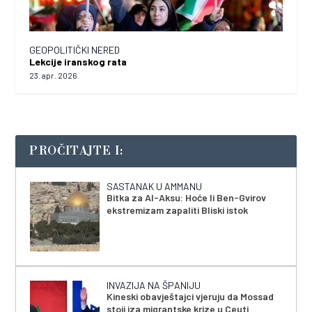
GEOPOLITIČKI NERED
Lekcije iranskog rata
23. apr. 2026.
PROČITAJTE I:
SASTANAK U AMMANU
Bitka za Al-Aksu: Hoće li Ben-Gvirov
ekstremizam zapaliti Bliski istok
INVAZIJA NA ŠPANIJU
Kineski obavještajci vjeruju da Mossad
stoji iza migrantske krize u Ceuti