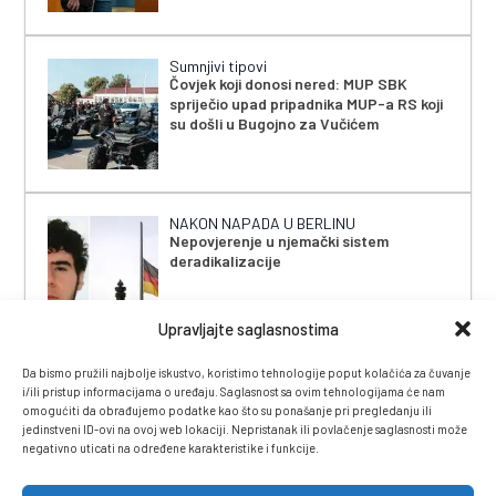
Sumnjivi tipovi
Čovjek koji donosi nered: MUP SBK
spriječio upad pripadnika MUP-a RS koji
su došli u Bugojno za Vučićem
NAKON NAPADA U BERLINU
Nepovjerenje u njemački sistem
deradikalizacije
Upravljajte saglasnostima
Da bismo pružili najbolje iskustvo, koristimo tehnologije poput kolačića za čuvanje
i/ili pristup informacijama o uređaju. Saglasnost sa ovim tehnologijama će nam
omogućiti da obrađujemo podatke kao što su ponašanje pri pregledanju ili
jedinstveni ID-ovi na ovoj web lokaciji. Nepristanak ili povlačenje saglasnosti može
negativno uticati na određene karakteristike i funkcije.
IMPRESSUM
|
UVJETI KORIŠTENJA
|
POLITIKA