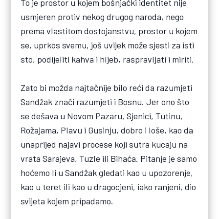
To je prostor u kojem bošnjački identitet nije
usmjeren protiv nekog drugog naroda, nego
prema vlastitom dostojanstvu, prostor u kojem
se, uprkos svemu, još uvijek može sjesti za isti
sto, podijeliti kahva i hljeb, raspravljati i miriti.
Zato bi možda najtačnije bilo reći da razumjeti
Sandžak znači razumjeti i Bosnu. Jer ono što
se dešava u Novom Pazaru, Sjenici, Tutinu,
Rožajama, Plavu i Gusinju, dobro i loše, kao da
unaprijed najavi procese koji sutra kucaju na
vrata Sarajeva, Tuzle ili Bihaća. Pitanje je samo
hoćemo li u Sandžak gledati kao u upozorenje,
kao u teret ili kao u dragocjeni, iako ranjeni, dio
svijeta kojem pripadamo.