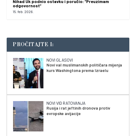
Nihad Uk podnio ostavku i poručio: “Preuzimam
odgovornost”
15. feb. 2026.
PROČITAJTE I:
NOVI GLASOVI
Novi val muslimanskih političara mijenja
kurs Washingtona prema Izraelu
NOVI VID RATOVANJA
Rusija i rat jeftinih dronova protiv
evropske avijacije