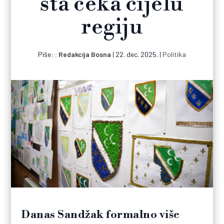
šta čeka cijelu
regiju
Piše:
Redakcija Bosna
|
22. dec. 2025.
|
Politika
Danas Sandžak formalno više