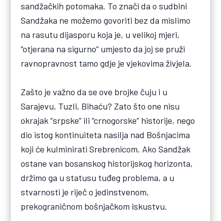
sandžačkih potomaka. To znači da o sudbini
Sandžaka ne možemo govoriti bez da mislimo
na rasutu dijasporu koja je, u velikoj mjeri,
“otjerana na sigurno” umjesto da joj se pruži
ravnopravnost tamo gdje je vjekovima živjela.
Zašto je važno da se ove brojke čuju i u
Sarajevu, Tuzli, Bihaću? Zato što one nisu
okrajak “srpske” ili “crnogorske” historije, nego
dio istog kontinuiteta nasilja nad Bošnjacima
koji će kulminirati Srebrenicom. Ako Sandžak
ostane van bosanskog historijskog horizonta,
držimo ga u statusu tuđeg problema, a u
stvarnosti je riječ o jedinstvenom,
prekograničnom bošnjačkom iskustvu.