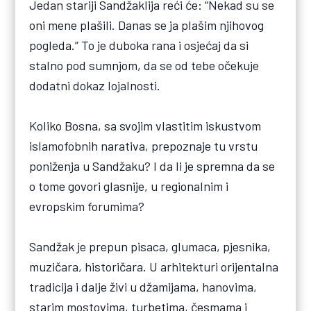
Jedan stariji Sandžaklija reći će: “Nekad su se
oni mene plašili. Danas se ja plašim njihovog
pogleda.” To je duboka rana i osjećaj da si
stalno pod sumnjom, da se od tebe očekuje
dodatni dokaz lojalnosti.
Koliko Bosna, sa svojim vlastitim iskustvom
islamofobnih narativa, prepoznaje tu vrstu
poniženja u Sandžaku? I da li je spremna da se
o tome govori glasnije, u regionalnim i
evropskim forumima?
Sandžak je prepun pisaca, glumaca, pjesnika,
muzičara, historičara. U arhitekturi orijentalna
tradicija i dalje živi u džamijama, hanovima,
starim mostovima, turbetima, česmama i