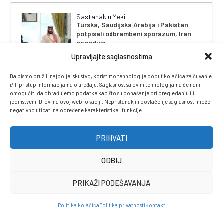
Sastanak u Meki
Turska, Saudijska Arabija i Pakistan
potpisali odbrambeni sporazum, Iran
negoduje
Upravljajte saglasnostima
Da bismo pružili najbolje iskustvo, koristimo tehnologije poput kolačića za čuvanje
i/ili pristup informacijama o uređaju. Saglasnost sa ovim tehnologijama će nam
Zbog Memorijalnog centra Srebrenica
omogućiti da obrađujemo podatke kao što su ponašanje pri pregledanju ili
Američki zakonodavci traže od Trumpa
jedinstveni ID-ovi na ovoj web lokaciji. Nepristanak ili povlačenje saglasnosti može
uvođenje sankcija zvaničnicima iz RS
negativno uticati na određene karakteristike i funkcije.
PRIHVATI
SASTANAK U AMMANU
ODBIJ
Bitka za Al-Aksu: Hoće li Ben-Gvirov
ekstremizam zapaliti Bliski istok
PRIKAŽI PODEŠAVANJA
Politika kolačića
Politika privatnosti
Kontakt