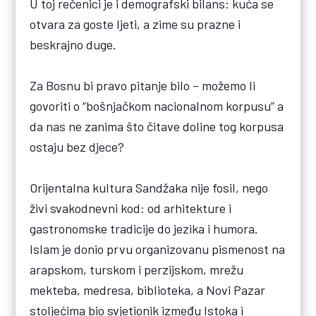
U toj rečenici je i demografski bilans: kuća se
otvara za goste ljeti, a zime su prazne i
beskrajno duge.
Za Bosnu bi pravo pitanje bilo – možemo li
govoriti o “bošnjačkom nacionalnom korpusu” a
da nas ne zanima što čitave doline tog korpusa
ostaju bez djece?
Orijentalna kultura Sandžaka nije fosil, nego
živi svakodnevni kod: od arhitekture i
gastronomske tradicije do jezika i humora.
Islam je donio prvu organizovanu pismenost na
arapskom, turskom i perzijskom, mrežu
mekteba, medresa, biblioteka, a Novi Pazar
stoljećima bio svjetionik između Istoka i