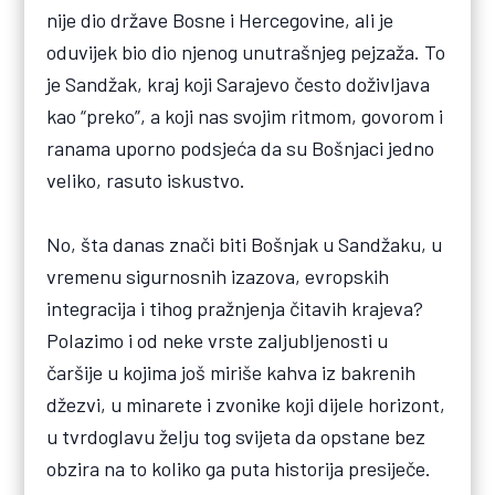
nije dio države Bosne i Hercegovine, ali je
oduvijek bio dio njenog unutrašnjeg pejzaža. To
je Sandžak, kraj koji Sarajevo često doživljava
kao “preko”, a koji nas svojim ritmom, govorom i
ranama uporno podsjeća da su Bošnjaci jedno
veliko, rasuto iskustvo.
No, šta danas znači biti Bošnjak u Sandžaku, u
vremenu sigurnosnih izazova, evropskih
integracija i tihog pražnjenja čitavih krajeva?
Polazimo i od neke vrste zaljubljenosti u
čaršije u kojima još miriše kahva iz bakrenih
džezvi, u minarete i zvonike koji dijele horizont,
u tvrdoglavu želju tog svijeta da opstane bez
obzira na to koliko ga puta historija presiječe.