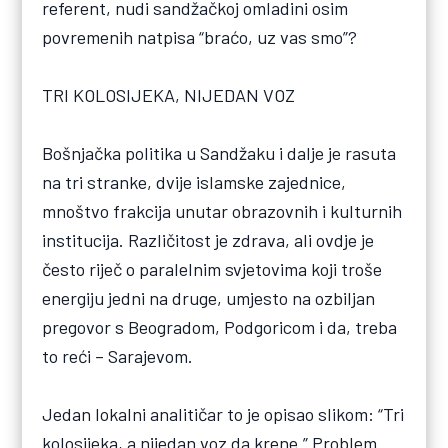
referent, nudi sandžačkoj omladini osim
povremenih natpisa “braćo, uz vas smo”?
TRI KOLOSIJEKA, NIJEDAN VOZ
Bošnjačka politika u Sandžaku i dalje je rasuta
na tri stranke, dvije islamske zajednice,
mnoštvo frakcija unutar obrazovnih i kulturnih
institucija. Različitost je zdrava, ali ovdje je
često riječ o paralelnim svjetovima koji troše
energiju jedni na druge, umjesto na ozbiljan
pregovor s Beogradom, Podgoricom i da, treba
to reći – Sarajevom.
Jedan lokalni analitičar to je opisao slikom: “Tri
kolosijeka, a nijedan voz da krene.” Problem