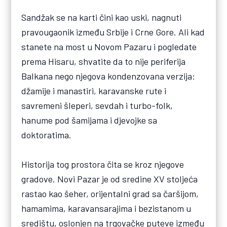
Sandžak se na karti čini kao uski, nagnuti
pravougaonik između Srbije i Crne Gore. Ali kad
stanete na most u Novom Pazaru i pogledate
prema Hisaru, shvatite da to nije periferija
Balkana nego njegova kondenzovana verzija:
džamije i manastiri, karavanske rute i
savremeni šleperi, sevdah i turbo-folk,
hanume pod šamijama i djevojke sa
doktoratima.
Historija tog prostora čita se kroz njegove
gradove. Novi Pazar je od sredine XV stoljeća
rastao kao šeher, orijentalni grad sa čaršijom,
hamamima, karavansarajima i bezistanom u
središtu, oslonjen na trgovačke puteve između