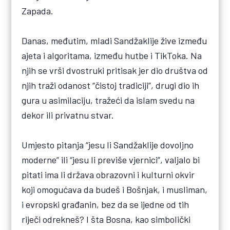
Zapada.
Danas, međutim, mladi Sandžaklije žive između
ajeta i algoritama, između hutbe i TikToka. Na
njih se vrši dvostruki pritisak jer dio društva od
njih traži odanost “čistoj tradiciji”, drugi dio ih
gura u asimilaciju, tražeći da islam svedu na
dekor ili privatnu stvar.
Umjesto pitanja “jesu li Sandžaklije dovoljno
moderne” ili “jesu li previše vjernici”, valjalo bi
pitati ima li država obrazovni i kulturni okvir
koji omogućava da budeš i Bošnjak, i musliman,
i evropski građanin, bez da se ijedne od tih
riječi odrekneš? I šta Bosna, kao simbolički