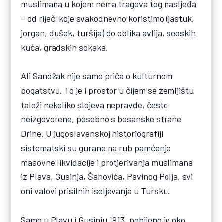
muslimana u kojem nema tragova tog nasljeđa
– od riječi koje svakodnevno koristimo (jastuk,
jorgan, dušek, turšija) do oblika avlija, seoskih
kuća, gradskih sokaka.
Ali Sandžak nije samo priča o kulturnom
bogatstvu. To je i prostor u čijem se zemljištu
taloži nekoliko slojeva nepravde, često
neizgovorene, posebno s bosanske strane
Drine. U jugoslavenskoj historiografiji
sistematski su gurane na rub pamćenje
masovne likvidacije i protjerivanja muslimana
iz Plava, Gusinja, Šahovića, Pavinog Polja, svi
oni valovi prisilnih iseljavanja u Tursku.
Samo u Plavu i Gusinju 1913. pobijeno je oko