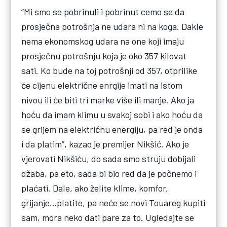
“Mi smo se pobrinuli i pobrinut cemo se da
prosječna potrošnja ne udara ni na koga. Dakle
nema ekonomskog udara na one koji imaju
prosječnu potrošnju koja je oko 357 kilovat
sati. Ko bude na toj potrošnji od 357, otprilike
će cijenu električne enrgije imati na istom
nivou ili će biti tri marke više ili manje. Ako ja
hoću da imam klimu u svakoj sobi i ako hoću da
se grijem na električnu energiju, pa red je onda
i da platim”, kazao je premijer Nikšić. Ako je
vjerovati Nikšiću, do sada smo struju dobijali
džaba, pa eto, sada bi bio red da je počnemo i
plaćati. Dale, ako želite klime, komfor,
grijanje…platite, pa neće se novi Touareg kupiti
sam, mora neko dati pare za to. Ugledajte se