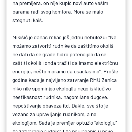
na premijera, on nije kupio novi auto vašim
parama radi svog komfora. Mora se malo
stegnuti kaiš.
Nikišić je danas rekao još jednu nebulozu: “Ne
možemo zatvoriti rudnike da zaštitimo okoliš,
ne dati da se grade hidro potencijali da se
zaštiti okoliš i onda tražiti da imamo električnu
energiju, nešto moramo da usaglasimo”. Prošle
godine kada je najvljeno zatvranje RMU Zenica
niko nije spominjeo ekologiju nego isključivo
neefikasnost rudnika, nagomilane dugove,
nepoštivanje obaveza itd. Dakle, sve što je
vezano za upravljanje rudnikom, a ne
ekologijom. Sada je premijer optužio “ekologiju”
za zatvaranje rudnika I za neulaganje u nove