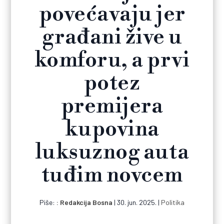
povećavaju jer
građani žive u
komforu, a prvi
potez
premijera
kupovina
luksuznog auta
tuđim novcem
Piše:
Redakcija Bosna
|
30. jun. 2025.
|
Politika