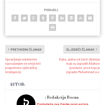
PODIJELI:
PRETHODNI ČLANAK
SLJEDEĆI ČLANAK
Upravljanje nukelarnim
Kuba, jedna od četiri džamije
naoružanjem ne smije biti
koje su izgradili Allahovi
prepušteno vještačkoj
poslanici, prva koju je
inteligenciji
izgradio Muhammed a.s.
AUTOR:
Redakcija Bosna
Pogledajte sve članke ovog autora