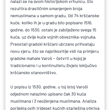
nalazi se na svom historijskom vrhuncu, što
rezultira drastičnim smanjenjem broja
nemuslimana u samom gradu. Od 74 kršćanske
kuće, koliko ih je u gradu bilo popisano 1516.
godine, do 1530. ostalo je zabilježeno svega 15
kuća, uz dvije kuće vojnih obveznika-vojnuka.
Preostali gradski kršćani ubrzano prihvataju
novu vjeru, što se najslikovitije vidi na primjeru
gradske mahale Varoš – četvrti u kojoj je
tradicionalno i u kontinuitetu živjelo isključivo
kršćansko stanovništvo.
U popisu iz 1530. godine, u toj istoj Varoši
odjednom nalazimo upisano čak 30 kuća
muslimana i 3 neoženjena muslimana. Analiza
porijekla ovih trideset kućnih starješina otkriva