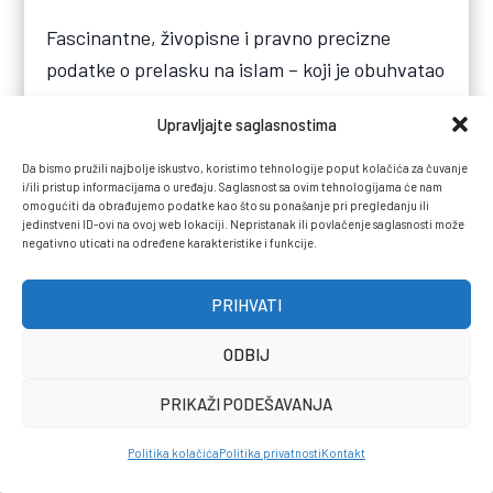
Fascinantne, živopisne i pravno precizne
podatke o prelasku na islam – koji je obuhvatao
i najistaknutije pojedince koji kasnije postaju
Upravljajte saglasnostima
ugledni imami, hatibi, upravitelji zaklada
(mutevelije) ili vojni zapovjednici (vojvode) –
Da bismo pružili najbolje iskustvo, koristimo tehnologije poput kolačića za čuvanje
i/ili pristup informacijama o uređaju. Saglasnost sa ovim tehnologijama će nam
pružaju nam dva najstarija sačuvana
omogućiti da obrađujemo podatke kao što su ponašanje pri pregledanju ili
sarajevska sudska zapisnika (sidžila) iz 16.
jedinstveni ID-ovi na ovoj web lokaciji. Nepristanak ili povlačenje saglasnosti može
negativno uticati na određene karakteristike i funkcije.
stoljeća. Ovi pravni dokumenti bjelodano
dokazuju da je čin konverzije najvećim dijelom
PRIHVATI
tekao na bazi apsolutne dobrovoljnosti i ličnih
odluka.
ODBIJ
PRIKAŽI PODEŠAVANJA
Tako je, na primjer, u sarajevskom sidžilu broj 2
ostao zapisan dirljiv i administrativno precizan
Politika kolačića
Politika privatnosti
Kontakt
slučaj kršćanke Marine, kćerke Vlajića. Ona je