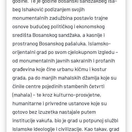
godine. Te je godine bosanski sandžakbeg Isa-
beg Ishaković podizanjem svojih
monumentalnih zadužbina postavio trajne
osnove budućeg političkog i ekonomskog
središta Bosanskog sandžaka, a kasnije i
prostranog Bosanskog pašaluka. Islamsko-
orijentalni grad po svom cjelokupnom izgledu –
od monumentalnih javnih sakralnih i profanih
građevina koje čine urbanu kičmu i kostur
grada, pa do manjih mahalskih džamija koje su
činile centre pojedinih stambenih četvrti
(mahala) – te kroz kulturno-prosvjetne,
humanitarne i privredne ustanove koje su
gotovo bez izuzetka nastajale putem
institucije vakufa, bio je grad u potpunoj službi
islamske ideologije i civilizacije. Kao takav, grad