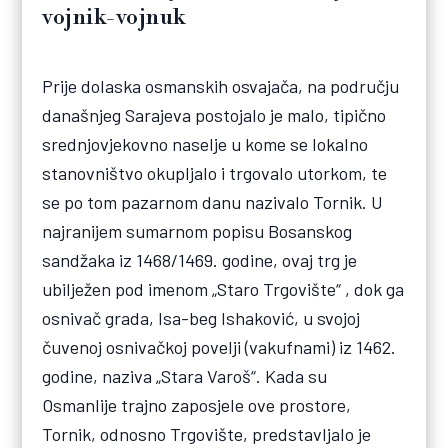
vojnik-vojnuk
Prije dolaska osmanskih osvajača, na području
današnjeg Sarajeva postojalo je malo, tipično
srednjovjekovno naselje u kome se lokalno
stanovništvo okupljalo i trgovalo utorkom, te
se po tom pazarnom danu nazivalo Tornik. U
najranijem sumarnom popisu Bosanskog
sandžaka iz 1468/1469. godine, ovaj trg je
ubilježen pod imenom „Staro Trgovište“ , dok ga
osnivač grada, Isa-beg Ishaković, u svojoj
čuvenoj osnivačkoj povelji (vakufnami) iz 1462.
godine, naziva „Stara Varoš“. Kada su
Osmanlije trajno zaposjele ove prostore,
Tornik, odnosno Trgovište, predstavljalo je