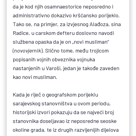
da je kod njih osamnaestorice neposredno i
administrativno dokazivo kršćansko porijeklo.
Tako se, na primjer, za izvjesnog Alađoza, sina
Radice, u carskom defteru doslovno navodi
službena opaska da je on „novi musliman“
(
novovjernik
). Slično tome, među trojicom
popisanih vojnih obveznika vojnuka
nastanjenih u Varoši, jedan je takođe zaveden
kao novi musliman.
Kada je riječ o geografskom porijeklu
sarajevskog stanovništva u ovom periodu,
historijski izvori pokazuju da se najveći broj
stanovnika doseljavao iz neposredne seoske
okoline grada, te iz drugih razvijenijih dijelova