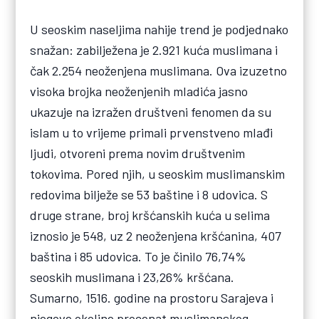
U seoskim naseljima nahije trend je podjednako
snažan: zabilježena je 2.921 kuća muslimana i
čak 2.254 neoženjena muslimana. Ova izuzetno
visoka brojka neoženjenih mladića jasno
ukazuje na izražen društveni fenomen da su
islam u to vrijeme primali prvenstveno mlađi
ljudi, otvoreni prema novim društvenim
tokovima. Pored njih, u seoskim muslimanskim
redovima bilježe se 53 baštine i 8 udovica. S
druge strane, broj kršćanskih kuća u selima
iznosio je 548, uz 2 neoženjena kršćanina, 407
baština i 85 udovica. To je činilo 76,74%
seoskih muslimana i 23,26% kršćana.
Sumarno, 1516. godine na prostoru Sarajeva i
njegove okoline procenat muslimanskog