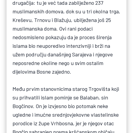
drugačija: tu je već tada zabilježeno 237
muslimanskih domova, dok su u tri okolna trga,
Kreševu, Trnovu i Blažuju, ubilježena još 25
muslimanska doma. Ovi rani podaci
nedosmisleno pokazuju da je proces širenja
islama bio neuporedivo intenzivniji i brži na
užem području današnjeg Sarajeva i njegove
neposredne okoline nego u svim ostalim
dijelovima Bosne zajedno.
Među prvim stanovnicima starog Trgovišta koji
su prihvatili islam pominje se Balaban, sin
Bogčinov. On je izvjesno bio potomak neke
ugledne i imućne srednjovjekovne vlastelinske
porodice iz župe Vrhbosna, jer je njegov otac
Bogčin sahranjen prema kršćanskom običaju