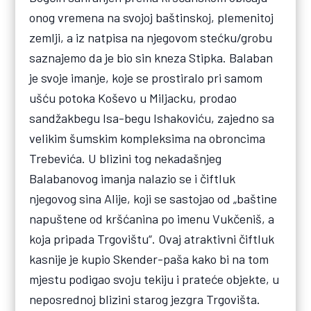
onog vremena na svojoj baštinskoj, plemenitoj
zemlji, a iz natpisa na njegovom stećku/grobu
saznajemo da je bio sin kneza Stipka. Balaban
je svoje imanje, koje se prostiralo pri samom
ušću potoka Koševo u Miljacku, prodao
sandžakbegu Isa-begu Ishakoviću, zajedno sa
velikim šumskim kompleksima na obroncima
Trebevića. U blizini tog nekadašnjeg
Balabanovog imanja nalazio se i čiftluk
njegovog sina Alije, koji se sastojao od „baštine
napuštene od kršćanina po imenu Vukčeniš, a
koja pripada Trgovištu“. Ovaj atraktivni čiftluk
kasnije je kupio Skender-paša kako bi na tom
mjestu podigao svoju tekiju i prateće objekte, u
neposrednoj blizini starog jezgra Trgovišta.