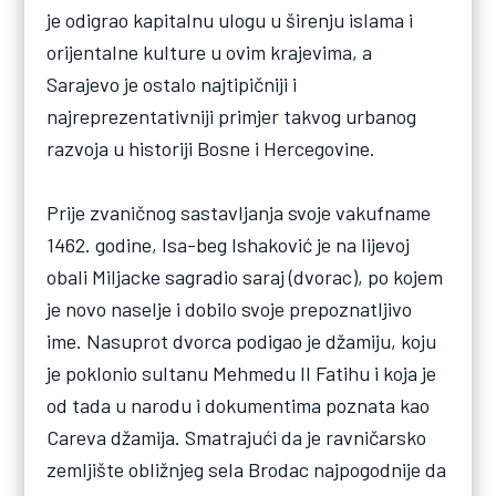
je odigrao kapitalnu ulogu u širenju islama i
orijentalne kulture u ovim krajevima, a
Sarajevo je ostalo najtipičniji i
najreprezentativniji primjer takvog urbanog
razvoja u historiji Bosne i Hercegovine.
Prije zvaničnog sastavljanja svoje vakufname
1462. godine, Isa-beg Ishaković je na lijevoj
obali Miljacke sagradio saraj (dvorac), po kojem
je novo naselje i dobilo svoje prepoznatljivo
ime. Nasuprot dvorca podigao je džamiju, koju
je poklonio sultanu Mehmedu II Fatihu i koja je
od tada u narodu i dokumentima poznata kao
Careva džamija. Smatrajući da je ravničarsko
zemljište obližnjeg sela Brodac najpogodnije da