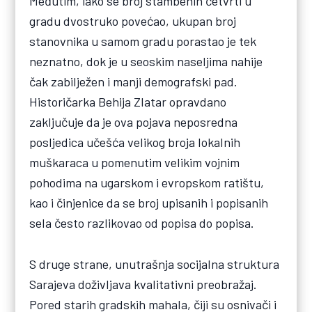
Međutim, iako se broj stambenih četvrti u
gradu dvostruko povećao, ukupan broj
stanovnika u samom gradu porastao je tek
neznatno, dok je u seoskim naseljima nahije
čak zabilježen i manji demografski pad.
Historičarka Behija Zlatar opravdano
zaključuje da je ova pojava neposredna
posljedica učešća velikog broja lokalnih
muškaraca u pomenutim velikim vojnim
pohodima na ugarskom i evropskom ratištu,
kao i činjenice da se broj upisanih i popisanih
sela često razlikovao od popisa do popisa.
S druge strane, unutrašnja socijalna struktura
Sarajeva doživljava kvalitativni preobražaj.
Pored starih gradskih mahala, čiji su osnivači i