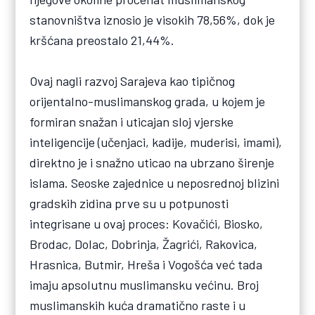
stanovništva iznosio je visokih 78,56%, dok je
kršćana preostalo 21,44%.
Ovaj nagli razvoj Sarajeva kao tipičnog
orijentalno-muslimanskog grada, u kojem je
formiran snažan i uticajan sloj vjerske
inteligencije (učenjaci, kadije, muderisi, imami),
direktno je i snažno uticao na ubrzano širenje
islama. Seoske zajednice u neposrednoj blizini
gradskih zidina prve su u potpunosti
integrisane u ovaj proces: Kovačići, Biosko,
Brodac, Dolac, Dobrinja, Žagrići, Rakovica,
Hrasnica, Butmir, Hreša i Vogošća već tada
imaju apsolutnu muslimansku većinu. Broj
muslimanskih kuća dramatično raste i u