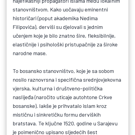
najefikasniji propagatori islama među lokalnim
stanovništvom. Kako uočavaju eminentni
historičari (poput akademika Nedima
Filipovića), derviši su djelovali s jednim
učenjem koje je bilo znatno šire, fleksibilnije,
elastičnije i psihološki pristupačnije za široke
narodne mase.
To bosansko stanovništvo, koje je sa sobom
nosilo raznovrsna i specifična srednjovjekovna
vjerska, kulturna i društveno-politička
naslijeđa (naročito uticaje autohtone Crkve
bosanske), lakše je prihvatalo islam kroz
mističnu i sinkretičku formu derviških
bratstava. Te ključne 1520. godine u Sarajevu
je poimenično upisano sljedećih šest