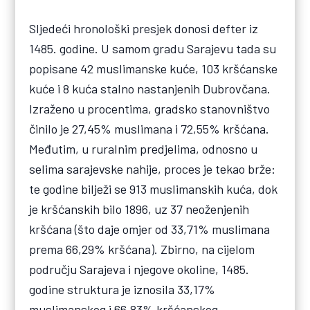
Sljedeći hronološki presjek donosi defter iz
1485. godine. U samom gradu Sarajevu tada su
popisane 42 muslimanske kuće, 103 kršćanske
kuće i 8 kuća stalno nastanjenih Dubrovčana.
Izraženo u procentima, gradsko stanovništvo
činilo je 27,45% muslimana i 72,55% kršćana.
Međutim, u ruralnim predjelima, odnosno u
selima sarajevske nahije, proces je tekao brže:
te godine bilježi se 913 muslimanskih kuća, dok
je kršćanskih bilo 1896, uz 37 neoženjenih
kršćana (što daje omjer od 33,71% muslimana
prema 66,29% kršćana). Zbirno, na cijelom
području Sarajeva i njegove okoline, 1485.
godine struktura je iznosila 33,17%
muslimanskog i 66,83% kršćanskog