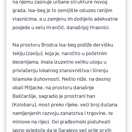
na njemu zasnuje urbane strukture novog
grada, Isa-beg je to zemljište oduzeo ranijim
vlasnicima, a u zamjenu im dodijelio adekvatne
posjede u selu Hrančić, današnjoj Hrasnici.
Na prostoru Brodca Isa-beg podiže dervišku
tekiju (zaviju), koja je, naročito u početnim
decenijama, imala izuzetno veliku ulogu u
privlačenju lokalnog stanovništva i širenju
islamske duhovnosti. Nešto niže, na desnoj
obali Miljacke, na prostoru današnje
Baščaršije, sagradio je prostrani han
(Kolobaru), most preko rijeke, veći broj dućana
namijenjenih razvoju zanatstva i trgovine, te
mlinove na rijeci. Ovi građevinski poduhvati
jasno svjedoče da je Sarajevo već prije prvih