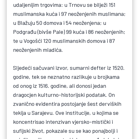
udaljenijim trgovima: u Trnovu se bilježi 151
muslimanska kuća i 97 neoženjenih muslimana;
u Blažuju 50 domova i 54 neoženjena; u
Podgrađu (bivše Pale) 99 kuća i 86 neoženjenih;
te u Vogošći 120 muslimanskih domova i 87
neoženjenih mladića.
Sljedeći sačuvani izvor, sumarni defter iz 1520.
godine, tek se neznatno razlikuje u brojkama
od onog iz 1516. godine, ali donosi jedan
dragocjen kulturno-historijski podatak. On
zvanično evidentira postojanje šest derviških
tekija u Sarajevu. Ove institucije, u kojima se
koncentrisao intenzivan vjersko-mistički i
sufijski život, pokazale su se kao ponajbolji i