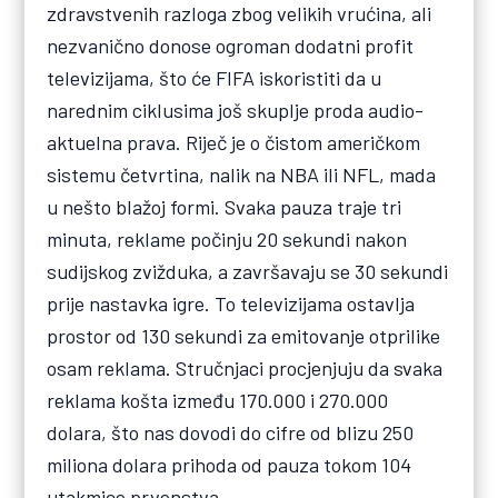
zdravstvenih razloga zbog velikih vrućina, ali
nezvanično donose ogroman dodatni profit
televizijama, što će FIFA iskoristiti da u
narednim ciklusima još skuplje proda audio-
aktuelna prava. Riječ je o čistom američkom
sistemu četvrtina, nalik na NBA ili NFL, mada
u nešto blažoj formi. Svaka pauza traje tri
minuta, reklame počinju 20 sekundi nakon
sudijskog zvižduka, a završavaju se 30 sekundi
prije nastavka igre. To televizijama ostavlja
prostor od 130 sekundi za emitovanje otprilike
osam reklama. Stručnjaci procjenjuju da svaka
reklama košta između 170.000 i 270.000
dolara, što nas dovodi do cifre od blizu 250
miliona dolara prihoda od pauza tokom 104
utakmice prvenstva.