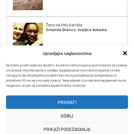
Žena na čelu kartela
Griselda Blanco, kraljica kokaina
Upravljajte saglasnostima
Da bismo pružili najbolje iskustvo, koristimo tehnologije poput kolačića za čuvanje
i/ili pristup informacijama o uređaju. Saglasnost sa ovim tehnologijama će nam
omogućiti da obrađujemo podatke kao što su ponašanje pri pregledanju ili
jedinstveni ID-ovi na ovoj web lokaciji. Nepristanak ili povlačenje saglasnosti može
negativno uticati na određene karakteristike i funkcije.
IMPRESSUM
|
UVJETI KORIŠTENJA
|
POLITIKA
PRIVATNOSTI
|
KONTAKT
|
ČASOPIS
PRIHVATI
ODBIJ
PRIKAŽI PODEŠAVANJA