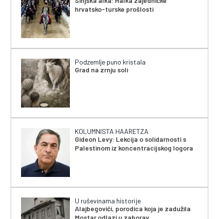
Sinjska alka: Halka zajedničke
hrvatsko-turske prošlosti
Podzemlje puno kristala
Grad na zrnju soli
KOLUMNISTA HAARETZA
Gideon Levy: Lekcija o solidarnosti s
Palestinom iz koncentracijskog logora
U ruševinama historije
Alajbegovići, porodica koja je zadužila
Mostar odlazi u zaborav