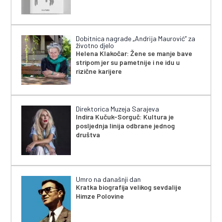
Dobitnica nagrade „Andrija Maurović” za
životno djelo
Helena Klakočar: Žene se manje bave
stripom jer su pametnije i ne idu u
rizične karijere
Direktorica Muzeja Sarajeva
Indira Kučuk-Sorguč: Kultura je
posljednja linija odbrane jednog
društva
Umro na današnji dan
Kratka biografija velikog sevdalije
Himze Polovine