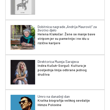
Dobitnica nagrade „Andrija Maurović” za
životno djelo
Helena Klakočar: Žene se manje bave
stripom jer su pametnije i ne idu u
rizične karijere
Direktorica Muzeja Sarajeva
Indira Kučuk-Sorguč: Kultura je
posljednja linija odbrane jednog
društva
Umro na današnji dan
Kratka biografija velikog sevdalije
Himze Polovine