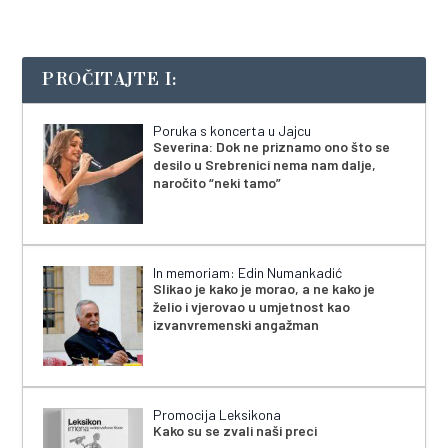
PROČITAJTE I:
Poruka s koncerta u Jajcu
Severina: Dok ne priznamo ono što se
desilo u Srebrenici nema nam dalje,
naročito “neki tamo”
In memoriam: Edin Numankadić
Slikao je kako je morao, a ne kako je
želio i vjerovao u umjetnost kao
izvanvremenski angažman
Promocija Leksikona
Kako su se zvali naši preci