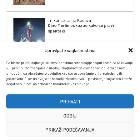
Tri koncerta na Koševu
Dino Merlin pokazao kako se pravi
spektakl
Upravljajte saglasnostima
Da bismo pružili najbolje iskustvo, koristimo tehnologije poput kolačića za čuvanje
i/ili pristup informacijama o uređaju. Saglasnost sa ovim tehnologijama će nam
omogućiti da obrađujemo podatke kao što su ponašanje pri pregledanju ili
jedinstveni ID-ovi na ovoj web lokaciji. Nepristanak ili povlačenje saglasnosti može
negativno uticati na određene karakteristike i funkcije.
IMPRESSUM
|
UVJETI KORIŠTENJA
|
POLITIKA
PRIVATNOSTI
|
KONTAKT
|
ČASOPIS
PRIHVATI
ODBIJ
PRIKAŽI PODEŠAVANJA