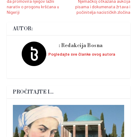
da promovira njegov lažni
Njemačkoj otkazana aukcija
narativ o progonu kršćana u
pisama i dokumenata žrtava i
Nigeriji
počinitelja nacističkih zločina
AUTOR:
Redakcija Bosna
Pogledajte sve članke ovog autora
PROČITAJTE I...