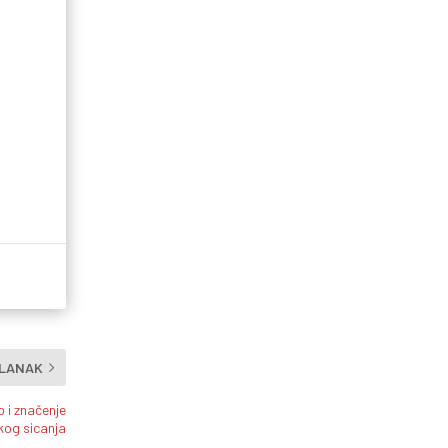
ČLANAK
 i značenje
og sicanja