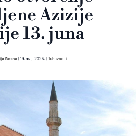
jene Azizije
je 13. juna
ija Bosna
|
19. maj. 2026.
|
Duhovnost