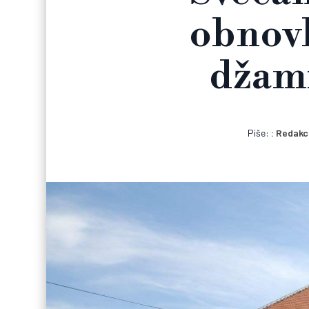
obnovl
džami
Piše:
Redakc