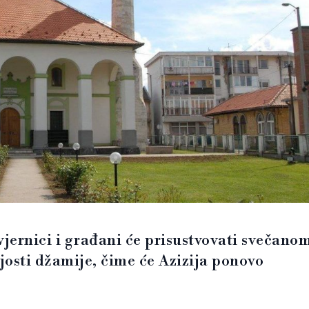
jernici i građani će prisustvovati svečano
osti džamije, čime će Azizija ponovo