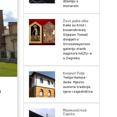
džamiju s
munarom
Život jedne slike
Kako su Krist i
bosanski kralj
Stjepan Tomaš
dospjeli u
Strossmayerovu
galeriju starih
majstora HAZU-a
u Zagrebu
Konjević Polje
Tekija Hamza-
dede: Mjesto
susreta tradicije,
m
vjere i zajedništva
Milatkovići kod
Čajniča