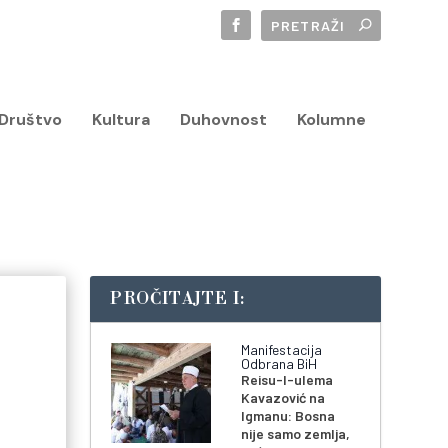
Društvo
Kultura
Duhovnost
Kolumne
PROČITAJTE I:
Manifestacija
Odbrana BiH
Reisu-l-ulema
Kavazović na
Igmanu: Bosna
nije samo zemlja,