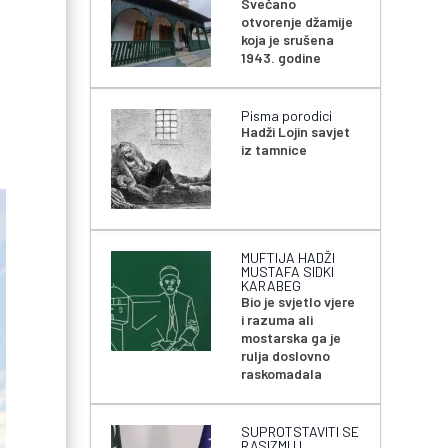
Svečano
otvorenje džamije
koja je srušena
1943. godine
Pisma porodici
Hadži Lojin savjet
iz tamnice
MUFTIJA HADŽI
MUSTAFA SIDKI
KARABEG
Bio je svjetlo vjere
i razuma ali
mostarska ga je
rulja doslovno
raskomadala
SUPROTSTAVITI SE
RASIZMU I