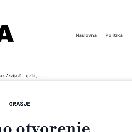
Naslovna
Politika
e Azizije džamije 13. juna
ORAŠJE
o otvorenje