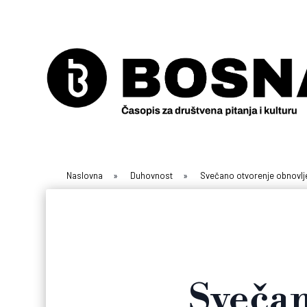
Naslovna
»
Duhovnost
»
Svečano otvorenje obnovljen
Svečan