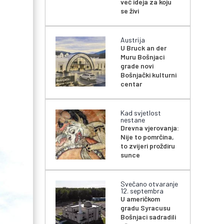
već ideja za koju
se živi
Austrija
U Bruck an der
Muru Bošnjaci
grade novi
Bošnjački kulturni
centar
Kad svjetlost
nestane
Drevna vjerovanja:
Nije to pomrčina,
to zvijeri proždiru
sunce
Svečano otvaranje
12. septembra
U američkom
gradu Syracusu
Bošnjaci sadradili