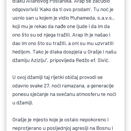
dlaku Allahovog Poslanika. Arap se začudio
odgovorivši ‘Kako da ti ovo prodam’. Tu noć je
usnio san u kojem je vidio Muhameda, s.a.v.s.,
koji mu je rekao da nađe one ljude i da im da
ono što su od njega tražili. Arap ih je našao i
dao im ono što su tražili, a oni su mu uzvratili
hedijom. Tako je dlaka dospjela u Orašje i našu
džamiju Aziziju”, pripovijeda Redžo ef. Sivić.
U ovoj džamiji taj rijetki običaj provodi se
odavno svake 27. noći ramazana, a generacije
ponesu sjećanje na svečanu atmosferu te noći
u džamiji.
Orašje je mjesto koje je ostalo nepokoreno i
neprotjerano u posljednjoj agresiji na Bosnu i