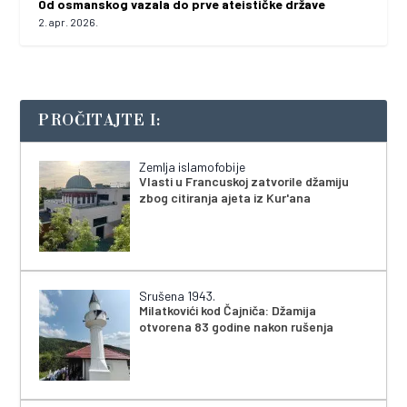
Od osmanskog vazala do prve ateističke države
2. apr. 2026.
PROČITAJTE I:
Zemlja islamofobije
Vlasti u Francuskoj zatvorile džamiju
zbog citiranja ajeta iz Kur'ana
Srušena 1943.
Milatkovići kod Čajniča: Džamija
otvorena 83 godine nakon rušenja