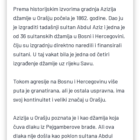
Prema historijskim izvorima gradnja Azizija
džamije u Orašju počela je 1862. godine. Dao ju
je izgraditi tadašnji sultan Abdul Aziz i jedna je
od 36 sultanskih džamija u Bosni i Hercegovini,
čiju su izgradnju direktno naredili i finansirali
sultani. U taj vakat bila je jedna od četiri
izgrađenje džamije uz rijeku Savu.
Tokom agresije na Bosnu i Hercegovinu više
puta je granatirana, ali je ostala uspravna, ima
svoj kontinuitet i veliki značaj u Orašju.
Azizija u Orašju poznata je i kao džamija koja
čuva dlaku iz Pejgamberove brade. Ali ova
dlaka nije došla kao poklon sultana Abdul