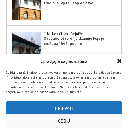
tradicije, vjere i zajedništva
Milatkovići kod Čajniča
Svečano otvorenje džamije koja je
srušena 1943. godine
Upravljajte saglasnostima
Da bismo pružili najbolje iskustvo, koristimo tehnologije poput kolačića za čuvanje
i/ili pristup informacijama o uređaju. Saglasnost sa ovim tehnologijama će nam
omogućiti da obrađujemo podatke kao što su ponašanje pri pregledanju ili
jedinstveni ID-ovi na ovoj web lokaciji. Nepristanak ili povlačenje saglasnosti može
negativno uticati na određene karakteristike i funkcije.
IMPRESSUM
|
UVJETI KORIŠTENJA
|
POLITIKA
PRIVATNOSTI
|
KONTAKT
|
ČASOPIS
PRIHVATI
ODBIJ