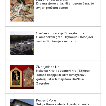
Drevna vjerovanja: Nije to pomrčina, to
zvijeri proždiru sunce
Svečano otvaranje 12. septembra
U američkom gradu Syracusu Bošnjaci
sadradili džamiju s munarom
Život jedne slike
Kako su Krist i bosanski kralj Stjepan
Tomaš dospjeli u Strossmayerovu
galeriju starih majstora HAZU-a u
Zagrebu
Konjević Polje
Tekija Hamza-dede: Mjesto susreta