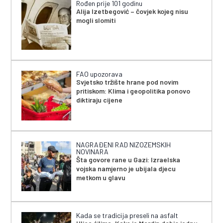
Rođen prije 101 godinu
Alija Izetbegović – čovjek kojeg nisu
mogli slomiti
FAO upozorava
Svjetsko tržište hrane pod novim
pritiskom: Klima i geopolitika ponovo
diktiraju cijene
NAGRAĐENI RAD NIZOZEMSKIH
NOVINARA
Šta govore rane u Gazi: Izraelska
vojska namjerno je ubijala djecu
metkom u glavu
Kada se tradicija preseli na asfalt