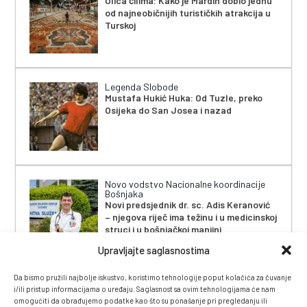
Ulica ćilima: Kako je Mardin dobio jednu
od najneobičnijih turističkih atrakcija u
Turskoj
Legenda Slobode
Mustafa Hukić Huka: Od Tuzle, preko
Osijeka do San Josea i nazad
Novo vodstvo Nacionalne koordinacije
Bošnjaka
Novi predsjednik dr. sc. Adis Keranović
– njegova riječ ima težinu i u medicinskoj
struci i u bošnjačkoj manjini
Upravljajte saglasnostima
Da bismo pružili najbolje iskustvo, koristimo tehnologije poput kolačića za čuvanje
i/ili pristup informacijama o uređaju. Saglasnost sa ovim tehnologijama će nam
omogućiti da obrađujemo podatke kao što su ponašanje pri pregledanju ili