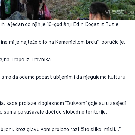
h, a jedan od njih je 16-godišnji Edin Đogaz iz Tuzle.
ine mi je najteže bilo na Kameničkom brdu”, poručio je.
 Ajna Trapo iz Travnika.
je smo da odamo počast ubijenim i da njegujemo kulturu
.
enja, kada prolaze zloglasnom “Bukvom” gdje su u zasjedi
ko šuma pokušavale doći do slobodne teritorije.
ijeni, kroz glavu vam prolaze različite slike, misli…”,