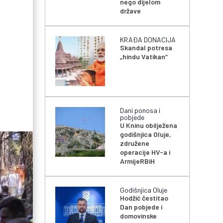
nego dijelom
države
KRAĐA DONACIJA
Skandal potresa
„hindu Vatikan“
Dani ponosa i
pobjede
U Kninu obilježena
godišnjica Oluje,
združene
operacije HV-a i
ArmijeRBiH
Godišnjica Oluje
Hodžić čestitao
Dan pobjede i
domovinske