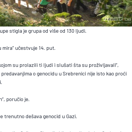
pe stigla je grupa od više od 130 ljudi.
u mira” učestvuje 14. put.
om su prolazili ti ljudi i slušati šta su proživljavali”,
a predavanjima o genocidu u Srebrenici nije isto kao proći
i.
h”, poručio je.
 se trenutno dešava genocid u Gazi.