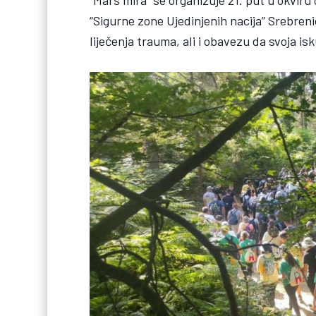
“Sigurne zone Ujedinjenih nacija” Srebren
liječenja trauma, ali i obavezu da svoja is