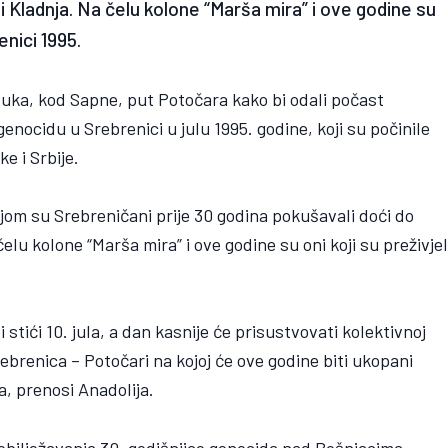
li Kladnja. Na čelu kolone “Marša mira” i ove godine su
enici 1995.
ezuka, kod Sapne, put Potočara kako bi odali počast
enocidu u Srebrenici u julu 1995. godine, koji su počinile
e i Srbije.
jom su Srebreničani prije 30 godina pokušavali doći do
čelu kolone “Marša mira” i ove godine su oni koji su preživjel
 stići 10. jula, a dan kasnije će prisustvovati kolektivnoj
brenica – Potočari na kojoj će ove godine biti ukopani
, prenosi Anadolija.
 obilježavanja 30. godišnjice genocida nad Bošnjacima