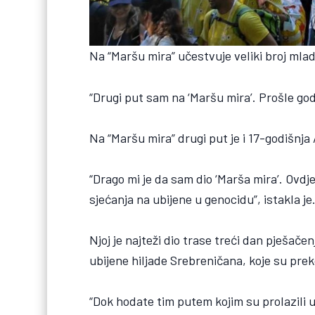
Na “Maršu mira” učestvuje veliki broj mladi
“Drugi put sam na ‘Maršu mira’. Prošle god
Na “Maršu mira” drugi put je i 17-godišnja
“Drago mi je da sam dio ‘Marša mira’. Ovd
sjećanja na ubijene u genocidu”, istakla je
Njoj je najteži dio trase treći dan pješač
ubijene hiljade Srebreničana, koje su pre
“Dok hodate tim putem kojim su prolazili ub