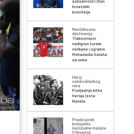
zahvalnosti i Dan
hrvatskih
branitelja
Neočekivana
destinacija
Trabzonspor
nadigrao turske
velikane i ugrabio
Mohameda Salaha
za sebe
Heroj
oslobodilačkog
rata
Posljednja bitka
heroja Izeta
Nanića
Predstavnik
bošnjačke
nacionalne manjine
Crikvenice