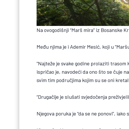
Na ovogodišnji “Marš mira” iz Bosanske Kru
Među njima je i Ademir Mesić, koji u “Marš
“Najteže je svake godine prolaziti trasom koj
ispričao je, navodeći da ono što se čuje n
svim tim područjima kojim su se oni kretal
“Drugačije je slušati svjedočenja preživjeli
Njegova poruka je “da se ne ponovi”, iako