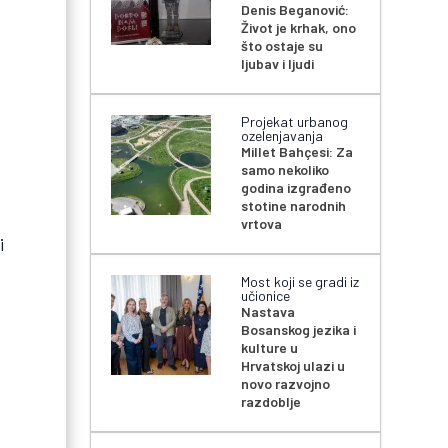
Denis Beganović:
Život je krhak, ono
što ostaje su
ljubav i ljudi
Projekat urbanog
ozelenjavanja
Millet Bahçesi: Za
samo nekoliko
godina izgrađeno
stotine narodnih
vrtova
i
Most koji se gradi iz
učionice
Nastava
Bosanskog jezika i
kulture u
Hrvatskoj ulazi u
novo razvojno
razdoblje