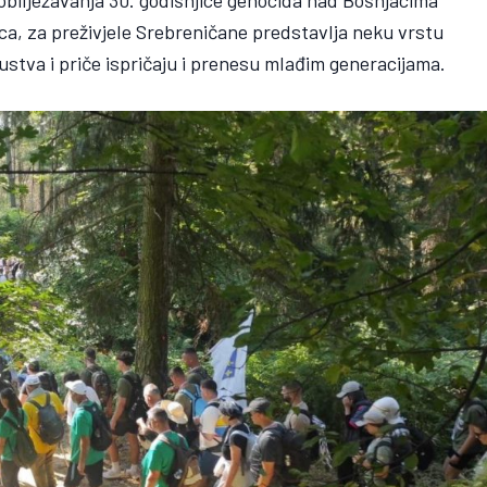
ica, za preživjele Srebreničane predstavlja neku vrstu
kustva i priče ispričaju i prenesu mlađim generacijama.