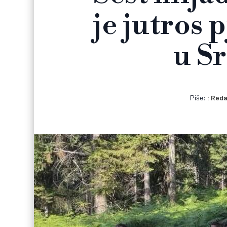
je jutros 
u S
Piše:
Reda