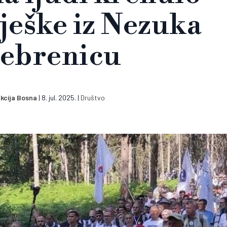
pješke iz Nezuka
rebrenicu
kcija Bosna
|
8. jul. 2025.
|
Društvo