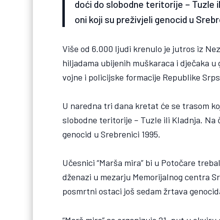
doći do slobodne teritorije – Tuzle i
oni koji su preživjeli genocid u Srebr
Više od 6.000 ljudi krenulo je jutros iz N
hiljadama ubijenih muškaraca i dječaka u g
vojne i policijske formacije Republike Srpsk
U naredna tri dana kretat će se trasom ko
slobodne teritorije – Tuzle ili Kladnja. Na 
genocid u Srebrenici 1995.
Učesnici “Marša mira” bi u Potočare trebali
dženazi u mezarju Memorijalnog centra Sre
posmrtni ostaci još sedam žrtava genocida
“Marš mira” se organizuje 21. put u okviru