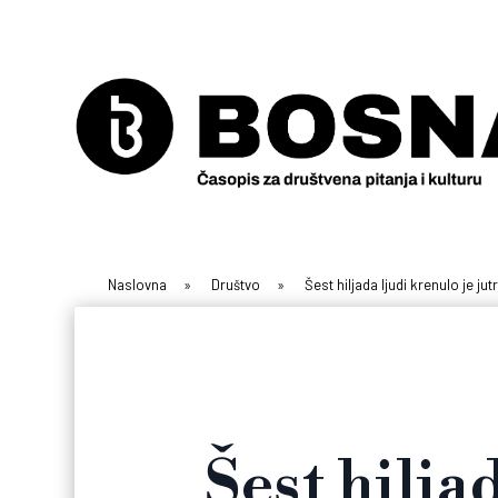
Naslovna
»
Društvo
»
Šest hiljada ljudi krenulo je j
Šest hilja