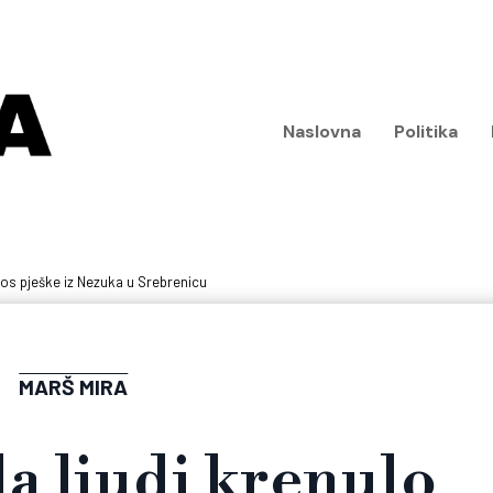
Naslovna
Politika
utros pješke iz Nezuka u Srebrenicu
MARŠ MIRA
da ljudi krenulo