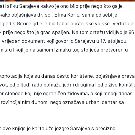
i sliku Sarajeva kakvo je ono bilo prije nego što ga je
kako objašnjava dr. sci. Elma Korić, sama po sebi je
gled s Gorice gdje je bio tabor austrijske vojske. Vedutu je
 prije nego što je grad spaljen. Na tom crtežu vidljivo je 96
vrijedan dokument koji govori o Sarajevu u 17. stoljeću,
mislu i koji je na samom izmaku tog stoljeća pretvoren u
 konotacija koje su danas često korištene, objašnjava prava
vot, gdje ljudi rado pomažu jedni drugima i gdje žive komšij
tor slobode koji nije ograničen zidovima, a koji mnogi danas
 provincijalnim duhom, nego označava urbani centar sa
 ove knjige je karta uže jezgre Sarajeva s precizno