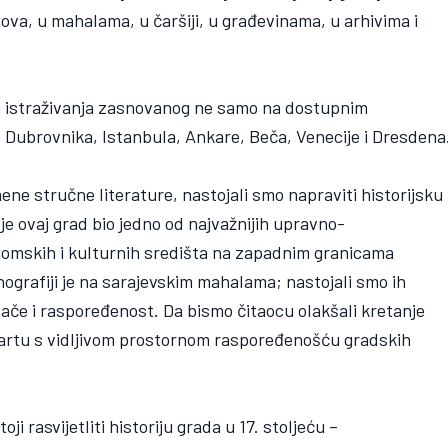
idova, u mahalama, u čaršiji, u građevinama, u arhivima i
eg istraživanja zasnovanog ne samo na dostupnim
z Dubrovnika, Istanbula, Ankare, Beča, Venecije i Dresdena
ene stručne literature, nastojali smo napraviti historijsku
 je ovaj grad bio jedno od najvažnijih upravno-
onomskih i kulturnih središta na zapadnim granicama
rafiji je na sarajevskim mahalama; nastojali smo ih
ivače i raspoređenost. Da bismo čitaocu olakšali kretanje
 kartu s vidljivom prostornom raspoređenošću gradskih
 rasvijetliti historiju grada u 17. stoljeću –