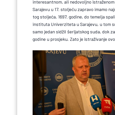
interesantnom, ali nedovoljno istraženom p
Sarajevu u 17. stoljeću zapravo imamo najm
tog stoljeća, 1697. godine, do temelja spa
instituta Univerziteta u Sarajevu, u tom s
samo jedan sidžil šerijatskog suda, dok z
godine u prosjeku. Zato je istraživanje ov