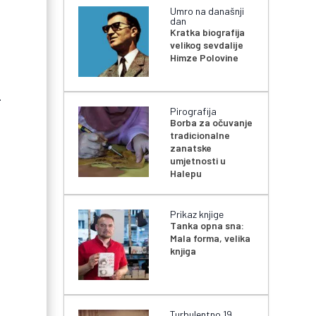
Umro na današnji
dan
Kratka biografija
velikog sevdalije
Himze Polovine
.
Pirografija
Borba za očuvanje
tradicionalne
zanatske
umjetnosti u
Halepu
Prikaz knjige
Tanka opna sna:
Mala forma, velika
knjiga
Turbulentno 19.