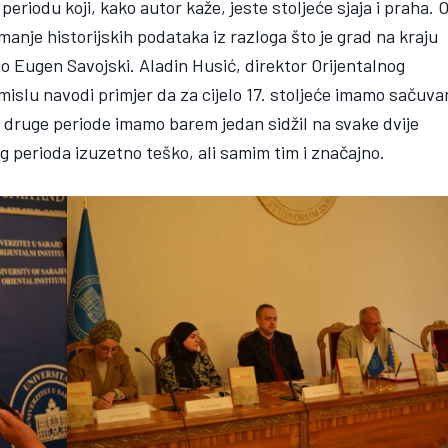
eriodu koji, kako autor kaže, jeste stoljeće sjaja i praha. 
anje historijskih podataka iz razloga što je grad na kraju
lio Eugen Savojski. Aladin Husić, direktor Orijentalnog
mislu navodi primjer da za cijelo 17. stoljeće imamo sačuva
a druge periode imamo barem jedan sidžil na svake dvije
og perioda izuzetno teško, ali samim tim i značajno.