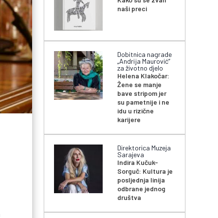
naši preci
Dobitnica nagrade
„Andrija Maurović”
za životno djelo
Helena Klakočar:
Žene se manje
bave stripom jer
su pametnije i ne
idu u rizične
karijere
Direktorica Muzeja
Sarajeva
Indira Kučuk-
Sorguč: Kultura je
posljednja linija
odbrane jednog
društva
a