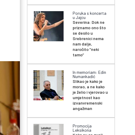
Poruka s koncerta
u Jajcu
Severina: Dok ne
priznamo ono što
se desilo u
Srebrenici nema
nam dalje,
naročito “neki
tamo”
In memoriam: Edin
Numankadić
Slikao je kako je
morao, a ne kako
je želio i vjerovao u
umjetnost kao
izvanvremenski
angažman
Promocija
Leksikona
Kako su se zvali