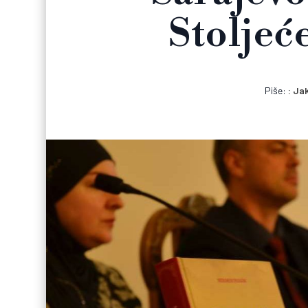
Stoljeće
Piše:
Jak