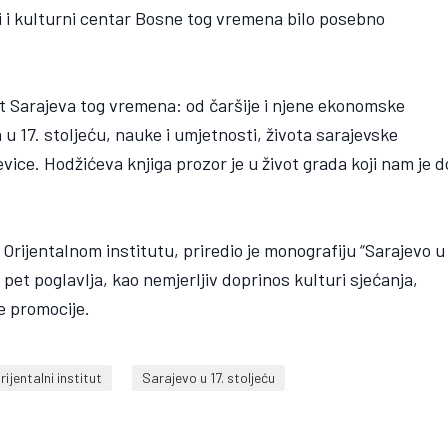
ki i kulturni centar Bosne tog vremena bilo posebno
ivot Sarajeva tog vremena: od čaršije i njene ekonomske
a u 17. stoljeću, nauke i umjetnosti, života sarajevske
vice. Hodžićeva knjiga prozor je u život grada koji nam je d
Orijentalnom institutu, priredio je monografiju “Sarajevo u
u pet poglavlja, kao nemjerljiv doprinos kulturi sjećanja,
e promocije.
rijentalni institut
Sarajevo u 17. stoljeću