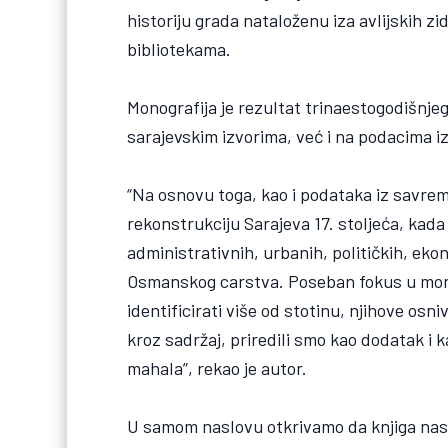
historiju grada nataloženu iza avlijskih z
bibliotekama.
Monografija je rezultat trinaestogodišnj
sarajevskim izvorima, već i na podacima i
“Na osnovu toga, kao i podataka iz savrem
rekonstrukciju Sarajeva 17. stoljeća, kada
administrativnih, urbanih, političkih, ek
Osmanskog carstva. Poseban fokus u monog
identificirati više od stotinu, njihove osn
kroz sadržaj, priredili smo kao dodatak i
mahala”, rekao je autor.
U samom naslovu otkrivamo da knjiga nastoji