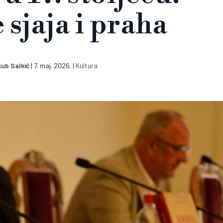
 sjaja i praha
ub Salkić
|
7. maj. 2026.
|
Kultura