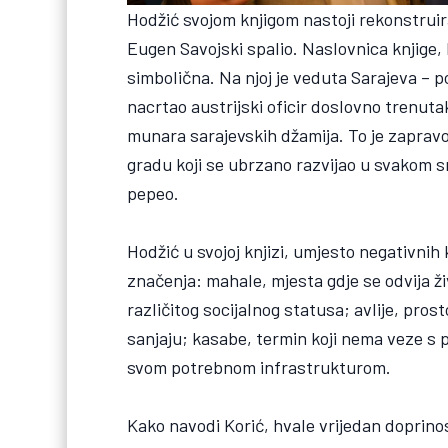
Hodžić svojom knjigom nastoji rekonstruirat
Eugen Savojski spalio. Naslovnica knjige, 
simbolična. Na njoj je veduta Sarajeva – po
nacrtao austrijski oficir doslovno trenutak
munara sarajevskih džamija. To je zapravo 
gradu koji se ubrzano razvijao u svakom s
pepeo.
Hodžić u svojoj knjizi, umjesto negativnih
značenja: mahale, mjesta gdje se odvija ži
različitog socijalnog statusa; avlije, pros
sanjaju; kasabe, termin koji nema veze s
svom potrebnom infrastrukturom.
Kako navodi Korić, hvale vrijedan doprinos