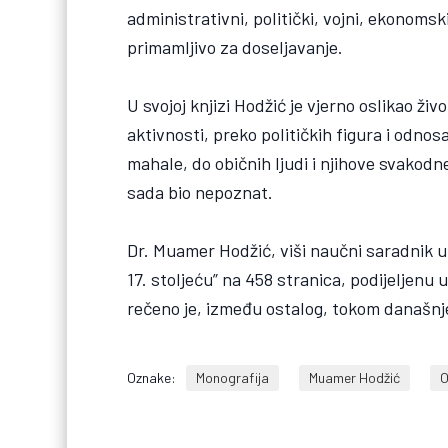
administrativni, politički, vojni, ekonoms
primamljivo za doseljavanje.
U svojoj knjizi Hodžić je vjerno oslikao ž
aktivnosti, preko političkih figura i odnos
mahale, do običnih ljudi i njihove svakodne
sada bio nepoznat.
Dr. Muamer Hodžić, viši naučni saradnik u 
17. stoljeću” na 458 stranica, podijeljenu 
rečeno je, između ostalog, tokom današnj
Oznake:
Monografija
Muamer Hodžić
O