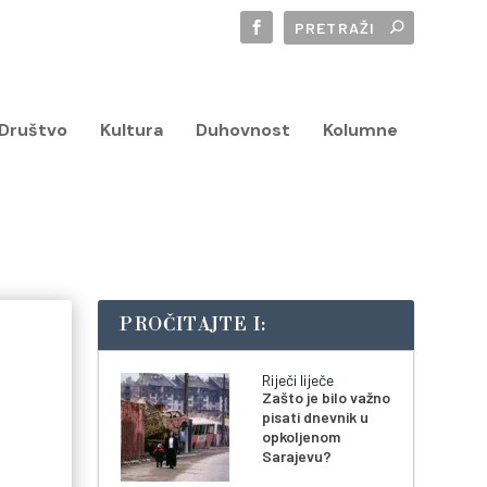
Društvo
Kultura
Duhovnost
Kolumne
PROČITAJTE I:
Riječi liječe
Zašto je bilo važno
pisati dnevnik u
opkoljenom
Sarajevu?