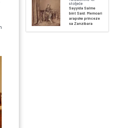
O
stoljeće
Sayyida Salme
bint Said: Memoari
arapske princeze
sa Zanzibara
n