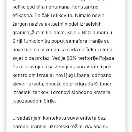
koliko god bila nehumana, konstantno
efikasna. Pa čak i slikovita. Nimalo nevin
žargon naziva aktuelni model izraelskih
granica „žutim linijama“, koje u Gazi, Libanu i
Siriji funkcionišu poput semafora: ranije su
linije bile na crvenom, a sada se čeka zeleno
svjetlo za prolaz. Već je 60% teritorije Pojasa
Gaze sravnjeno sa zemljom, poravnato i pod
kontrolom Izraela; novi jug Libana, odnosno
sjever Izraela, doseže do predgrađa Sidona;
izraelski tenkovi i dronovi slobodno krstare
jugozapadom Sirije.
U sadašnjem kontekstu suvereniteta bez
naroda, iranski i izraelski režim, da, oba su