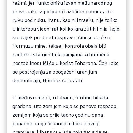
režimi, jer funkcionišu izvan međunarodnog
prava, iako iz potpuno različitih pobuda, idu
ruku pod ruku. Iranu, kao ni Izraelu, nije toliko
u interesu vječni rat koliko igra žutih linija, koje
su uvijek predmet rasprave: čini se da će u
Hormuzu mine, takse i kontrola obala biti
podložni stalnim fluktuacijama, a hronična
nestabilnost ići će u korist Teherana. Čak i ako
se postrojenja za obogaćeni uranijum
demontiraju, Hormuz će ostati.
U međuvremenu, u Libanu, stotine hiljada
građana luta zemljom koja se ponovo raspada,
zemljom koja se prije tačno godinu dana
ponadala dugo čekanom izboru novog
premijera. Libanska vlada pokušava da se