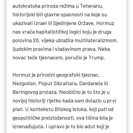
autokratska priroda režima u Teheranu,
historijski bili glavne opasnosti na koje su
ukazivali Izrael ili Sjedinjene Države, Hormuz
nas vraća kapitalističkoj logici koju je druga
polovina 20. vijeka ublažila multilateralizmom,
ljudskim pravima i vladavinom prava. Neka
novac teče tjesnacem, poručio je Trump.
Hormuz je prirodni geografski tjesnac.
Nezgodan. Poput Gibraltara, Dardanela ili
Beringovog prolaza. Neobično je to što je u
novijoj historiji rijetko kada sam dolazio u prvi
plan. U kontekstu Bliskog istoka, koji pati od
geopolitičke preizloženosti, ova tišina bila je
iznenađujuća. I upravo je to bio adut koji je