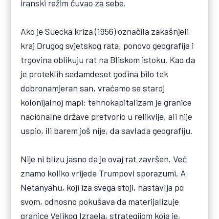
iranski režim čuvao za sebe.
Ako je Suecka kriza (1956) označila zakašnjeli
kraj Drugog svjetskog rata, ponovo geografija i
trgovina oblikuju rat na Bliskom istoku. Kao da
je proteklih sedamdeset godina bilo tek
dobronamjeran san, vraćamo se staroj
kolonijalnoj mapi: tehnokapitalizam je granice
nacionalne države pretvorio u relikvije, ali nije
uspio, ili barem još nije, da savlada geografiju.
Nije ni blizu jasno da je ovaj rat završen. Već
znamo koliko vrijede Trumpovi sporazumi. A
Netanyahu, koji iza svega stoji, nastavlja po
svom, odnosno pokušava da materijalizuje
granice Velikog Izraela, strategijom koja je,