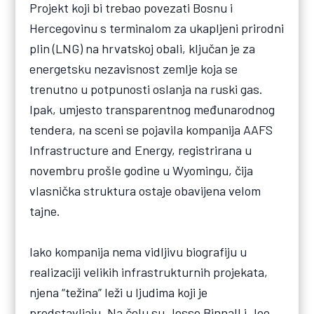
Projekt koji bi trebao povezati Bosnu i
Hercegovinu s terminalom za ukapljeni prirodni
plin (LNG) na hrvatskoj obali, ključan je za
energetsku nezavisnost zemlje koja se
trenutno u potpunosti oslanja na ruski gas.
Ipak, umjesto transparentnog međunarodnog
tendera, na sceni se pojavila kompanija AAFS
Infrastructure and Energy, registrirana u
novembru prošle godine u Wyomingu, čija
vlasnička struktura ostaje obavijena velom
tajne.
Iako kompanija nema vidljivu biografiju u
realizaciji velikih infrastrukturnih projekata,
njena “težina” leži u ljudima koji je
predstavljaju. Na čelu su Jesse Binnall i Joe