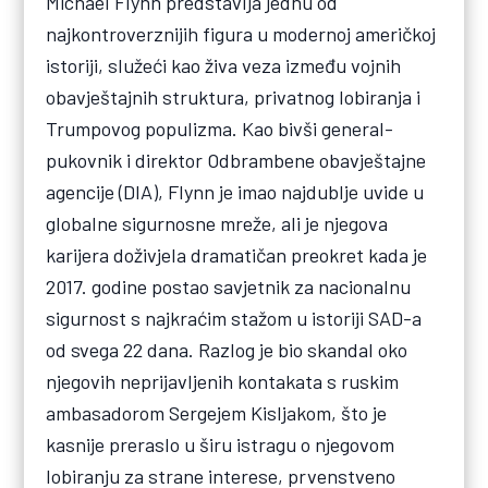
Michael Flynn predstavlja jednu od
najkontroverznijih figura u modernoj američkoj
istoriji, služeći kao živa veza između vojnih
obavještajnih struktura, privatnog lobiranja i
Trumpovog populizma. Kao bivši general-
pukovnik i direktor Odbrambene obavještajne
agencije (DIA), Flynn je imao najdublje uvide u
globalne sigurnosne mreže, ali je njegova
karijera doživjela dramatičan preokret kada je
2017. godine postao savjetnik za nacionalnu
sigurnost s najkraćim stažom u istoriji SAD-a
od svega 22 dana. Razlog je bio skandal oko
njegovih neprijavljenih kontakata s ruskim
ambasadorom Sergejem Kisljakom, što je
kasnije preraslo u širu istragu o njegovom
lobiranju za strane interese, prvenstveno