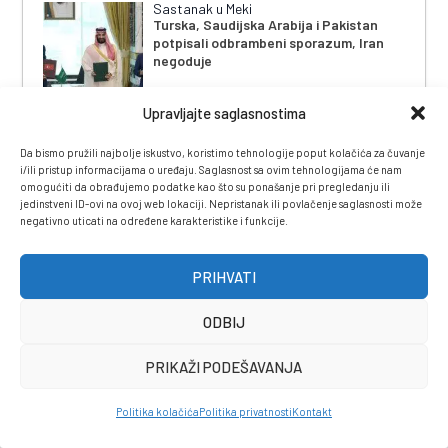
Sastanak u Meki
Turska, Saudijska Arabija i Pakistan
potpisali odbrambeni sporazum, Iran
negoduje
Upravljajte saglasnostima
Zbog Memorijalnog centra Srebrenica
Da bismo pružili najbolje iskustvo, koristimo tehnologije poput kolačića za čuvanje
Američki zakonodavci traže od Trumpa
i/ili pristup informacijama o uređaju. Saglasnost sa ovim tehnologijama će nam
uvođenje sankcija zvaničnicima iz RS
omogućiti da obrađujemo podatke kao što su ponašanje pri pregledanju ili
jedinstveni ID-ovi na ovoj web lokaciji. Nepristanak ili povlačenje saglasnosti može
negativno uticati na određene karakteristike i funkcije.
PRIHVATI
SASTANAK U AMMANU
Bitka za Al-Aksu: Hoće li Ben-Gvirov
ODBIJ
ekstremizam zapaliti Bliski istok
PRIKAŽI PODEŠAVANJA
Politika kolačića
Politika privatnosti
Kontakt