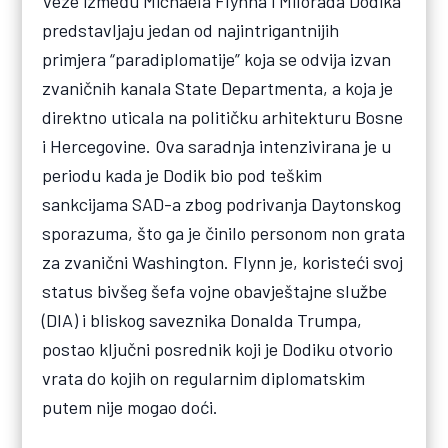
Veze između Michaela Flynna i Milorada Dodika
predstavljaju jedan od najintrigantnijih
primjera “paradiplomatije” koja se odvija izvan
zvaničnih kanala State Departmenta, a koja je
direktno uticala na političku arhitekturu Bosne
i Hercegovine. Ova saradnja intenzivirana je u
periodu kada je Dodik bio pod teškim
sankcijama SAD-a zbog podrivanja Daytonskog
sporazuma, što ga je činilo personom non grata
za zvanični Washington. Flynn je, koristeći svoj
status bivšeg šefa vojne obavještajne službe
(DIA) i bliskog saveznika Donalda Trumpa,
postao ključni posrednik koji je Dodiku otvorio
vrata do kojih on regularnim diplomatskim
putem nije mogao doći.