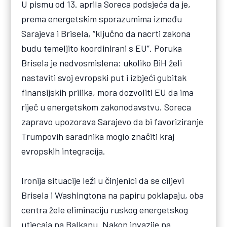
U pismu od 13. aprila Soreca podsjeća da je,
prema energetskim sporazumima između
Sarajeva i Brisela, “ključno da nacrti zakona
budu temeljito koordinirani s EU”. Poruka
Brisela je nedvosmislena: ukoliko BiH želi
nastaviti svoj evropski put i izbjeći gubitak
finansijskih prilika, mora dozvoliti EU da ima
riječ u energetskom zakonodavstvu. Soreca
zapravo upozorava Sarajevo da bi favoriziranje
Trumpovih saradnika moglo značiti kraj
evropskih integracija.
Ironija situacije leži u činjenici da se ciljevi
Brisela i Washingtona na papiru poklapaju, oba
centra žele eliminaciju ruskog energetskog
utjecaja na Balkanu. Nakon invazije na