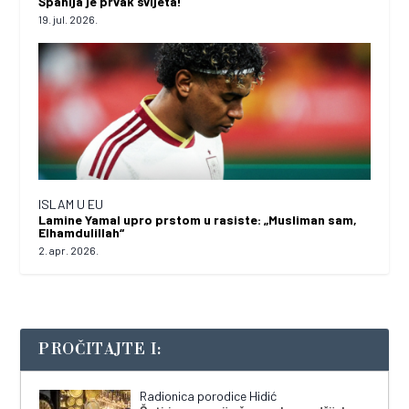
Španija je prvak svijeta!
19. jul. 2026.
ISLAM U EU
Lamine Yamal upro prstom u rasiste: „Musliman sam,
Elhamdulillah“
2. apr. 2026.
PROČITAJTE I:
Radionica porodice Hidić