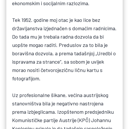
ekonomskim i socijalnim razlozima.
Tek 1952. godine moj otac je kao lice bez
državljanstva izjednačen s domaćim radnicima.
Do tada mu je trebala radna dozvola da bi
uopšte mogao raditi. Preduslov za to bila je
boravišna dozvola, a prema tadašnjoj „Uredbi o
ispravama za strance“, sa sobom je uvijek
morao nositi četvorojezičnu ličnu kartu s
fotografijom.
Uz profesionalne šikane, većina austrijskog
stanovništva bila je negativno nastrojena
prema izbjeglicama. Izopštenom predsjedniku
Komunističke partije Austrije (KPÖ) Johannu
Koplenigu pripalo je da tadašnje raspoloženje