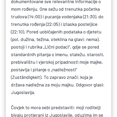
dokumentovane sve relevantne informacije o
mom rođenju. One sežu od trenutka početka
trudova (14:00) i pucanja vodenjaka (21:30), do
trenutka rođenja (22:05) i izlaska posteljice
(22:10). Pored uobičajenih podataka o djetetu
(pol, dužina, težina, oteklina na glavi: nema),
postoji i rubrika „Lični podaci“, gdje se pored
standardnih pitanja o imenu, staležu, starosti,
prebivalištu i vjerskoj pripadnosti moje majke,
postavlja i pitanje o „nadležnosti“
(Zuständigkeit). To zapravo znači: koja je
država nadležna za moju majku. Odgovor glasi:
Jugoslavija.
Čovjek to mora sebi predstaviti: moji roditelji
bivaju protjerani iz Jugoslavije, oduzima im se