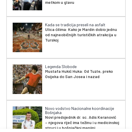
metkom u glavu
Kada se tradicija preseli na asfalt
Ulica ćilima: Kako je Mardin dobio jednu
od najneobičnijih turističkih atrakcija u
Turskoj
Legenda Slobode
Mustafa Hukić Huka: Od Tuzle, preko
Osijeka do San Josea i nazad
Novo vodstvo Nacionalne koordinacije
Bošnjaka
Novi predsjednik dr. sc. Adis Keranović
– njegova riječ ima težinu i u medicinskoj
struci i u bošnjačkoj manjini