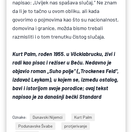
napisao: „Uvijek nas spašava slučaj.“ Ne znam
da li je to tačno u ovom obliku, ali kada
govorimo o pojmovima kao što su nacionalnost,
domovina i granice, možda bismo trebali
razmisliti i o tom trenutku čistog slučaja.
Kurt Palm, rođen 1955. u Vöcklabrucku, živi i
radi kao pisac i režiser u Beču. Nedavno je
objavio roman „Suho polje“ („Trockenes Feld“,
izdavač Leykam), u kojem se, između ostalog,
bavi i istorijom svoje porodice; ovaj tekst
napisao je za današnji bečki Standard
Oznake:
Dunavski Nijemci
Kurt Palm
Podunavske Švabe
protjerivanje