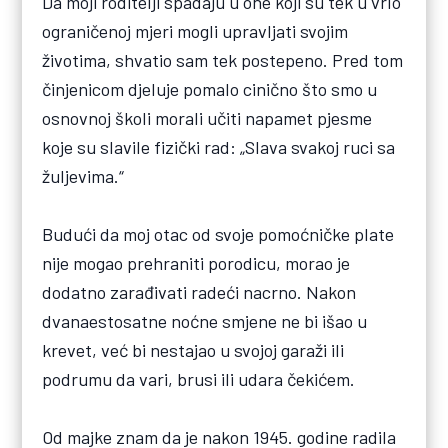
Da moji roditelji spadaju u one koji su tek u vrlo
ograničenoj mjeri mogli upravljati svojim
životima, shvatio sam tek postepeno. Pred tom
činjenicom djeluje pomalo cinično što smo u
osnovnoj školi morali učiti napamet pjesme
koje su slavile fizički rad: „Slava svakoj ruci sa
žuljevima.“
Budući da moj otac od svoje pomoćničke plate
nije mogao prehraniti porodicu, morao je
dodatno zarađivati radeći nacrno. Nakon
dvanaestosatne noćne smjene ne bi išao u
krevet, već bi nestajao u svojoj garaži ili
podrumu da vari, brusi ili udara čekićem.
Od majke znam da je nakon 1945. godine radila