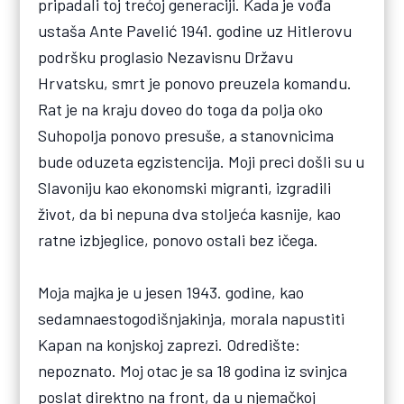
pripadali toj trećoj generaciji. Kada je vođa
ustaša Ante Pavelić 1941. godine uz Hitlerovu
podršku proglasio Nezavisnu Državu
Hrvatsku, smrt je ponovo preuzela komandu.
Rat je na kraju doveo do toga da polja oko
Suhopolja ponovo presuše, a stanovnicima
bude oduzeta egzistencija. Moji preci došli su u
Slavoniju kao ekonomski migranti, izgradili
život, da bi nepuna dva stoljeća kasnije, kao
ratne izbjeglice, ponovo ostali bez ičega.
Moja majka je u jesen 1943. godine, kao
sedamnaestogodišnjakinja, morala napustiti
Kapan na konjskoj zaprezi. Odredište:
nepoznato. Moj otac je sa 18 godina iz svinjca
poslat direktno na front, da u njemačkoj