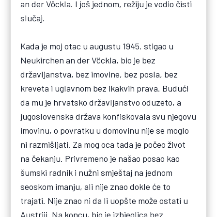
an der Vöckla. I još jednom, režiju je vodio čisti
slučaj.
Kada je moj otac u augustu 1945. stigao u
Neukirchen an der Vöckla, bio je bez
državljanstva, bez imovine, bez posla, bez
kreveta i uglavnom bez ikakvih prava. Budući
da mu je hrvatsko državljanstvo oduzeto, a
jugoslovenska država konfiskovala svu njegovu
imovinu, o povratku u domovinu nije se moglo
ni razmišljati. Za mog oca tada je počeo život
na čekanju. Privremeno je našao posao kao
šumski radnik i nužni smještaj na jednom
seoskom imanju, ali nije znao dokle će to
trajati. Nije znao ni da li uopšte može ostati u
Austriji. Na koncu, bio je izbjeglica bez