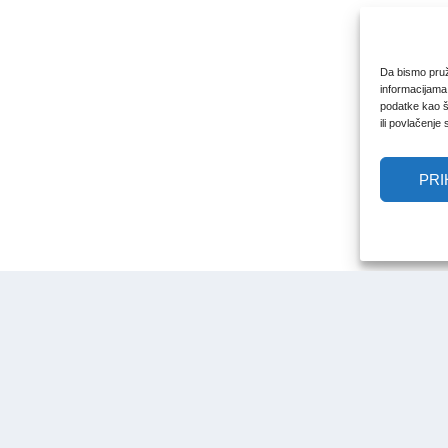
Da bismo pruži
informacijama
podatke kao št
ili povlačenje
PRI