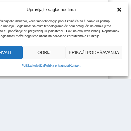
Upravljajte saglasnostima
li najbolje iskustvo, koristimo tehnologije poput kolačića za čuvanje i/ili pristup
 o uređaju. Saglasnost sa ovim tehnologijama će nam omogućiti da obrađujemo
o su ponašanje pri pregledanju ili jedinstveni ID-ovi na ovoj web lokaciji. Nepristanak
 saglasnosti može negativno uticati na određene karakteristike i funkcije.
HVATI
ODBIJ
PRIKAŽI PODEŠAVANJA
Politika kolačića
Politika privatnosti
Kontakt