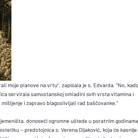
ali moje planove na vrtu”, zapisala je s. Edvarda. “No, kad
rica servirala samostanskoj omladini svih vrsta vitamina i
i mišljenje i zapravo blagoslivljali rad baščovanke.”
 sjemeništa, donoseći ogromne uštede u poratnim godinam
estetiku – predstojnica s. Verena Dijaković, koja će kasnije