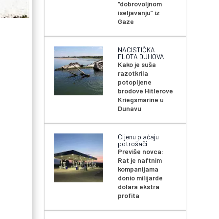
“dobrovoljnom
iseljavanju” iz
Gaze
a
NACISTIČKA
FLOTA DUHOVA
Kako je suša
razotkrila
potopljene
brodove Hitlerove
Kriegsmarine u
Dunavu
Cijenu plaćaju
potrošači
Previše novca:
Rat je naftnim
kompanijama
donio milijarde
dolara ekstra
profita