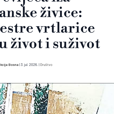
nske živice:
estre vrtlarice
u život i suživot
kcija Bosna
|
3. jul. 2026.
|
Društvo