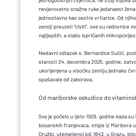
nevjerovatno snažne ruke jedanaest žena 
jednostavno kao sestre vrtlarice. Od njih
zemlji preuzeli “civili”, ove su redovnice 
najljepših, a slabo ispričanih mikropovije
Nedavni odlazak s. Bernardice Sučić, posl
starosti 24. decembra 2025. godine, zatvori
ukorijenjena u visočku zemlju jednako čvr
spašavale od zaborava.
Od mariborske oskudice do vitamins
Sve je počelo u ljeto 1929. godine kada s
bosanskih franjevaca, stigle iz Maribora u
Družbi, utemeljenoj još 1843. u Grazu, bil