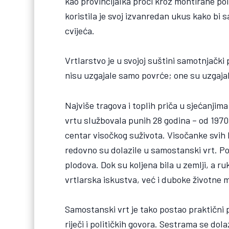
kao provincijalka proći kroz montirane poli
koristila je svoj izvanredan ukus kako bi
cvijeća.
Vrtlarstvo je u svojoj suštini samotnjački
nisu uzgajale samo povrće; one su uzgaj
Najviše tragova i toplih priča u sjećanjima
vrtu službovala punih 28 godina – od 1970.
centar visočkog suživota. Visočanke svih
redovno su dolazile u samostanski vrt. Po
plodova. Dok su koljena bila u zemlji, a 
vrtlarska iskustva, već i duboke životne m
Samostanski vrt je tako postao praktični 
riječi i političkih govora. Sestrama se dola