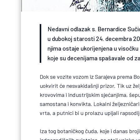
Nedavni odlazak s. Bernardice Sučić
u dubokoj starosti 24. decembra 2025
njima ostaje ukorijenjena u visočku
koje su decenijama spašavale od z
Dok se vozite vozom iz Sarajeva prema B
uokvirit će nesvakidašnji prizor. Tik uz 
krovovima i industrijskim sjećanjima, šep
samostana i konvikta. Lokalni željezničari
vrta, a putnici bi u prolazu upijali rapsod
Iza tog botaničkog čuda, koje i danas bro
jednogodišnjih cvjetnica, ne stoji vojska u