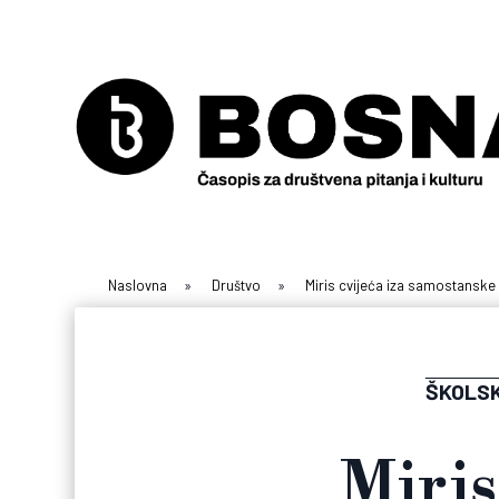
Naslovna
»
Društvo
»
Miris cvijeća iza samostanske ž
ŠKOLS
Miris