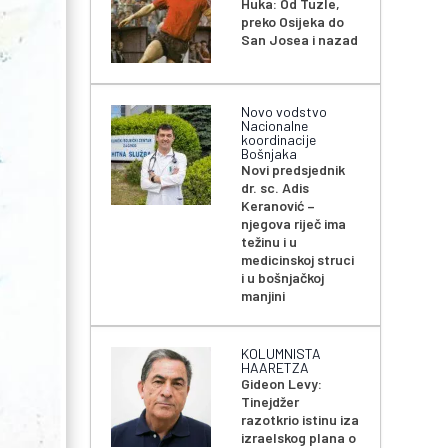
Huka: Od Tuzle,
preko Osijeka do
San Josea i nazad
Novo vodstvo
Nacionalne
koordinacije
Bošnjaka
Novi predsjednik
dr. sc. Adis
Keranović –
njegova riječ ima
težinu i u
medicinskoj struci
i u bošnjačkoj
manjini
KOLUMNISTA
HAARETZA
Gideon Levy:
Tinejdžer
razotkrio istinu iza
izraelskog plana o