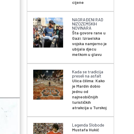
cijene
NAGRAĐENI RAD
NIZOZEMSKIH
NOVINARA
Šta govore rane u
Gazi: Izraelska
vojska namjerno je
ubijala djecu
metkom u glavu
Kada se tradicija
preseli na asfalt
Ulica ćilima: Kako
je Mardin dobio
jednu od
najneobičnijih
turističkih
atrakcija u Turskoj
Legenda Slobode
Mustafa Hukić