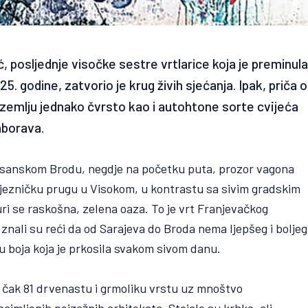
, posljednje visočke sestre vrtlarice koja je preminul
. godine, zatvorio je krug živih sjećanja. Ipak, priča o
 zemlju jednako čvrsto kao i autohtone sorte cvijeća
aborava.
osanskom Brodu, negdje na početku puta, prozor vagona
željezničku prugu u Visokom, u kontrastu sa sivim gradskim
uri se raskošna, zelena oaza. To je vrt Franjevačkog
 znali su reći da od Sarajeva do Broda nema ljepšeg i boljeg
iju boja koja je prkosila svakom sivom danu.
ji čak 81 drvenastu i grmoliku vrstu uz mnoštvo
najmljenih pejzažnih arhitekata. Stojale su krhke, ali