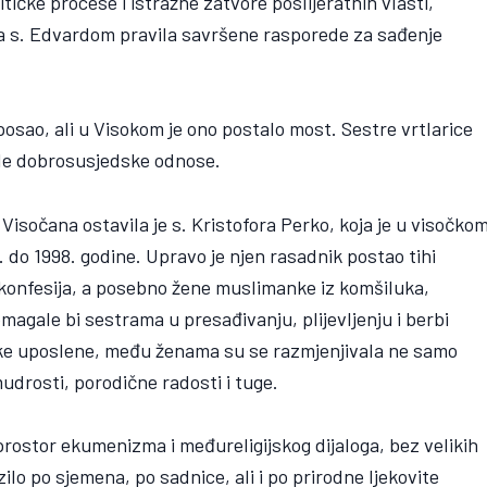
tičke procese i istražne zatvore poslijeratnih vlasti,
 sa s. Edvardom pravila savršene rasporede za sađenje
 posao, ali u Visokom je ono postalo most. Sestre vrtlarice
ale dobrosusjedske odnose.
 Visočana ostavila je s. Kristofora Perko, koja je u visočko
 do 1998. godine. Upravo je njen rasadnik postao tihi
 konfesija, a posebno žene muslimanke iz komšiluka,
magale bi sestrama u presađivanju, plijevljenju i berbi
ruke uposlene, među ženama su se razmjenjivala ne samo
udrosti, porodične radosti i tuge.
prostor ekumenizma i međureligijskog dijaloga, bez velikih
zilo po sjemena, po sadnice, ali i po prirodne ljekovite