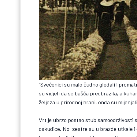
“Svećenici su malo čudno gledali i promatr
su vidjeli da se bašča preobrazila, a kuha
željeza u prirodnoj hrani, onda su mijenjal
Vrt je ubrzo postao stub samoodrživosti
oskudice. No, sestre su u brazde utkale i 