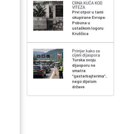
CRNA KUĆA KOD
VITEZA
Prvi otpor u tami
okupirane Evrope:
Pobuna u
ustaškom logoru
Kruščica
Primjer kako se
cijeni dijaspora
Turska svoju
dijasporu ne
smatra
“gastarbajterima”,
nego dijelom
države