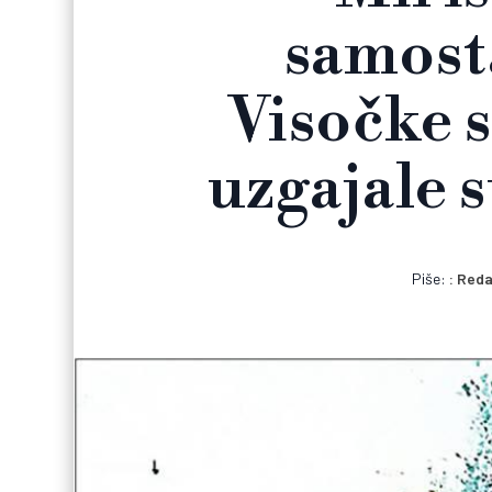
samosta
Visočke s
uzgajale s
Piše:
Reda