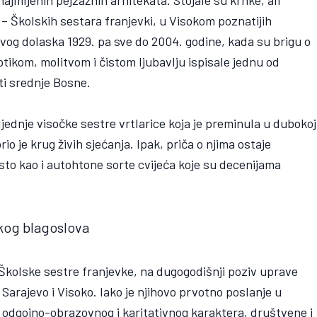
– Školskih sestara franjevki, u Visokom poznatijih
ovog dolaska 1929. pa sve do 2004. godine, kada su brigu o
motikom, molitvom i čistom ljubavlju ispisale jednu od
sti srednje Bosne.
jednje visočke sestre vrtlarice koja je preminula u dubokoj
o je krug živih sjećanja. Ipak, priča o njima ostaje
sto kao i autohtone sorte cvijeća koje su decenijama
kog blagoslova
u Školske sestre franjevke, na dugogodišnji poziv uprave
 Sarajevo i Visoko. Iako je njihovo prvotno poslanje u
o odgojno-obrazovnog i karitativnog karaktera, društvene i