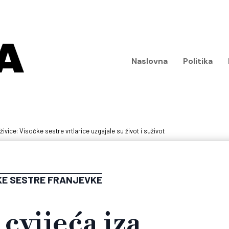
Naslovna
Politika
ivice: Visočke sestre vrtlarice uzgajale su život i suživot
KE SESTRE FRANJEVKE
 cvijeća iza