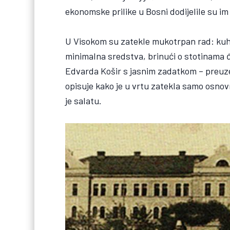
ekonomske prilike u Bosni dodijelile su i
U Visokom su zatekle mukotrpan rad: kuhin
minimalna sredstva, brinući o stotinama đa
Edvarda Košir s jasnim zadatkom – preuze
opisuje kako je u vrtu zatekla samo osnov
je salatu.