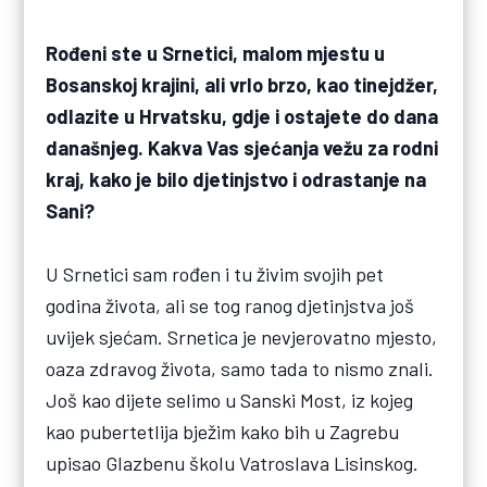
Rođeni ste u Srnetici, malom mjestu u
Bosanskoj krajini, ali vrlo brzo, kao tinejdžer,
odlazite u Hrvatsku, gdje i ostajete do dana
današnjeg. Kakva Vas sjećanja vežu za rodni
kraj, kako je bilo djetinjstvo i odrastanje na
Sani?
U Srnetici sam rođen i tu živim svojih pet
godina života, ali se tog ranog djetinjstva još
uvijek sjećam. Srnetica je nevjerovatno mjesto,
oaza zdravog života, samo tada to nismo znali.
Još kao dijete selimo u Sanski Most, iz kojeg
kao pubertetlija bježim kako bih u Zagrebu
upisao Glazbenu školu Vatroslava Lisinskog.