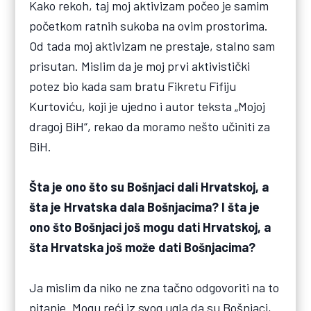
Kako rekoh, taj moj aktivizam počeo je samim
početkom ratnih sukoba na ovim prostorima.
Od tada moj aktivizam ne prestaje, stalno sam
prisutan. Mislim da je moj prvi aktivistički
potez bio kada sam bratu Fikretu Fifiju
Kurtoviću, koji je ujedno i autor teksta „Mojoj
dragoj BiH“, rekao da moramo nešto učiniti za
BiH.
Šta je ono što su Bošnjaci dali Hrvatskoj, a
šta je Hrvatska dala Bošnjacima? I šta je
ono što Bošnjaci još mogu dati Hrvatskoj, a
šta Hrvatska još može dati Bošnjacima?
Ja mislim da niko ne zna tačno odgovoriti na to
pitanje. Mogu reći iz svog ugla da su Bošnjaci,