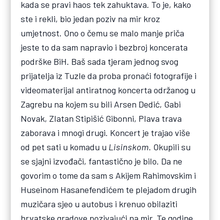
kada se pravi haos tek zahuktava. To je, kako
ste i rekli, bio jedan poziv na mir kroz
umjetnost. Ono o čemu se malo manje priča
jeste to da sam napravio i bezbroj koncerata
podrške BiH. Baš sada tjeram jednog svog
prijatelja iz Tuzle da proba pronaći fotografije i
videomaterijal antiratnog koncerta održanog u
Zagrebu na kojem su bili Arsen Dedić, Gabi
Novak, Zlatan Stipišić Gibonni, Plava trava
zaborava i mnogi drugi. Koncert je trajao više
od pet sati u komadu u
Lisinskom
. Okupili su
se sjajni izvođači, fantastično je bilo. Da ne
govorim o tome da sam s Akijem Rahimovskim i
Huseinom Hasanefendićem te plejadom drugih
muzičara sjeo u autobus i krenuo obilaziti
hrvatske gradove pozivajući na mir. Te godine