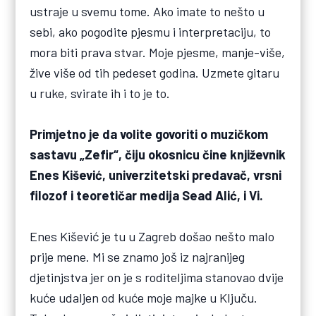
ustraje u svemu tome. Ako imate to nešto u
sebi, ako pogodite pjesmu i interpretaciju, to
mora biti prava stvar. Moje pjesme, manje-više,
žive više od tih pedeset godina. Uzmete gitaru
u ruke, svirate ih i to je to.
Primjetno je da volite govoriti o muzičkom
sastavu „Zefir“, čiju okosnicu čine književnik
Enes Kišević, univerzitetski predavač, vrsni
filozof i teoretičar medija Sead Alić, i Vi.
Enes Kišević je tu u Zagreb došao nešto malo
prije mene. Mi se znamo još iz najranijeg
djetinjstva jer on je s roditeljima stanovao dvije
kuće udaljen od kuće moje majke u Ključu.