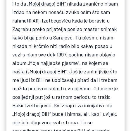
i to da „Mojoj dragoj BiH“ nikada zvanično nisam
izdao na nekom nosaču zvuka osim što sam
rahmetli Aliji Izetbegoviću kada je boravio u
Zagrebu preko prijatelja poslao master snimak
kako bi ga ponio u Sarajevo. Tu pjesmu nisam
nikada ni krčmio niti radio bilo kakav posao u
vezi s njom sve dok 1997. godine nisam objavio
album „Moje najljepše pjesme“, na kojem se
našla i „Mojoj dragoj BiH“. Još je zanimljivije što
me ljudi iz BiH ne uobičavaju pitati da li trebam
možda ponovno snimiti ovu pjesmu. Od mene je
posljednji put još u ratnom periodu to tražio
Bakir Izetbegović. Svi znaju i za inicijativu da
„Mojoj dragoj BiH“ bude i himna, ali, kao i uvijek,
nije bilo dogovora svih strana. Da se
razumijemo, trenutna himna BiH nije uopće