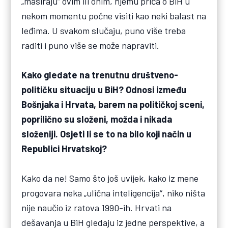
„masiraju“ ovim ili onim, njemu priča o BiH u
nekom momentu počne visiti kao neki balast na
leđima. U svakom slučaju, puno više treba
raditi i puno više se može napraviti.
Kako gledate na trenutnu društveno-
političku situaciju u BiH? Odnosi između
Bošnjaka i Hrvata, barem na političkoj sceni,
poprilično su složeni, možda i nikada
složeniji. Osjeti li se to na bilo koji način u
Republici Hrvatskoj?
Kako da ne! Samo što još uvijek, kako iz mene
progovara neka „ulična inteligencija“, niko ništa
nije naučio iz ratova 1990-ih. Hrvati na
dešavanja u BiH gledaju iz jedne perspektive, a