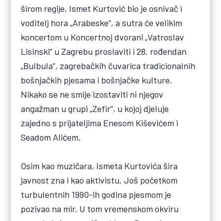
širom regije, Ismet Kurtović bio je osnivač i
voditelj hora „Arabeske“, a sutra će velikim
koncertom u Koncertnoj dvorani „Vatroslav
Lisinski“ u Zagrebu proslaviti i 28. rođendan
„Bulbula“, zagrebačkih čuvarica tradicionalnih
bošnjačkih pjesama i bošnjačke kulture.
Nikako se ne smije izostaviti ni njegov
angažman u grupi „Zefir“, u kojoj djeluje
zajedno s prijateljima Enesom Kiševićem i
Seadom Alićem.
Osim kao muzičara, Ismeta Kurtovića šira
javnost zna i kao aktivistu. Još početkom
turbulentnih 1990-ih godina pjesmom je
pozivao na mir. U tom vremenskom okviru