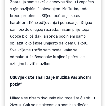
Znate, ja sam završio osnovnu školu i započeo
s gimnazijskim školovanjem. Međutim, tada
kreću problemi… Slijedi puštanje kose,
karakteristično odijevanje i ponašanje. Stigao
sam bio do drugog razreda, nisam prije toga
uopće bio loš đak, ali onda počinjem samo
obilaziti oko škole umjesto da idem u školu.
Sve vrijeme tražio sam model kako se
odmaknuti iz Bosanske krajine i početi se
ozbiljno baviti muzikom.
Oduvijek ste znali da je muzika Vaš životni
poziv?
Nikada se nisam dvoumio oko toga šta ću biti u
životu. Čak se ne sjećam da sam kao dječak