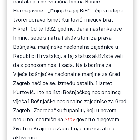
nastala je i nezvanična himna Bosne i
Hercegovine – „Mojoj dragoj BiH“ – čiji su idejni
tvorci upravo Ismet Kurtović i njegov brat
Fikret. Od te 1992. godine, dana nastanka ove
himne, sebe smatra i aktivistom za prava
Bošnjaka, manjinske nacionalne zajednice u
Republici Hrvatskoj, a taj status aktiviste veli
da s ponosom nosi i sada. Na izborima za
Vijeće bošnjačke nacionalne manjine za Grad
Zagreb naći će se, između ostalih, i Ismet
Kurtović, i to na listi Bošnjačkog nacionalnog
vijeća i Bošnjačke nacionalne zajednice za Grad
Zagreb i Zagrebačku županiju, koji u novom
broju bh. sedmičnika
Stav
govori o njegovom
životu u Krajini i u Zagrebu, o muzici, ali i o
aktivizmu.