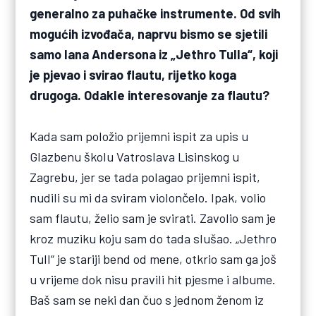
generalno za puhačke instrumente. Od svih
mogućih izvođača, naprvu bismo se sjetili
samo Iana Andersona iz „Jethro Tulla“, koji
je pjevao i svirao flautu, rijetko koga
drugoga. Odakle interesovanje za flautu?
Kada sam položio prijemni ispit za upis u
Glazbenu školu Vatroslava Lisinskog u
Zagrebu, jer se tada polagao prijemni ispit,
nudili su mi da sviram violončelo. Ipak, volio
sam flautu, želio sam je svirati. Zavolio sam je
kroz muziku koju sam do tada slušao. „Jethro
Tull“ je stariji bend od mene, otkrio sam ga još
u vrijeme dok nisu pravili hit pjesme i albume.
Baš sam se neki dan čuo s jednom ženom iz