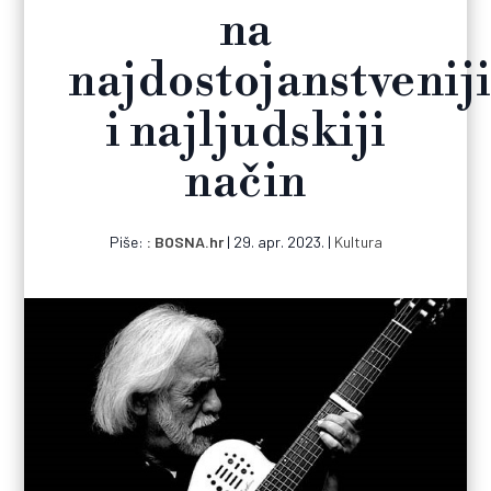
na
najdostojanstvenij
i najljudskiji
način
Piše:
BOSNA.hr
|
29. apr. 2023.
|
Kultura