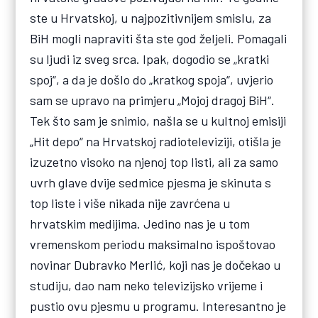
ste u Hrvatskoj, u najpozitivnijem smislu, za
BiH mogli napraviti šta ste god željeli. Pomagali
su ljudi iz sveg srca. Ipak, dogodio se „kratki
spoj“, a da je došlo do „kratkog spoja“, uvjerio
sam se upravo na primjeru „Mojoj dragoj BiH“.
Tek što sam je snimio, našla se u kultnoj emisiji
„Hit depo“ na Hrvatskoj radioteleviziji, otišla je
izuzetno visoko na njenoj top listi, ali za samo
uvrh glave dvije sedmice pjesma je skinuta s
top liste i više nikada nije zavrćena u
hrvatskim medijima. Jedino nas je u tom
vremenskom periodu maksimalno ispoštovao
novinar Dubravko Merlić, koji nas je dočekao u
studiju, dao nam neko televizijsko vrijeme i
pustio ovu pjesmu u programu. Interesantno je