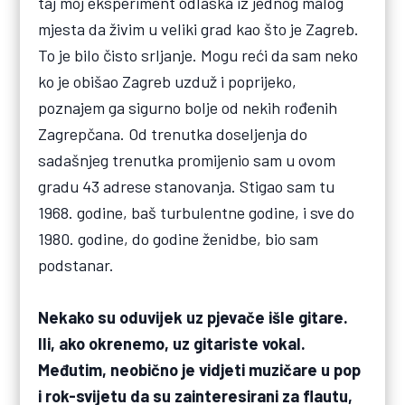
taj moj eksperiment odlaska iz jednog malog
mjesta da živim u veliki grad kao što je Zagreb.
To je bilo čisto srljanje. Mogu reći da sam neko
ko je obišao Zagreb uzduž i poprijeko,
poznajem ga sigurno bolje od nekih rođenih
Zagrepčana. Od trenutka doseljenja do
sadašnjeg trenutka promijenio sam u ovom
gradu 43 adrese stanovanja. Stigao sam tu
1968. godine, baš turbulentne godine, i sve do
1980. godine, do godine ženidbe, bio sam
podstanar.
Nekako su oduvijek uz pjevače išle gitare.
Ili, ako okrenemo, uz gitariste vokal.
Međutim, neobično je vidjeti muzičare u pop
i rok-svijetu da su zainteresirani za flautu,