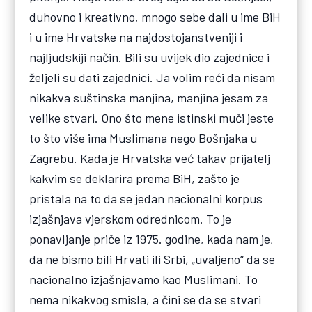
duhovno i kreativno, mnogo sebe dali u ime BiH
i u ime Hrvatske na najdostojanstveniji i
najljudskiji način. Bili su uvijek dio zajednice i
željeli su dati zajednici. Ja volim reći da nisam
nikakva suštinska manjina, manjina jesam za
velike stvari. Ono što mene istinski muči jeste
to što više ima Muslimana nego Bošnjaka u
Zagrebu. Kada je Hrvatska već takav prijatelj
kakvim se deklarira prema BiH, zašto je
pristala na to da se jedan nacionalni korpus
izjašnjava vjerskom odrednicom. To je
ponavljanje priče iz 1975. godine, kada nam je,
da ne bismo bili Hrvati ili Srbi, „uvaljeno“ da se
nacionalno izjašnjavamo kao Muslimani. To
nema nikakvog smisla, a čini se da se stvari