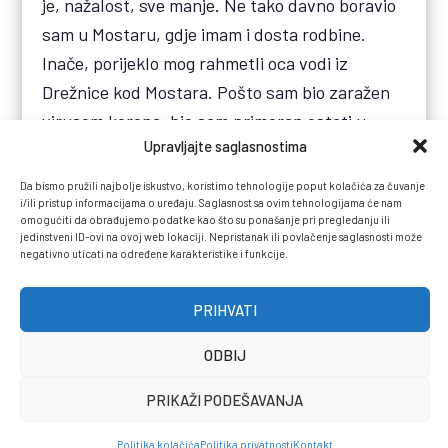
je, nažalost, sve manje. Ne tako davno boravio
sam u Mostaru, gdje imam i dosta rodbine.
Inače, porijeklo mog rahmetli oca vodi iz
Drežnice kod Mostara. Pošto sam bio zaražen
virusom korona, bio sam primoran ostati u
Upravljajte saglasnostima
Mostaru nekoliko dana. Stanje kakvo je tamo
jako me razočaralo. Poražavajuće je kako se ne
Da bismo pružili najbolje iskustvo, koristimo tehnologije poput kolačića za čuvanje
i/ili pristup informacijama o uređaju. Saglasnost sa ovim tehnologijama će nam
može pronaći zajednički jezik. Probleme pravi,
omogućiti da obrađujemo podatke kao što su ponašanje pri pregledanju ili
što sam uvijek govorio i što i dan-danas
jedinstveni ID-ovi na ovoj web lokaciji. Nepristanak ili povlačenje saglasnosti može
negativno uticati na određene karakteristike i funkcije.
govorim, to što je projekt Herceg-Bosne još
uvijek živ. Tu ne vidim ništa dobro. Ideja
PRIHVATI
Herceg-Bosne pravi prave političke probleme i
ona automatski za sobom povlači i pitanje
ODBIJ
vlasništva nad zemljištem, pitanje granica, ali i
PRIKAŽI PODEŠAVANJA
sve drugo što može biti tempirana bomba.
Uprkos svim tim negativnostima, Mostar, pa i
Politika kolačića
Politika privatnosti
Kontakt