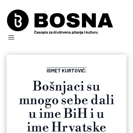
ISMET KURTOVIĆ:
Bošnjaci su
mnogo sebe dali
u ime BiH i u
ime Hrvatske