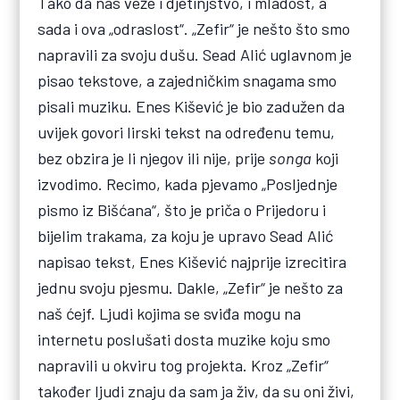
Tako da nas veže i djetinjstvo, i mladost, a
sada i ova „odraslost“. „Zefir“ je nešto što smo
napravili za svoju dušu. Sead Alić uglavnom je
pisao tekstove, a zajedničkim snagama smo
pisali muziku. Enes Kišević je bio zadužen da
uvijek govori lirski tekst na određenu temu,
bez obzira je li njegov ili nije, prije
songa
koji
izvodimo. Recimo, kada pjevamo „Posljednje
pismo iz Bišćana“, što je priča o Prijedoru i
bijelim trakama, za koju je upravo Sead Alić
napisao tekst, Enes Kišević najprije izrecitira
jednu svoju pjesmu. Dakle, „Zefir“ je nešto za
naš ćejf. Ljudi kojima se sviđa mogu na
internetu poslušati dosta muzike koju smo
napravili u okviru tog projekta. Kroz „Zefir“
također ljudi znaju da sam ja živ, da su oni živi,