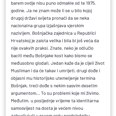
barem ovdje nisu puno odmakle od te 1975.
godine. Ja ne znam može li se u bilo kojoj
drugoj državi svijeta pronaći da se neka
nacionalna grupa izjašnjava vjerskim
nazivljem. Bošnjačka zajednica u Republici
Hrvatskoj je zaista velika i bila bi još veća da
nije ovakvih praksi. Znate, neko je odlučio
baciti među Bošnjake kost kako bismo se
međusobno glodali. Jedan kaže da je cijeli život
Musliman i da će takav i umrijeti, drugi dođe i
objasni mu historijsko utemeljenje termina
Bošnjak, treći dođe s nekim sasvim desetim
argumentom… To su problemi koje mi živimo.
Međutim, u posljednje vrijeme ta identitarna
samosvijest na dosta je većem nivou
zahvaljujući u prvom redu predsjedniku