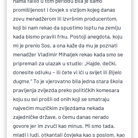
nama falilo u tom periodu bila je samo
promišljenost i čovjek s vizijom kojeg danas
zovu menadžerom ili izvršnim producentom,
koji bi nam rekao da spustimo loptu na zemlju
kada bismo pravili frku. Postoji anegdota, koju
mi je prenio Sos, a ona kaže da mu je poznati
menadžer Vladimir Mihaljek rekao kada smo se
pripremali za ulazak u studio: „Hajde, dečki,
donesite odluku – ili ćete vi ići u svijet ili
Bijelo
dugme.
“ To je vjerovatno bila jedna stara škola
pravljenja zvijezda preko političkih komesara
koju su svi prošli od onih koji se smatraju
najvećim muzičkim zvijezdama nekada
zajedničke države, o čemu danas nerado
govore jer im zvuči kao minus. Mi smo tada,
mladi i ludi, otkantali čovjeka kao s poslom, kao