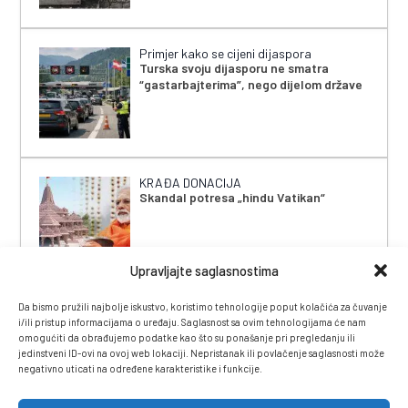
Primjer kako se cijeni dijaspora
Turska svoju dijasporu ne smatra
“gastarbajterima”, nego dijelom države
KRAĐA DONACIJA
Skandal potresa „hindu Vatikan“
Upravljajte saglasnostima
Da bismo pružili najbolje iskustvo, koristimo tehnologije poput kolačića za čuvanje
i/ili pristup informacijama o uređaju. Saglasnost sa ovim tehnologijama će nam
omogućiti da obrađujemo podatke kao što su ponašanje pri pregledanju ili
jedinstveni ID-ovi na ovoj web lokaciji. Nepristanak ili povlačenje saglasnosti može
negativno uticati na određene karakteristike i funkcije.
IMPRESSUM
|
UVJETI KORIŠTENJA
|
POLITIKA