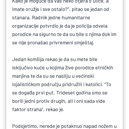
Kako je moguće da vas neko otjera s ulice, a
imate oružje i sve ostalo?”, pitao se jedan od
stanara. Radnik jedne humanitarne
organizacije potvrdio je da je policija odvela
porodice na sigurno te da su bile s njima dok im
se nije pronašao privremeni smještaj.
Jedan komšija rekao je da su mete bile
isključivo kuće u kojima žive porodice etničkih
manjina te da su se nasilju u većinski
lojalističkom području pridružili i katolici. “To
se događa prvi put. Trideset godina smo se
borili jedni protiv drugih, ali i oni sada vide
faktor straha”, rekao je.
Podsjetimo, nerede je potaknuo napad nožem u