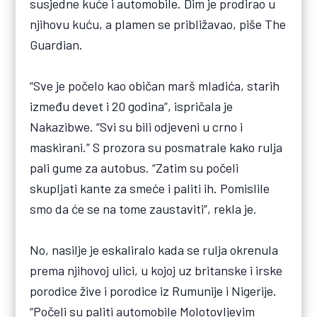
susjedne kuće i automobile. Dim je prodirao u
njihovu kuću, a plamen se približavao, piše The
Guardian.
“Sve je počelo kao običan marš mladića, starih
između devet i 20 godina”, ispričala je
Nakazibwe. “Svi su bili odjeveni u crno i
maskirani.” S prozora su posmatrale kako rulja
pali gume za autobus. “Zatim su počeli
skupljati kante za smeće i paliti ih. Pomislile
smo da će se na tome zaustaviti”, rekla je.
No, nasilje je eskaliralo kada se rulja okrenula
prema njihovoj ulici, u kojoj uz britanske i irske
porodice žive i porodice iz Rumunije i Nigerije.
“Počeli su paliti automobile Molotovljevim