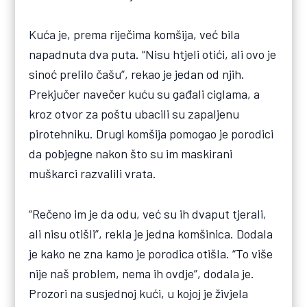
Kuća je, prema riječima komšija, već bila
napadnuta dva puta. “Nisu htjeli otići, ali ovo je
sinoć prelilo čašu”, rekao je jedan od njih.
Prekjučer navečer kuću su gađali ciglama, a
kroz otvor za poštu ubacili su zapaljenu
pirotehniku. Drugi komšija pomogao je porodici
da pobjegne nakon što su im maskirani
muškarci razvalili vrata.
“Rečeno im je da odu, već su ih dvaput tjerali,
ali nisu otišli”, rekla je jedna komšinica. Dodala
je kako ne zna kamo je porodica otišla. “To više
nije naš problem, nema ih ovdje”, dodala je.
Prozori na susjednoj kući, u kojoj je živjela