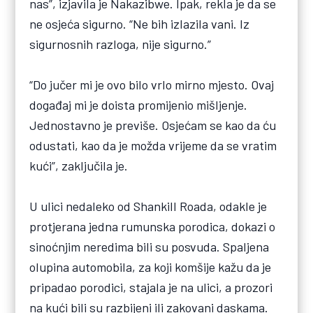
nas”, izjavila je Nakazibwe. Ipak, rekla je da se
ne osjeća sigurno. “Ne bih izlazila vani. Iz
sigurnosnih razloga, nije sigurno.”
“Do jučer mi je ovo bilo vrlo mirno mjesto. Ovaj
događaj mi je doista promijenio mišljenje.
Jednostavno je previše. Osjećam se kao da ću
odustati, kao da je možda vrijeme da se vratim
kući”, zaključila je.
U ulici nedaleko od Shankill Roada, odakle je
protjerana jedna rumunska porodica, dokazi o
sinoćnjim neredima bili su posvuda. Spaljena
olupina automobila, za koji komšije kažu da je
pripadao porodici, stajala je na ulici, a prozori
na kući bili su razbijeni ili zakovani daskama.