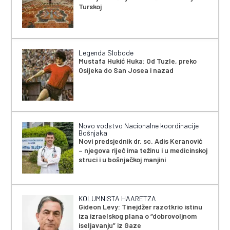
Turskoj
Legenda Slobode
Mustafa Hukić Huka: Od Tuzle, preko
Osijeka do San Josea i nazad
Novo vodstvo Nacionalne koordinacije
Bošnjaka
Novi predsjednik dr. sc. Adis Keranović
– njegova riječ ima težinu i u medicinskoj
struci i u bošnjačkoj manjini
KOLUMNISTA HAARETZA
Gideon Levy: Tinejdžer razotkrio istinu
iza izraelskog plana o “dobrovoljnom
iseljavanju” iz Gaze