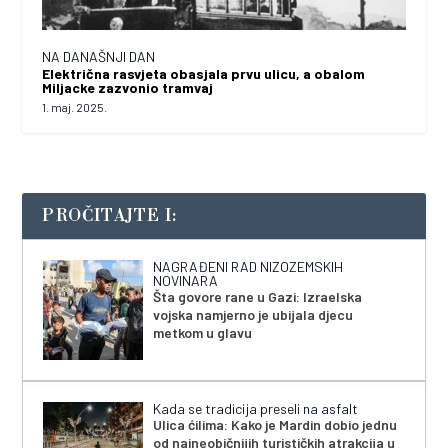
NA DANAŠNJI DAN
Električna rasvjeta obasjala prvu ulicu, a obalom
Miljacke zazvonio tramvaj
1. maj. 2025.
PROČITAJTE I:
NAGRAĐENI RAD NIZOZEMSKIH
NOVINARA
Šta govore rane u Gazi: Izraelska
vojska namjerno je ubijala djecu
metkom u glavu
Kada se tradicija preseli na asfalt
Ulica ćilima: Kako je Mardin dobio jednu
od najneobičnijih turističkih atrakcija u