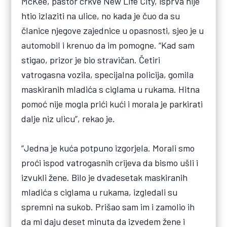
McKee, pastor crkve New Life City, isprva nije
htio izlaziti na ulice, no kada je čuo da su
članice njegove zajednice u opasnosti, sjeo je u
automobil i krenuo da im pomogne. “Kad sam
stigao, prizor je bio stravičan. Četiri
vatrogasna vozila, specijalna policija, gomila
maskiranih mladića s ciglama u rukama. Hitna
pomoć nije mogla prići kući i morala je parkirati
dalje niz ulicu”, rekao je.
“Jedna je kuća potpuno izgorjela. Morali smo
proći ispod vatrogasnih crijeva da bismo ušli i
izvukli žene. Bilo je dvadesetak maskiranih
mladića s ciglama u rukama, izgledali su
spremni na sukob. Prišao sam im i zamolio ih
da mi daju deset minuta da izvedem žene i