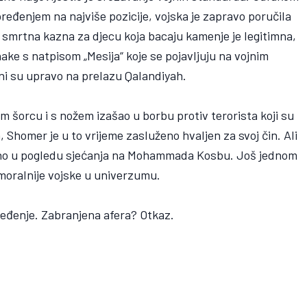
ređenjem na najviše pozicije, vojska je zapravo poručila
– smrtna kazna za djecu koja bacaju kamenje je legitimna,
ake s natpisom „Mesija“ koje se pojavljuju na vojnim
ni su upravo na prelazu Qalandiyah.
om šorcu i s nožem izašao u borbu protiv terorista koji su
Shomer je u to vrijeme zasluženo hvaljen za svoj čin. Ali
ebno u pogledu sjećanja na Mohammada Kosbu. Još jednom
ajmoralnije vojske u univerzumu.
đenje. Zabranjena afera? Otkaz.