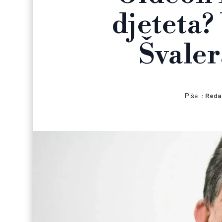
djeteta?
Švaler
Piše:
Reda