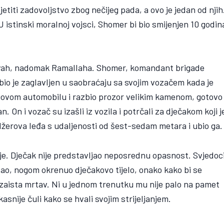
etiti zadovoljstvo zbog nečijeg pada, a ovo je jedan od njih
 istinski moralnoj vojsci, Shomer bi bio smijenjen 10 godin
ndiyah, nadomak Ramallaha. Shomer, komandant brigade
bio je zaglavljen u saobraćaju sa svojim vozačem kada je
egovom automobilu i razbio prozor velikim kamenom, gotovo
. On i vozač su izašli iz vozila i potrčali za dječakom koji j
jdžerova leđa s udaljenosti od šest-sedam metara i ubio ga.
nje. Dječak nije predstavljao neposrednu opasnost. Svjedoc
tišao, nogom okrenuo dječakovo tijelo, onako kako bi se
je zaista mrtav. Ni u jednom trenutku mu nije palo na pamet
nije čuli kako se hvali svojim strijeljanjem.