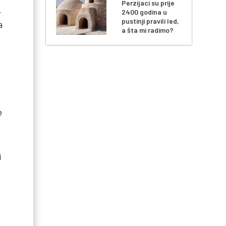
Perzijaci su prije
.
2400 godina u
pustinji pravili led,
a
a šta mi radimo?
e
i