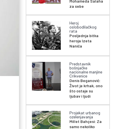
Mohameda Salaha
za sebe
Heroj
oslobodilačkog
rata
Posljednja bitka
heroja Izeta
Nanića
Predstavnik
bošnjačke
nacionalne manjine
Crikvenice
Denis Beganović:
Život je krhak, ono
što ostaje su
ljubav i ljudi
Projekat urbanog
ozelenjavanja
Millet Bahçesi: Za
samo nekoliko