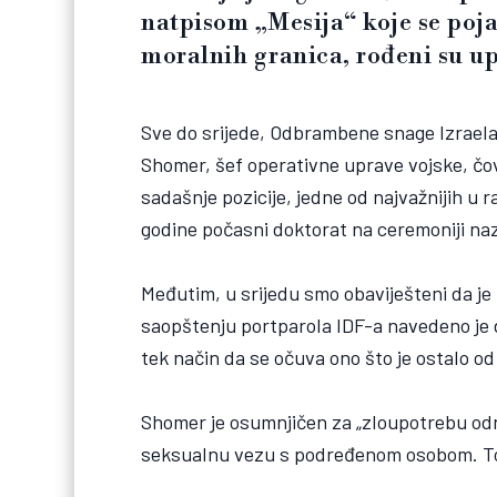
natpisom „Mesija“ koje se poj
moralnih granica, rođeni su u
Sve do srijede, Odbrambene snage Izraela i
Shomer, šef operativne uprave vojske, čov
sadašnje pozicije, jedne od najvažnijih u 
godine počasni doktorat na ceremoniji naz
Međutim, u srijedu smo obaviješteni da je 
saopštenju portparola IDF-a navedeno je d
tek način da se očuva ono što je ostalo od
Shomer je osumnjičen za „zloupotrebu odno
seksualnu vezu s podređenom osobom. To