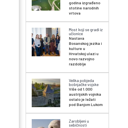
godina izgrađeno
stotine narodnih
vrtova
Most koji se gradi iz
učionice
Nastava
Bosanskog jezika i
kulture u
Hrvatskoj ulazi u
novo razvojno
razdoblje
Velika pobjeda
bošnjačke vojske
Više od 1.000
austrijskih vojnika
ostalo je ležati
pod Banjom Lukom
Zarobljeni u
sebičnosti