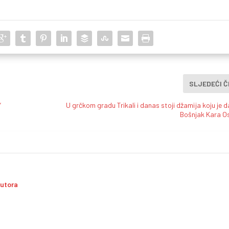
SLJEDEĆI 
“
U grčkom gradu Trikali i danas stoji džamija koju je d
Bošnjak Kara 
autora