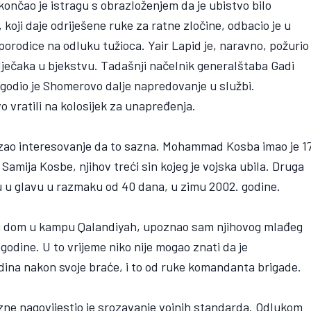
okončao je istragu s obrazloženjem da je ubistvo bilo
koji daje odriješene ruke za ratne zločine, odbacio je u
rodice na odluku tužioca. Yair Lapid je, naravno, požurio
 dječaka u bjekstvu. Tadašnji načelnik generalštaba Gadi
godio je Shomerovo dalje napredovanje u službi.
 vratili na kolosijek za unapređenja.
kazao interesovanje da to sazna. Mohammad Kosba imao je 1
 Samija Kosbe, njihov treći sin kojeg je vojska ubila. Druga
 su u glavu u razmaku od 40 dana, u zimu 2002. godine.
ni dom u kampu Qalandiyah, upoznao sam njihovog mlađeg
godine. U to vrijeme niko nije mogao znati da je
na nakon svoje braće, i to od ruke komandanta brigade.
ne nagovijestio je srozavanje vojnih standarda. Odlukom