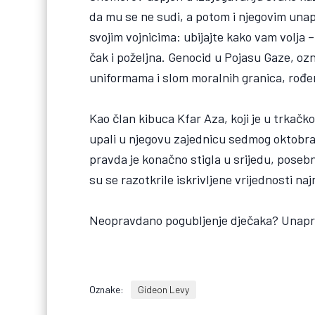
da mu se ne sudi, a potom i njegovim unap
svojim vojnicima: ubijajte kako vam volja 
čak i poželjna. Genocid u Pojasu Gaze, ozn
uniformama i slom moralnih granica, rođe
Kao član kibuca Kfar Aza, koji je u trkačk
upali u njegovu zajednicu sedmog oktobra, 
pravda je konačno stigla u srijedu, pos
su se razotkrile iskrivljene vrijednosti n
Neopravdano pogubljenje dječaka? Unapre
Oznake:
Gideon Levy