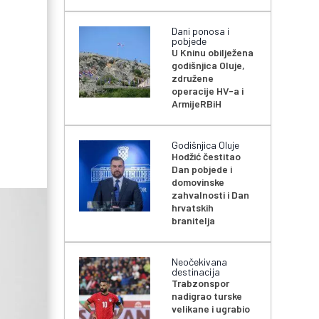
Dani ponosa i
pobjede
U Kninu obilježena
godišnjica Oluje,
združene
operacije HV-a i
ArmijeRBiH
Godišnjica Oluje
Hodžić čestitao
Dan pobjede i
domovinske
zahvalnosti i Dan
hrvatskih
branitelja
Neočekivana
destinacija
Trabzonspor
nadigrao turske
velikane i ugrabio