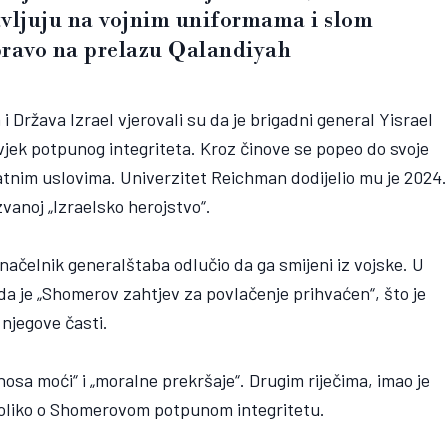
avljuju na vojnim uniformama i slom
pravo na prelazu Qalandiyah
 Država Izrael vjerovali su da je brigadni general Yisrael
jek potpunog integriteta. Kroz činove se popeo do svoje
ratnim uslovima. Univerzitet Reichman dodijelio mu je 2024.
vanoj „Izraelsko herojstvo“.
načelnik generalštaba odlučio da ga smijeni iz vojske. U
a je „Shomerov zahtjev za povlačenje prihvaćen“, što je
 njegove časti.
sa moći“ i „moralne prekršaje“. Drugim riječima, imao je
liko o Shomerovom potpunom integritetu.