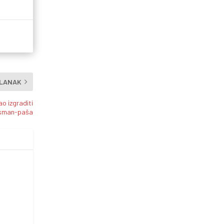
ČLANAK
ao izgraditi
Osman-paša