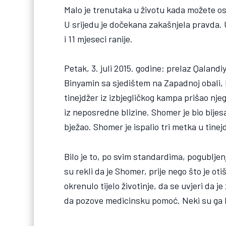
Malo je trenutaka u životu kada možete osj
U srijedu je dočekana zakašnjela pravda. U
i 11 mjeseci ranije.
Petak, 3. juli 2015. godine: prelaz Qala
Binyamin sa sjedištem na Zapadnoj obali, 
tinejdžer iz izbjegličkog kampa prišao nj
iz neposredne blizine. Shomer je bio bijesan
bježao. Shomer je ispalio tri metka u tine
Bilo je to, po svim standardima, pogublje
su rekli da je Shomer, prije nego što je o
okrenulo tijelo životinje, da se uvjeri da 
da pozove medicinsku pomoć. Neki su ga kas