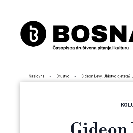
Naslovna
»
Društvo
»
Gideon Levy: Ubistvo djeteta?
KOL
Gideon 