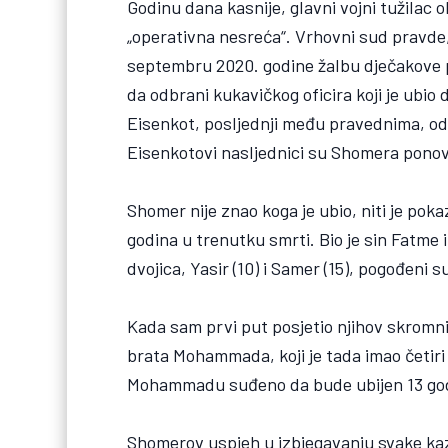
Godinu dana kasnije, glavni vojni tužilac 
„operativna nesreća“. Vrhovni sud pravde, 
septembru 2020. godine žalbu dječakove po
da odbrani kukavičkog oficira koji je ubio
Eisenkot, posljednji među pravednima, od
Eisenkotovi nasljednici su Shomera ponovo
Shomer nije znao koga je ubio, niti je po
godina u trenutku smrti. Bio je sin Fatme i
dvojica, Yasir (10) i Samer (15), pogođeni
Kada sam prvi put posjetio njihov skrom
brata Mohammada, koji je tada imao četiri 
Mohammadu suđeno da bude ubijen 13 godi
Shomerov uspjeh u izbjegavanju svake kaz