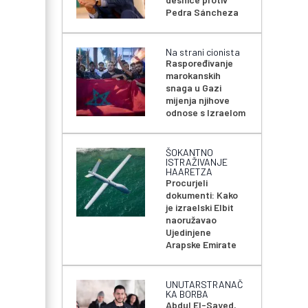
Pedra Sáncheza
Na strani cionista
Raspoređivanje
marokanskih
snaga u Gazi
mijenja njihove
odnose s Izraelom
d
ŠOKANTNO
ISTRAŽIVANJE
HAARETZA
Procurjeli
dokumenti: Kako
je izraelski Elbit
naoružavao
Ujedinjene
Arapske Emirate
UNUTARSTRANAČ
KA BORBA
Abdul El-Sayed,