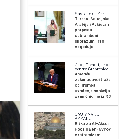
Sastanak u Meki
Turska, Saudijska
Arabija i Pakistan
potpisali
odbrambeni
sporazum, Iran
negoduje
Zbog Memorijalnog
centra Srebrenica
Američki
zakonodavci traže
od Trumpa
uvođenje sankcija
zvaničnicima iz RS
SASTANAK U
AMMANU
Bitka za Al-Aksu:
Hoće li Ben-Gvirov
ekstremizam