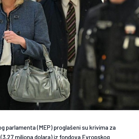
g parlamenta (MEP) proglašeni su krivima za
a (3,27 miliona dolara) iz fondova Evropskog