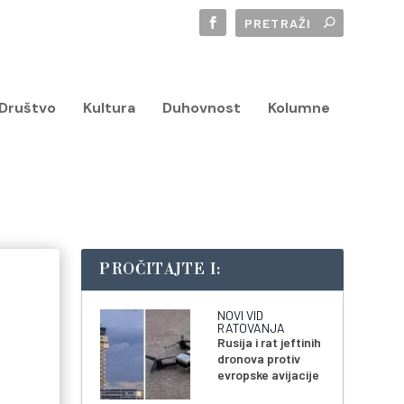
Društvo
Kultura
Duhovnost
Kolumne
PROČITAJTE I:
NOVI VID
RATOVANJA
Rusija i rat jeftinih
dronova protiv
evropske avijacije