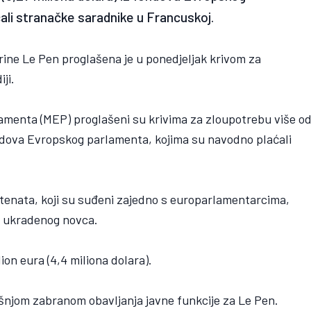
ali stranačke saradnike u Francuskoj.
rine Le Pen proglašena je u ponedjeljak krivom za
ji.
amenta (MEP) proglašeni su krivima za zloupotrebu više o
 fondova Evropskog parlamenta, kojima su navodno plaćali
tenata, koji su suđeni zajedno s europarlamentarcima,
e ukradenog novca.
ion eura (4,4 miliona dolara).
išnjom zabranom obavljanja javne funkcije za Le Pen.