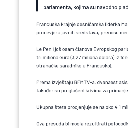
parlamenta, kojima su navodno plać
Francuska krajnje desničarska liderka Ma
pronevjeru javnih sredstava, prenose medi
Le Pen i još osam članova Evropskog parl
tri miliona eura (3,27 miliona dolara) iz
stranačke saradnike u Francuskoj.
Prema izvještaju BFMTV-a, dvanaest asis
također su proglašeni krivima za primanj
Ukupna šteta procjenjuje se na oko 4,1 mil
Ova presuda bi mogla rezultirati petogod