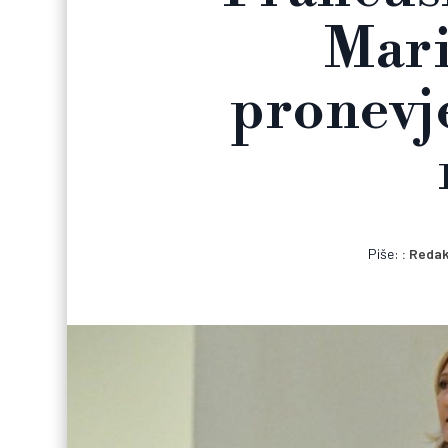
Mari
pronevje
Piše:
Redak