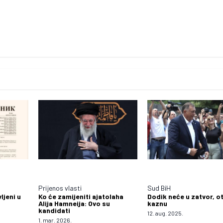
Prijenos vlasti
Sud BiH
ljeni u
Ko će zamijeniti ajatolaha
Dodik neće u zatvor, o
Alija Hamneija: Ovo su
kaznu
kandidati
12. aug. 2025.
1. mar. 2026.