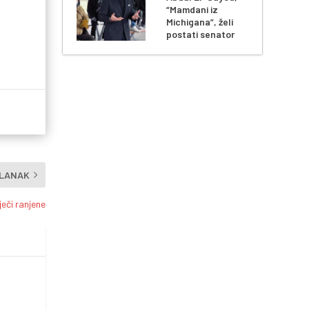
“Mamdani iz
Michigana”, želi
postati senator
ČLANAK
ječi ranjene