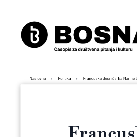
Naslovna
»
Politika
»
Francuska desničarka Marine L
Francus