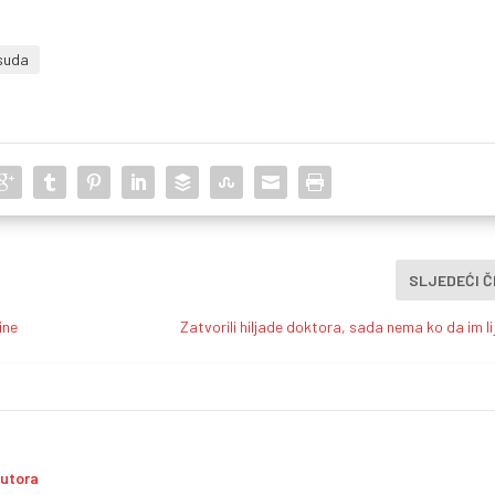
suda
SLJEDEĆI 
ine
Zatvorili hiljade doktora, sada nema ko da im li
autora