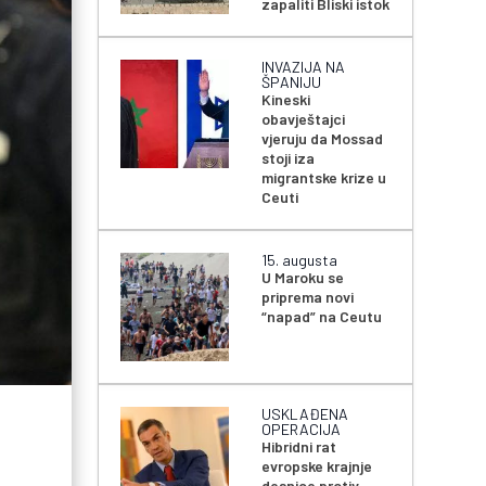
zapaliti Bliski istok
INVAZIJA NA
ŠPANIJU
Kineski
obavještajci
vjeruju da Mossad
stoji iza
migrantske krize u
Ceuti
15. augusta
U Maroku se
priprema novi
“napad” na Ceutu
USKLAĐENA
OPERACIJA
Hibridni rat
evropske krajnje
desnice protiv