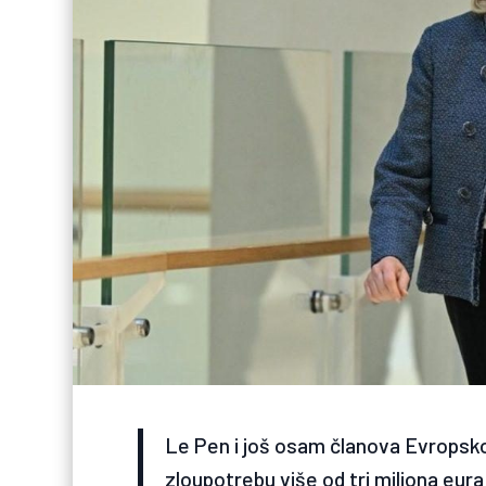
Le Pen i još osam članova Evropsko
zloupotrebu više od tri miliona eur