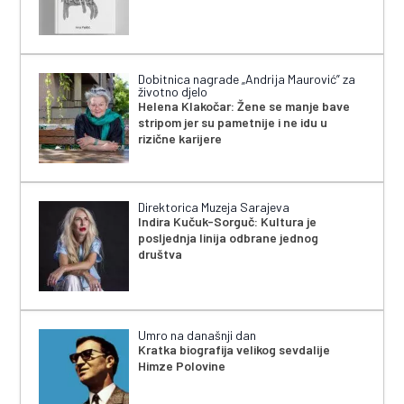
Dobitnica nagrade „Andrija Maurović” za
životno djelo
Helena Klakočar: Žene se manje bave
stripom jer su pametnije i ne idu u
rizične karijere
Direktorica Muzeja Sarajeva
Indira Kučuk-Sorguč: Kultura je
posljednja linija odbrane jednog
društva
Umro na današnji dan
Kratka biografija velikog sevdalije
Himze Polovine