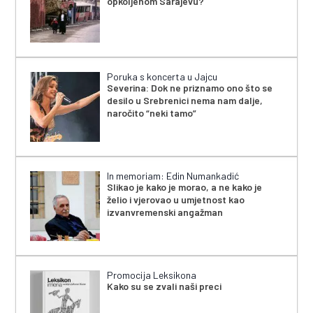
opkoljenom Sarajevu?
Poruka s koncerta u Jajcu
Severina: Dok ne priznamo ono što se
desilo u Srebrenici nema nam dalje,
naročito “neki tamo”
In memoriam: Edin Numankadić
Slikao je kako je morao, a ne kako je
želio i vjerovao u umjetnost kao
izvanvremenski angažman
Promocija Leksikona
Kako su se zvali naši preci