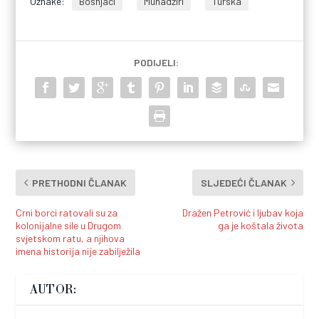
Oznake:
Bošnjaci
Muhadžiri
Turska
PODIJELI:
PRETHODNI ČLANAK
SLJEDEĆI ČLANAK
Crni borci ratovali su za
Dražen Petrović i ljubav koja
kolonijalne sile u Drugom
ga je koštala života
svjetskom ratu, a njihova
imena historija nije zabilježila
AUTOR: