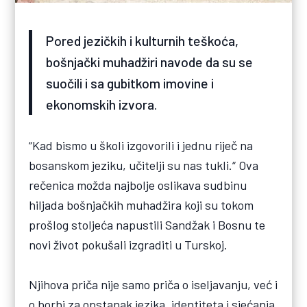
Pored jezičkih i kulturnih teškoća,
bošnjački muhadžiri navode da su se
suočili i sa gubitkom imovine i
ekonomskih izvora.
“Kad bismo u školi izgovorili i jednu riječ na
bosanskom jeziku, učitelji su nas tukli.“ Ova
rečenica možda najbolje oslikava sudbinu
hiljada bošnjačkih muhadžira koji su tokom
prošlog stoljeća napustili Sandžak i Bosnu te
novi život pokušali izgraditi u Turskoj.
Njihova priča nije samo priča o iseljavanju, već i
o borbi za opstanak jezika, identiteta i sjećanja