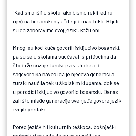
“Kad smo išli u školu, ako bismo rekli jednu
riječ na bosanskom, učitelji bi nas tukli. Htjeli
su da zaboravimo svoj jezik“, kažu oni.
Mnogi su kod kuće govorili isključivo bosanski,
pa su se u školama suočavali s pritiscima da
što brže usvoje turski jezik. Jedan od
sagovornika navodi da je njegova generacija
turski naučila tek u školskim klupama, dok se
u porodici isključivo govorilo bosanski. Danas
žali što mlađe generacije sve rjeđe govore jezik
svojih predaka.
Pored jezičkih i kulturnih teškoća, bošnjački
muhadžiri navode da su se suočili i sa