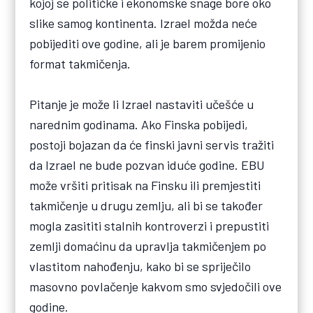
kojoj se političke i ekonomske snage bore oko
slike samog kontinenta. Izrael možda neće
pobijediti ove godine, ali je barem promijenio
format takmičenja.
Pitanje je može li Izrael nastaviti učešće u
narednim godinama. Ako Finska pobijedi,
postoji bojazan da će finski javni servis tražiti
da Izrael ne bude pozvan iduće godine. EBU
može vršiti pritisak na Finsku ili premjestiti
takmičenje u drugu zemlju, ali bi se također
mogla zasititi stalnih kontroverzi i prepustiti
zemlji domaćinu da upravlja takmičenjem po
vlastitom nahođenju, kako bi se spriječilo
masovno povlačenje kakvom smo svjedočili ove
godine.