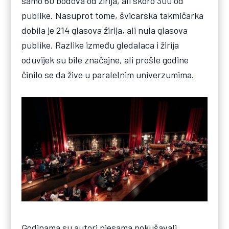
samo 60 bodova od žirija, ali skoro 300 od
publike. Nasuprot tome, švicarska takmičarka
dobila je 214 glasova žirija, ali nula glasova
publike. Razlike između gledalaca i žirija
oduvijek su bile značajne, ali prošle godine
činilo se da žive u paralelnim univerzumima.
Godinama su autori pjesama pokušavali