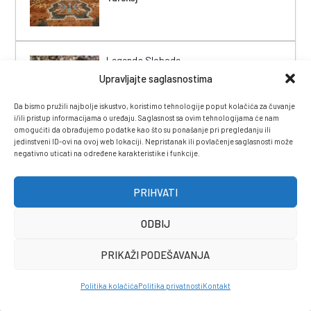
Legenda Slobode
Mustafa Hukić Huka: Od Tuzle, preko
Upravljajte saglasnostima
Osijeka do San Josea i nazad
Da bismo pružili najbolje iskustvo, koristimo tehnologije poput kolačića za čuvanje
i/ili pristup informacijama o uređaju. Saglasnost sa ovim tehnologijama će nam
omogućiti da obrađujemo podatke kao što su ponašanje pri pregledanju ili
jedinstveni ID-ovi na ovoj web lokaciji. Nepristanak ili povlačenje saglasnosti može
negativno uticati na određene karakteristike i funkcije.
Novo vodstvo Nacionalne koordinacije
Bošnjaka
Novi predsjednik dr. sc. Adis Keranović
PRIHVATI
– njegova riječ ima težinu i u medicinskoj
struci i u bošnjačkoj manjini
ODBIJ
PRIKAŽI PODEŠAVANJA
KOLUMNISTA HAARETZA
Gideon Levy: Tinejdžer razotkrio istinu
iza izraelskog plana o “dobrovoljnom
Politika kolačića
Politika privatnosti
Kontakt
iseljavanju” iz Gaze