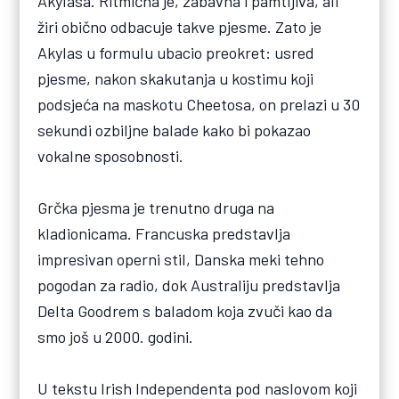
Akylasa. Ritmična je, zabavna i pamtljiva, ali
žiri obično odbacuje takve pjesme. Zato je
Akylas u formulu ubacio preokret: usred
pjesme, nakon skakutanja u kostimu koji
podsjeća na maskotu Cheetosa, on prelazi u 30
sekundi ozbiljne balade kako bi pokazao
vokalne sposobnosti.
Grčka pjesma je trenutno druga na
kladionicama. Francuska predstavlja
impresivan operni stil, Danska meki tehno
pogodan za radio, dok Australiju predstavlja
Delta Goodrem s baladom koja zvuči kao da
smo još u 2000. godini.
U tekstu Irish Independenta pod naslovom koji