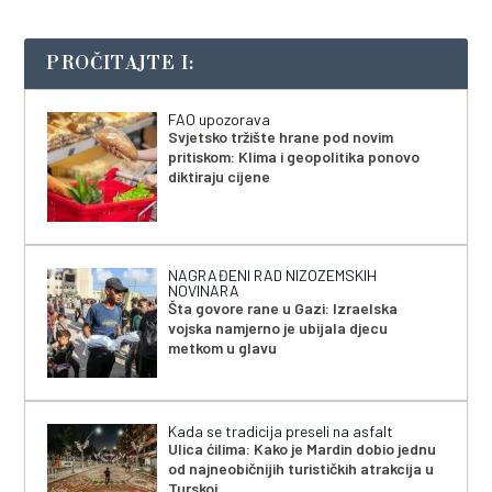
PROČITAJTE I:
FAO upozorava
Svjetsko tržište hrane pod novim
pritiskom: Klima i geopolitika ponovo
diktiraju cijene
NAGRAĐENI RAD NIZOZEMSKIH
NOVINARA
Šta govore rane u Gazi: Izraelska
vojska namjerno je ubijala djecu
metkom u glavu
Kada se tradicija preseli na asfalt
Ulica ćilima: Kako je Mardin dobio jednu
od najneobičnijih turističkih atrakcija u
Turskoj