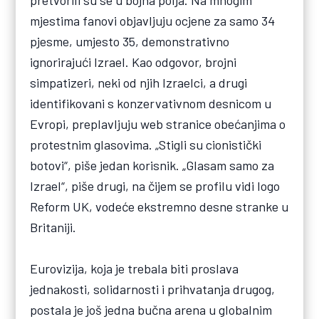
pretvorili su se u bojna polja. Na mnogim
mjestima fanovi objavljuju ocjene za samo 34
pjesme, umjesto 35, demonstrativno
ignorirajući Izrael. Kao odgovor, brojni
simpatizeri, neki od njih Izraelci, a drugi
identifikovani s konzervativnom desnicom u
Evropi, preplavljuju web stranice obećanjima o
protestnim glasovima. „Stigli su cionistički
botovi“, piše jedan korisnik. „Glasam samo za
Izrael“, piše drugi, na čijem se profilu vidi logo
Reform UK, vodeće ekstremno desne stranke u
Britaniji.
Eurovizija, koja je trebala biti proslava
jednakosti, solidarnosti i prihvatanja drugog,
postala je još jedna bučna arena u globalnim