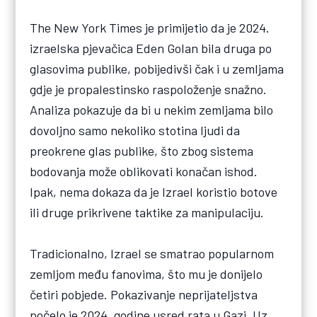
The New York Times je primijetio da je 2024.
izraelska pjevačica Eden Golan bila druga po
glasovima publike, pobijedivši čak i u zemljama
gdje je propalestinsko raspoloženje snažno.
Analiza pokazuje da bi u nekim zemljama bilo
dovoljno samo nekoliko stotina ljudi da
preokrene glas publike, što zbog sistema
bodovanja može oblikovati konačan ishod.
Ipak, nema dokaza da je Izrael koristio botove
ili druge prikrivene taktike za manipulaciju.
Tradicionalno, Izrael se smatrao popularnom
zemljom među fanovima, što mu je donijelo
četiri pobjede. Pokazivanje neprijateljstva
počelo je 2024. godine usred rata u Gazi. Uz