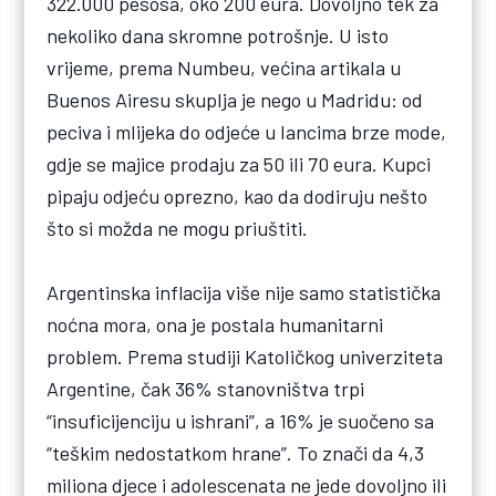
322.000 pesosa, oko 200 eura. Dovoljno tek za
nekoliko dana skromne potrošnje. U isto
vrijeme, prema Numbeu, većina artikala u
Buenos Airesu skuplja je nego u Madridu: od
peciva i mlijeka do odjeće u lancima brze mode,
gdje se majice prodaju za 50 ili 70 eura. Kupci
pipaju odjeću oprezno, kao da dodiruju nešto
što si možda ne mogu priuštiti.
Argentinska inflacija više nije samo statistička
noćna mora, ona je postala humanitarni
problem. Prema studiji Katoličkog univerziteta
Argentine, čak 36% stanovništva trpi
“insuficijenciju u ishrani”, a 16% je suočeno sa
“teškim nedostatkom hrane”. To znači da 4,3
miliona djece i adolescenata ne jede dovoljno ili