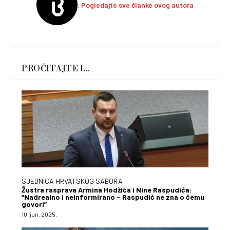
Pogledajte sve članke ovog autora
PROČITAJTE I...
SJEDNICA HRVATSKOG SABORA
Žustra rasprava Armina Hodžića i Nine Raspudića:
“Nadrealno i neinformirano – Raspudić ne zna o čemu
govori”
10. jun. 2025.