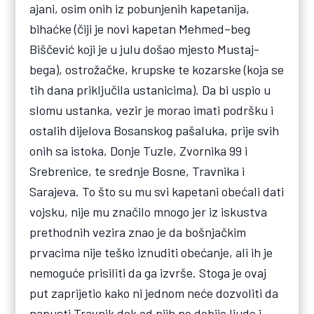
ajani, osim onih iz pobunjenih kapetanija,
bihaćke (čiji je novi kapetan Mehmed–beg
Biščević koji je u julu došao mjesto Mustaj-
bega), ostrožačke, krupske te kozarske (koja se
tih dana priključila ustanicima). Da bi uspio u
slomu ustanka, vezir je morao imati podršku i
ostalih dijelova Bosanskog pašaluka, prije svih
onih sa istoka, Donje Tuzle, Zvornika 99 i
Srebrenice, te srednje Bosne, Travnika i
Sarajeva. To što su mu svi kapetani obećali dati
vojsku, nije mu značilo mnogo jer iz iskustva
prethodnih vezira znao je da bošnjačkim
prvacima nije teško iznuditi obećanje, ali ih je
nemoguće prisiliti da ga izvrše. Stoga je ovaj
put zaprijetio kako ni jednom neće dozvoliti da
napusti Travnik dok od njih ne dobije ljude i