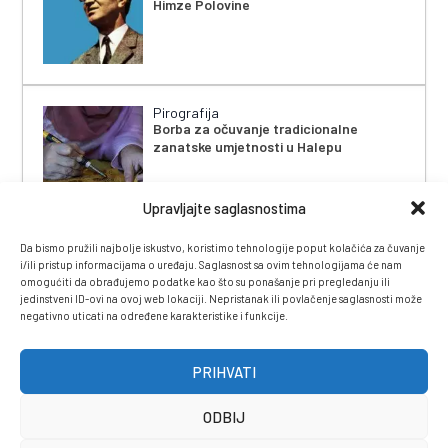
Himze Polovine
Pirografija
Borba za očuvanje tradicionalne
zanatske umjetnosti u Halepu
Upravljajte saglasnostima
Da bismo pružili najbolje iskustvo, koristimo tehnologije poput kolačića za čuvanje
i/ili pristup informacijama o uređaju. Saglasnost sa ovim tehnologijama će nam
omogućiti da obrađujemo podatke kao što su ponašanje pri pregledanju ili
jedinstveni ID-ovi na ovoj web lokaciji. Nepristanak ili povlačenje saglasnosti može
negativno uticati na određene karakteristike i funkcije.
IMPRESSUM
|
UVJETI KORIŠTENJA
|
POLITIKA
PRIVATNOSTI
|
KONTAKT
|
ČASOPIS
PRIHVATI
ODBIJ