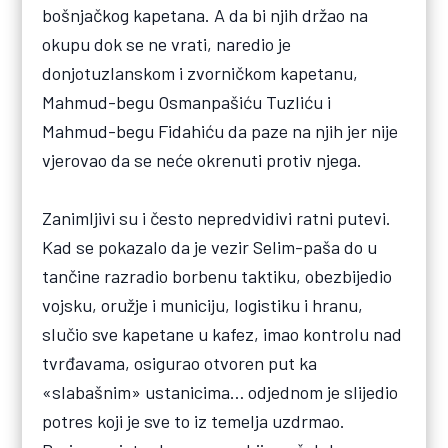
bošnjačkog kapetana. A da bi njih držao na
okupu dok se ne vrati, naredio je
donjotuzlanskom i zvorničkom kapetanu,
Mahmud-begu Osmanpašiću Tuzliću i
Mahmud-begu Fidahiću da paze na njih jer nije
vjerovao da se neće okrenuti protiv njega.
Zanimljivi su i često nepredvidivi ratni putevi.
Kad se pokazalo da je vezir Selim-paša do u
tančine razradio borbenu taktiku, obezbijedio
vojsku, oružje i municiju, logistiku i hranu,
slučio sve kapetane u kafez, imao kontrolu nad
tvrđavama, osigurao otvoren put ka
«slabašnim» ustanicima… odjednom je slijedio
potres koji je sve to iz temelja uzdrmao.