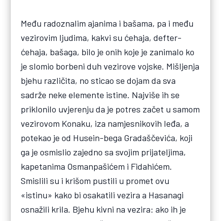
Među radoznalim ajanima i bašama, pa i među
vezirovim ljudima, kakvi su ćehaja, defter-
ćehaja, bašaga, bilo je onih koje je zanimalo ko
je slomio borbeni duh vezirove vojske. Mišljenja
bjehu različita, no sticao se dojam da sva
sadrže neke elemente istine. Najviše ih se
priklonilo uvjerenju da je potres začet u samom
vezirovom Konaku, iza namjesnikovih leđa, a
potekao je od Husein-bega Gradaščevića, koji
ga je osmislio zajedno sa svojim prijateljima,
kapetanima Osmanpašićem i Fidahićem.
Smislili su i krišom pustili u promet ovu
«istinu» kako bi osakatili vezira a Hasanagi
osnažili krila. Bjehu kivni na vezira: ako ih je