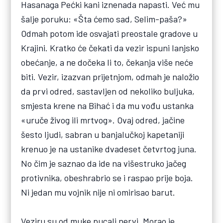
Hasanaga Pećki kani iznenada napasti. Već mu
šalje poruku: «Šta ćemo sad, Selim-paša?»
Odmah potom ide osvajati preostale gradove u
Krajini. Kratko će čekati da vezir ispuni lanjsko
obećanje, a ne dočeka li to, čekanja više neće
biti. Vezir, izazvan prijetnjom, odmah je naložio
da prvi odred, sastavljen od nekoliko buljuka,
smjesta krene na Bihać i da mu vođu ustanka
«uruče živog ili mrtvog». Ovaj odred, jačine
šesto ljudi, sabran u banjalučkoj kapetaniji
krenuo je na ustanike dvadeset četvrtog juna.
No čim je saznao da ide na višestruko jačeg
protivnika, obeshrabrio se i raspao prije boja.
Ni jedan mu vojnik nije ni omirisao barut.
Veziru su od muke pucali nervi. Morao je