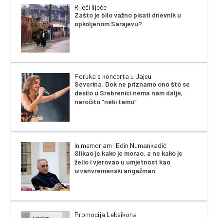
Riječi liječe
Zašto je bilo važno pisati dnevnik u
opkoljenom Sarajevu?
Poruka s koncerta u Jajcu
Severina: Dok ne priznamo ono što se
desilo u Srebrenici nema nam dalje,
naročito “neki tamo”
In memoriam: Edin Numankadić
Slikao je kako je morao, a ne kako je
želio i vjerovao u umjetnost kao
izvanvremenski angažman
Promocija Leksikona