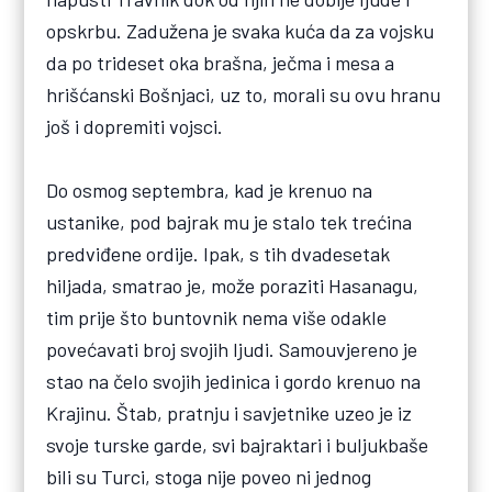
opskrbu. Zadužena je svaka kuća da za vojsku
da po trideset oka brašna, ječma i mesa a
hrišćanski Bošnjaci, uz to, morali su ovu hranu
još i dopremiti vojsci.
Do osmog septembra, kad je krenuo na
ustanike, pod bajrak mu je stalo tek trećina
predviđene ordije. Ipak, s tih dvadesetak
hiljada, smatrao je, može poraziti Hasanagu,
tim prije što buntovnik nema više odakle
povećavati broj svojih ljudi. Samouvjereno je
stao na čelo svojih jedinica i gordo krenuo na
Krajinu. Štab, pratnju i savjetnike uzeo je iz
svoje turske garde, svi bajraktari i buljukbaše
bili su Turci, stoga nije poveo ni jednog