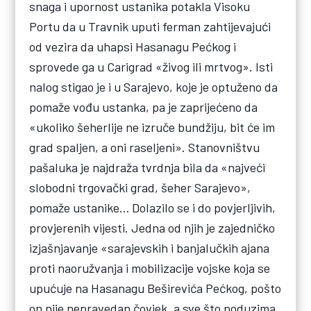
snaga i upornost ustanika potakla Visoku
Portu da u Travnik uputi ferman zahtijevajući
od vezira da uhapsi Hasanagu Pećkog i
sprovede ga u Carigrad «živog ili mrtvog». Isti
nalog stigao je i u Sarajevo, koje je optuženo da
pomaže vođu ustanka, pa je zaprijećeno da
«ukoliko šeherlije ne izruče bundžiju, bit će im
grad spaljen, a oni raseljeni». Stanovništvu
pašaluka je najdraža tvrdnja bila da «najveći
slobodni trgovački grad, šeher Sarajevo»,
pomaže ustanike… Dolazilo se i do povjerljivih,
provjerenih vijesti. Jedna od njih je zajedničko
izjašnjavanje «sarajevskih i banjalučkih ajana
proti naoružvanja i mobilizacije vojske koja se
upućuje na Hasanagu Beširevića Pećkog, pošto
on nije nepravedan čovjek, a sve što poduzima,