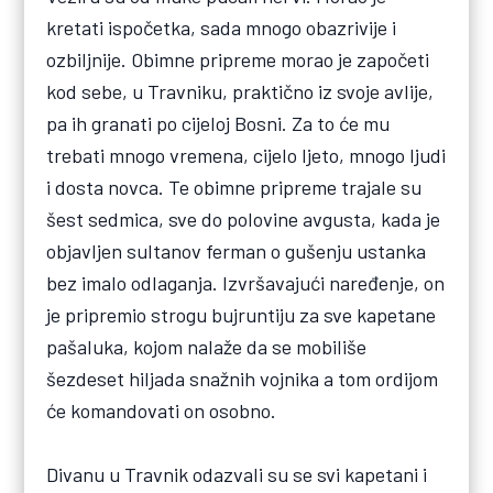
kretati ispočetka, sada mnogo obazrivije i
ozbiljnije. Obimne pripreme morao je započeti
kod sebe, u Travniku, praktično iz svoje avlije,
pa ih granati po cijeloj Bosni. Za to će mu
trebati mnogo vremena, cijelo ljeto, mnogo ljudi
i dosta novca. Te obimne pripreme trajale su
šest sedmica, sve do polovine avgusta, kada je
objavljen sultanov ferman o gušenju ustanka
bez imalo odlaganja. Izvršavajući naređenje, on
je pripremio strogu bujruntiju za sve kapetane
pašaluka, kojom nalaže da se mobiliše
šezdeset hiljada snažnih vojnika a tom ordijom
će komandovati on osobno.
Divanu u Travnik odazvali su se svi kapetani i