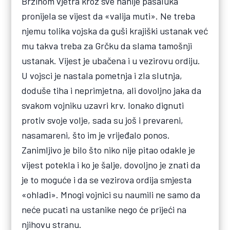
Brzinom vjetra kroz sve nahije pašaluka
pronijela se vijest da «valija muti». Ne treba
njemu tolika vojska da guši krajiški ustanak već
mu takva treba za Grčku da slama tamošnji
ustanak. Vijest je ubačena i u vezirovu ordiju.
U vojsci je nastala pometnja i zla slutnja,
doduše tiha i neprimjetna, ali dovoljno jaka da
svakom vojniku uzavri krv. Ionako dignuti
protiv svoje volje, sada su još i prevareni,
nasamareni, što im je vrijeđalo ponos.
Zanimljivo je bilo što niko nije pitao odakle je
vijest potekla i ko je šalje, dovoljno je znati da
je to moguće i da se vezirova ordija smjesta
«ohladi». Mnogi vojnici su naumili ne samo da
neće pucati na ustanike nego će prijeći na
njihovu stranu.