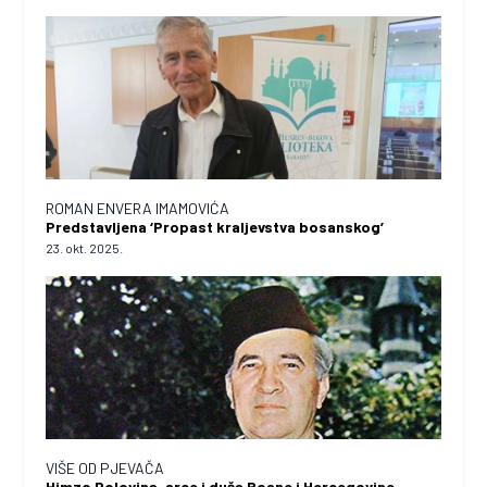
ROMAN ENVERA IMAMOVIĆA
Predstavljena ‘Propast kraljevstva bosanskog’
23. okt. 2025.
VIŠE OD PJEVAČA
Himzo Polovina, srce i duša Bosne i Hercegovine