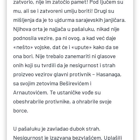
zatvorio, nije im zatočio pamet! Pod ljučem su
mu, ali se i zatvoreni umiju boriti! Drugi su
mišljenja da je to ujdurma sarajevskih janjičara.
Njihova orta je najjača u pašaluku, nikad nije
podnosila vezire, pa ni ovog, a kad već daje
«nešto» vojske, dat će i «upute» kako da se
ona bori. Nije trebalo zanemariti ni glasove
onih koji su tvrdili da je nesigurnost i strah
proizveo vezirov glavni protivnik – Hasanaga,
sa svojim zetovima Beširevićem i
Arnautovićem. Te ustaničke vođe su
obeshrabrile protivnike, a ohrabrile svoje
borce.
U pašaluku je zavladao dubok strah.
Nesigurnost je izazvana bezvlašćem. Uplašili