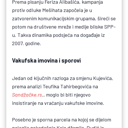
Prema pisanju Feriza Alibašića, kampanja
protiv odluke Mešihata započela je u
zatvorenim komunikacijskim grupama, šireći se
potom na društvene mreže i medije bliske SPP-
u. Takva dinamika podsjeća na događaje iz
2007. godine.
Vakufska imovina i sporovi
Jedan od ključnih razloga za smjenu Kujevića,
prema analizi Teufika Tahirbegovića na
Sandžačke.rs
., moglo bi biti njegovo
insistiranje na vraćanju vakufske imovine.
Posebno je sporna parcela na kojoj se dijelom
nalazila nekadašnja Kolo džamija. Dudić je