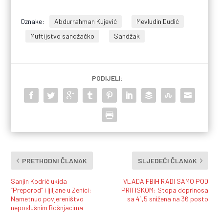
Oznake:
Abdurrahman Kujević
Mevludin Dudić
Muftijstvo sandžačko
Sandžak
PODIJELI:
PRETHODNI ČLANAK
SLJEDEĆI ČLANAK
Sanjin Kodrić ukida
VLADA FBiH RADI SAMO POD
“Preporod” i ljiljane u Zenici:
PRITISKOM: Stopa doprinosa
Nametnuo povjereništvo
sa 41,5 snižena na 36 posto
neposlušnim Bošnjacima