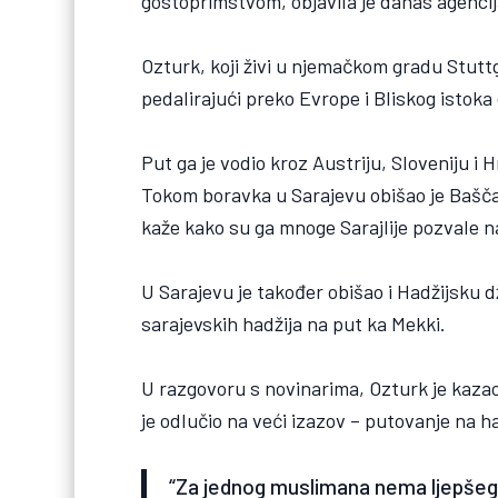
gostoprimstvom, objavila je danas agenci
Ozturk, koji živi u njemačkom gradu Stuttg
pedalirajući preko Evrope i Bliskog istoka
Put ga je vodio kroz Austriju, Sloveniju i
Tokom boravka u Sarajevu obišao je Bašča
kaže kako su ga mnoge Sarajlije pozvale n
U Sarajevu je također obišao i Hadžijsku 
sarajevskih hadžija na put ka Mekki.
U razgovoru s novinarima, Ozturk je kazao
je odlučio na veći izazov – putovanje na h
“Za jednog muslimana nema ljepšeg 