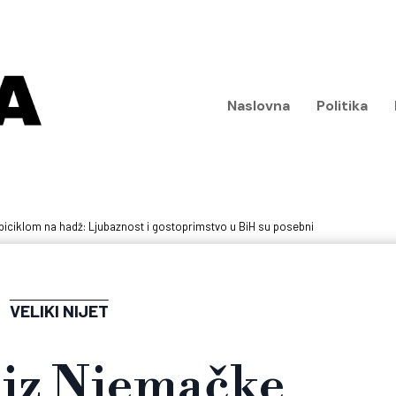
Naslovna
Politika
biciklom na hadž: Ljubaznost i gostoprimstvo u BiH su posebni
VELIKI NIJET
 iz Njemačke