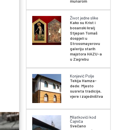
munarom
Život jedne slike
Kako su Krist i
bosanski kralj
Stjepan Tomaš
dospjeli u
Strossmayerovu
galeriju starih
majstora HAZU-a
u Zagrebu
Konjević Polje
Tekija Hamza-
dede: Mjesto
susreta tradicije,
vjere i zajedništva
Milatkovići kod
Čajniča
Svečano