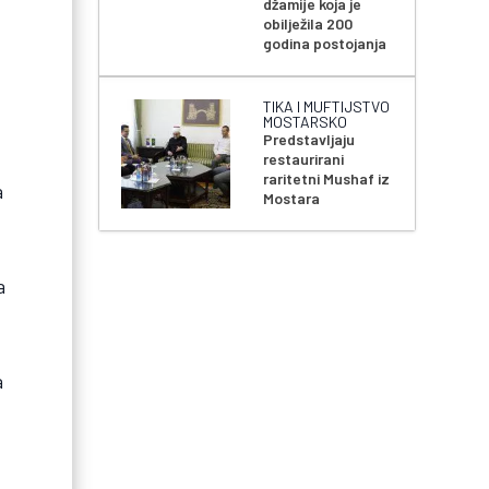
džamije koja je
obilježila 200
godina postojanja
TIKA I MUFTIJSTVO
MOSTARSKO
Predstavljaju
restaurirani
raritetni Mushaf iz
a
Mostara
a
a