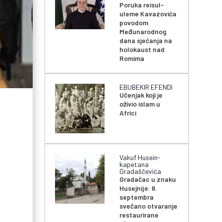
Poruka reisul-
uleme Kavazovića
povodom
Međunarodnog
dana sjećanja na
holokaust nad
Romima
EBUBEKIR EFENDI
Učenjak koji je
oživio islam u
Africi
Vakuf Husein-
kapetana
Gradaščevića
Gradačac u znaku
Husejnije: 6.
septembra
svečano otvaranje
restaurirane