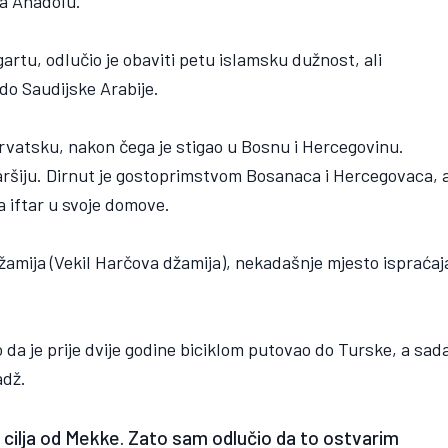
ja Anadolu.
artu, odlučio je obaviti petu islamsku dužnost, ali
 do Saudijske Arabije.
 Hrvatsku, nakon čega je stigao u Bosnu i Hercegovinu.
ršiju. Dirnut je gostoprimstvom Bosanaca i Hercegovaca, 
a iftar u svoje domove.
džamija (Vekil Harčova džamija), nekadašnje mjesto ispraćaj
 da je prije dvije godine biciklom putovao do Turske, a sad
adž.
cilja od Mekke. Zato sam odlučio da to ostvarim