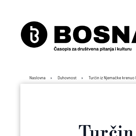
Naslovna
»
Duhovnost
»
Turčin iz Njemačke krenuo 
Turčin