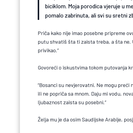
biciklom. Moja porodica vjeruje u m
pomalo zabrinuta, ali svi su sretni 
Priča kako nije imao posebne pripreme ovo
putu shvatiš šta ti zaista treba, a šta ne. 
privikao.”
Govoreći o iskustvima tokom putovanja kr
“Bosanci su nevjerovatni. Ne mogu preći n
ili ne popriča sa mnom. Daju mi vodu, no
ljubaznost zaista su posebni.”
Želja mu je da osim Saudijske Arabije, posj