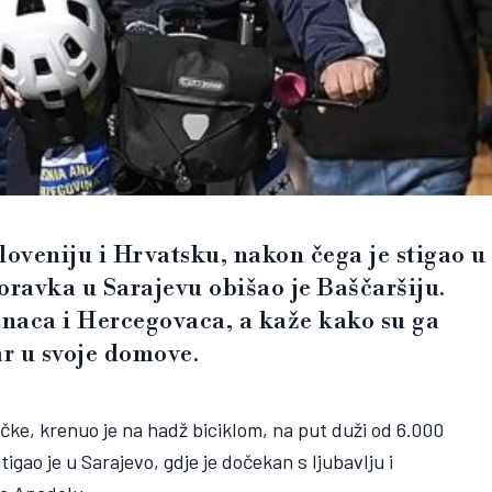
Sloveniju i Hrvatsku, nakon čega je stigao u
ravka u Sarajevu obišao je Baščaršiju.
naca i Hercegovaca, a kaže kako su ga
ar u svoje domove.
čke, krenuo je na hadž biciklom, na put duži od 6.000
gao je u Sarajevo, gdje je dočekan s ljubavlju i