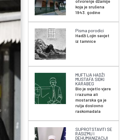
otvorenje džamije
koja je srušena
1943. godine
Pisma porodici
Hadži Lojin savjet
iz tamnice
MUFTIJA HADŽI
MUSTAFA SIDKI
KARABEG
Bio je svjetlo vjere
i razuma ali
mostarska ga je
rulja doslovno
raskomadala
SUPROTSTAVITI SE
RASIZMU I
DEHUMANIZACIJI