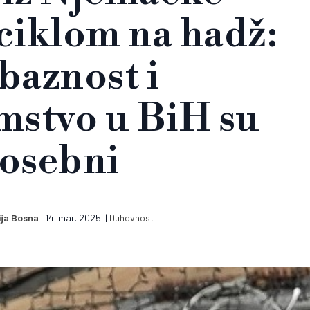
ciklom na hadž:
baznost i
mstvo u BiH su
osebni
ija Bosna
|
14. mar. 2025.
|
Duhovnost