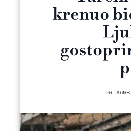
krenuo bi
Lju
gostopri
p
Piše:
Redakc