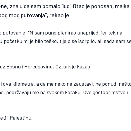
ene, znaju da sam pomalo ‘lud’. Otac je ponosan, majka
zbog mog putovanja”, rekao je.
 putovanje: “Nisam puno planirao unaprijed, jer tek na
U početku mi je bilo teško, tijelo se iscrpilo, ali sada sam s
oz Bosnu i Hercegovinu, Ozturk je kazao:
i dva kilometra, a da me neko ne zaustavi, ne ponudi nešt
vac, podržavaju me na svakom koraku. Ovo gostoprimstvo i
eti i Palestinu.