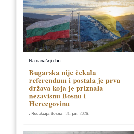
Na današnji dan
Bugarska nije čekala
referendum i postala je prva
država koja je priznala
nezavisnu Bosnu i
Hercegovinu
Redakcija Bosna
|
31. jan. 2026.