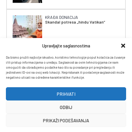
KRAĐA DONACIJA
Skandal potresa „hindu Vatikan“
Upravljajte saglasnostima
Da bismo pružili najbolje iskustvo, koristimo tehnologije poput kolačića za čuvanje
i/ili pristup informacijama o uređaju. Saglasnost sa ovim tehnologijama će nam
omogućiti da obrađujemo podatke kao što su ponašanje pri pregledanju ili
jedinstveni ID-ovi na ovoj web lokaciji. Nepristanak ili povlačenje saglasnosti može
negativno uticati na određene karakteristike i funkcije.
IMPRESSUM
|
UVJETI KORIŠTENJA
|
POLITIKA
PRIVATNOSTI
|
KONTAKT
|
ČASOPIS
PRIHVATI
ODBIJ
PRIKAŽI PODEŠAVANJA