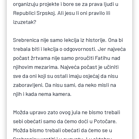
organizuju projekte i bore se za prava ljudi u
Republici Srpskoj. Ali jesu li oni pravilo ili
izuzetak?
Srebrenica nije samo lekcija iz historije. Ona bi
trebala biti i lekcija o odgovornosti. Jer najveća
počast žrtvama nije samo proučiti Fatihu nad
njihovim mezarima. Najveća počast je učiniti
sve da oni koji su ostali imaju osjećaj da nisu
zaboravljeni. Da nisu sami, da neko misli na
njih i kada nema kamera.
Možda upravo zato ovog jula ne bismo trebali
sebi obećati samo da ćemo doći u Potočare.
Možda bismo trebali obećati da ćemo se u
Srebrenicu vratiti i u augustu. I u oktobru,