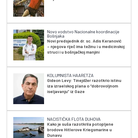
Novo vodstvo Nacionalne koordinacije
Bošnjaka
Novi predsjednik dr. sc. Adis Keranović
– njegova riječ ima težinu i u medicinskoj
struci i u bošnjačkoj manjini
KOLUMNISTA HAARETZA
Gideon Levy: Tinejdžer razotkrio istinu
iza izraelskog plana o “dobrovoljnom
iseljavanju” iz Gaze
NACISTIČKA FLOTA DUHOVA
Kako je suša razotkrila potopljene
brodove Hitlerove Kriegsmarine u
Dunavu