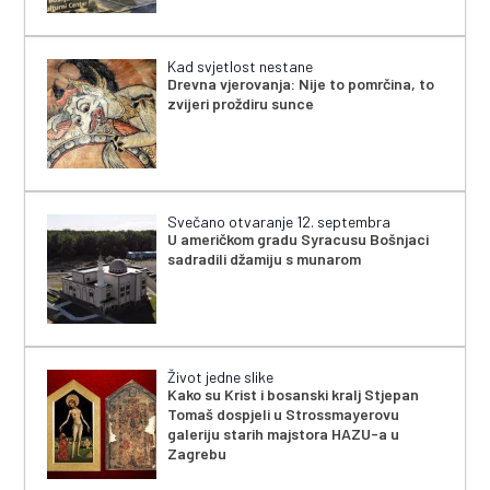
Kad svjetlost nestane
Drevna vjerovanja: Nije to pomrčina, to
zvijeri proždiru sunce
Svečano otvaranje 12. septembra
U američkom gradu Syracusu Bošnjaci
sadradili džamiju s munarom
Život jedne slike
Kako su Krist i bosanski kralj Stjepan
Tomaš dospjeli u Strossmayerovu
galeriju starih majstora HAZU-a u
Zagrebu