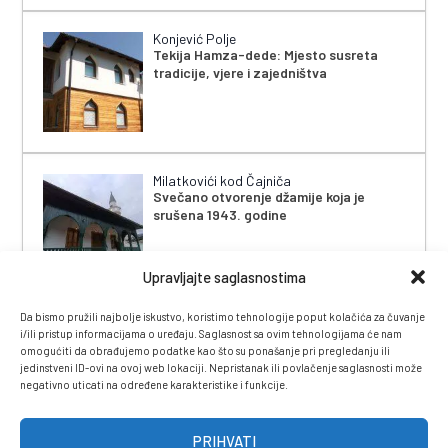
Konjević Polje
Tekija Hamza-dede: Mjesto susreta
tradicije, vjere i zajedništva
Milatkovići kod Čajniča
Svečano otvorenje džamije koja je
srušena 1943. godine
Upravljajte saglasnostima
Da bismo pružili najbolje iskustvo, koristimo tehnologije poput kolačića za čuvanje
i/ili pristup informacijama o uređaju. Saglasnost sa ovim tehnologijama će nam
omogućiti da obrađujemo podatke kao što su ponašanje pri pregledanju ili
jedinstveni ID-ovi na ovoj web lokaciji. Nepristanak ili povlačenje saglasnosti može
negativno uticati na određene karakteristike i funkcije.
IMPRESSUM
|
UVJETI KORIŠTENJA
|
POLITIKA
PRIVATNOSTI
|
KONTAKT
|
ČASOPIS
PRIHVATI