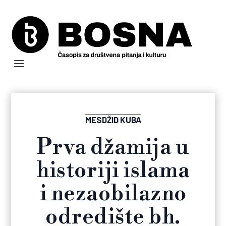
MESDŽID KUBA
Prva džamija u
historiji islama
i nezaobilazno
odredište bh.