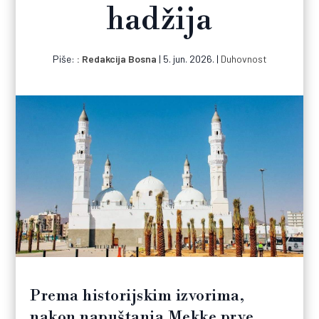
hadžija
Piše:
Redakcija Bosna
|
5. jun. 2026.
|
Duhovnost
Prema historijskim izvorima,
nakon napuštanja Mekke prve