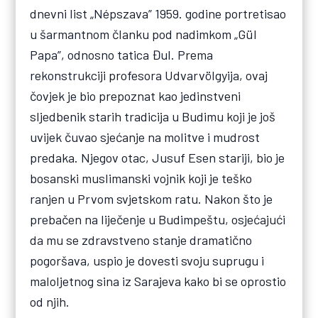
dnevni list „Népszava” 1959. godine portretisao
u šarmantnom članku pod nadimkom „Gül
Papa”, odnosno tatica Đul. Prema
rekonstrukciji profesora Udvarvölgyija, ovaj
čovjek je bio prepoznat kao jedinstveni
sljedbenik starih tradicija u Budimu koji je još
uvijek čuvao sjećanje na molitve i mudrost
predaka. Njegov otac, Jusuf Esen stariji, bio je
bosanski muslimanski vojnik koji je teško
ranjen u Prvom svjetskom ratu. Nakon što je
prebačen na liječenje u Budimpeštu, osjećajući
da mu se zdravstveno stanje dramatično
pogoršava, uspio je dovesti svoju suprugu i
maloljetnog sina iz Sarajeva kako bi se oprostio
od njih.