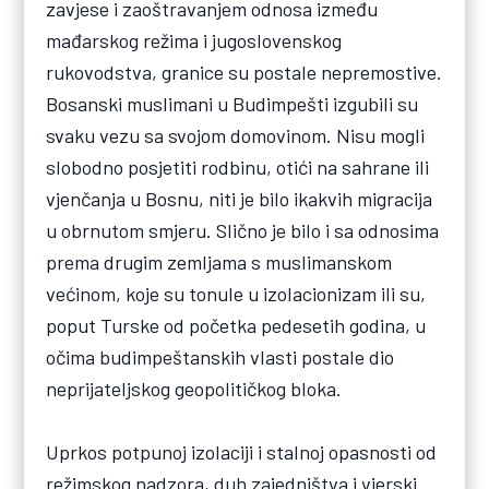
zavjese i zaoštravanjem odnosa između
mađarskog režima i jugoslovenskog
rukovodstva, granice su postale nepremostive.
Bosanski muslimani u Budimpešti izgubili su
svaku vezu sa svojom domovinom. Nisu mogli
slobodno posjetiti rodbinu, otići na sahrane ili
vjenčanja u Bosnu, niti je bilo ikakvih migracija
u obrnutom smjeru. Slično je bilo i sa odnosima
prema drugim zemljama s muslimanskom
većinom, koje su tonule u izolacionizam ili su,
poput Turske od početka pedesetih godina, u
očima budimpeštanskih vlasti postale dio
neprijateljskog geopolitičkog bloka.
Uprkos potpunoj izolaciji i stalnoj opasnosti od
režimskog nadzora, duh zajedništva i vjerski