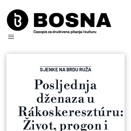
SJENKE NA BRDU RUŽA
Posljednja
dženaza u
Rákoskeresztúru:
Život, progon i