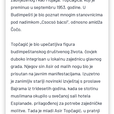
preminuo u septembru 1953. godine. U
Budimpešti je bio poznat mnogim stanovnicima
pod nadimkom „Csocsó bácsi”, odnosno amidža
Čočo.
Topčagić je bio upečatljiva figura
budimpeštanskog društvenog života, čovjek
duboko integrisan u lokalnu zajednicu glavnog
grada. Njegov sin Asir od malih nogu bio je
prisutan na javnim manifestacijama. Izuzetno
je zanimljiv stariji novinski izvještaj s proslave
Bajrama iz tridesetih godina, kada se stotinu
muslimana okupilo u svečanoj sali hotela
Esplanade, prilagođenoj za potrebe zajedničke
molitve. Tada je mladi Asir Topčagić, u pratnji