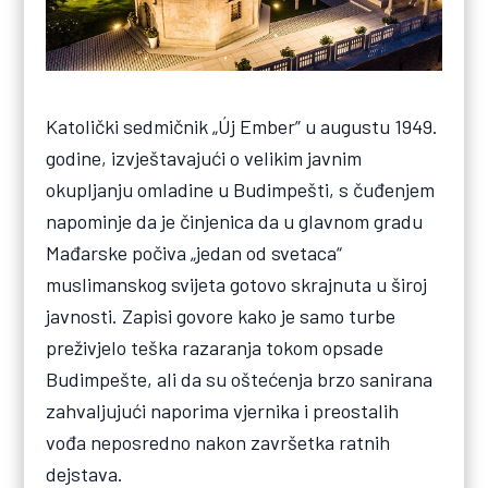
Katolički sedmičnik „Új Ember” u augustu 1949.
godine, izvještavajući o velikim javnim
okupljanju omladine u Budimpešti, s čuđenjem
napominje da je činjenica da u glavnom gradu
Mađarske počiva „jedan od svetaca“
muslimanskog svijeta gotovo skrajnuta u široj
javnosti. Zapisi govore kako je samo turbe
preživjelo teška razaranja tokom opsade
Budimpešte, ali da su oštećenja brzo sanirana
zahvaljujući naporima vjernika i preostalih
vođa neposredno nakon završetka ratnih
dejstava.