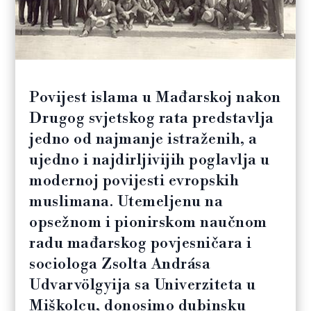
Povijest islama u Mađarskoj nakon
Drugog svjetskog rata predstavlja
jedno od najmanje istraženih, a
ujedno i najdirljivijih poglavlja u
modernoj povijesti evropskih
muslimana. Utemeljenu na
opsežnom i pionirskom naučnom
radu mađarskog povjesničara i
sociologa Zsolta Andrása
Udvarvölgyija sa Univerziteta u
Miškolcu, donosimo dubinsku