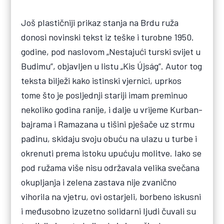
Još plastičniji prikaz stanja na Brdu ruža
donosi novinski tekst iz teške i turobne 1950.
godine, pod naslovom „Nestajući turski svijet u
Budimu”, objavljen u listu „Kis Újság”. Autor tog
teksta bilježi kako istinski vjernici, uprkos
tome što je posljednji stariji imam preminuo
nekoliko godina ranije, i dalje u vrijeme Kurban-
bajrama i Ramazana u tišini pješače uz strmu
padinu, skidaju svoju obuću na ulazu u turbe i
okrenuti prema istoku upućuju molitve. Iako se
pod ružama više nisu održavala velika svečana
okupljanja i zelena zastava nije zvanično
vihorila na vjetru, ovi ostarjeli, borbeno iskusni
i međusobno izuzetno solidarni ljudi čuvali su