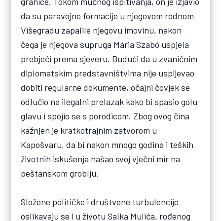
granice. Tokom mučnog ispitivanja, on je izjavio
da su paravojne formacije u njegovom rodnom
Višegradu zapalile njegovu imovinu, nakon
čega je njegova supruga Mária Szabó uspjela
prebjeći prema sjeveru. Budući da u zvaničnim
diplomatskim predstavništvima nije uspijevao
dobiti regularne dokumente, očajni čovjek se
odlučio na ilegalni prelazak kako bi spasio golu
glavu i spojio se s porodicom. Zbog ovog čina
kažnjen je kratkotrajnim zatvorom u
Kapošvaru, da bi nakon mnogo godina i teških
životnih iskušenja našao svoj vječni mir na
peštanskom groblju.
Složene političke i društvene turbulencije
oslikavaju se i u životu Salka Mulića, rođenog