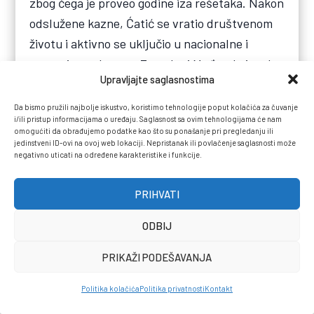
zbog čega je proveo godine iza rešetaka. Nakon
odslužene kazne, Ćatić se vratio društvenom
životu i aktivno se uključio u nacionalne i
paravojne pokrete u Zapadnoj Mađarskoj pod
Upravljajte saglasnostima
vođstvom imama Durića.
Da bismo pružili najbolje iskustvo, koristimo tehnologije poput kolačića za čuvanje
i/ili pristup informacijama o uređaju. Saglasnost sa ovim tehnologijama će nam
Bio je direktni učesnik burnih događaja oko
omogućiti da obrađujemo podatke kao što su ponašanje pri pregledanju ili
proglašenja oblasti „Lajtabánság”, čije su vojne
jedinstveni ID-ovi na ovoj web lokaciji. Nepristanak ili povlačenje saglasnosti može
negativno uticati na određene karakteristike i funkcije.
i političke akcije na kraju primorale
međunarodne faktore da odobre održavanje
PRIHVATI
istorijskog referenduma u Šopronu,
zahvaljujući kojem je ovaj strateški grad ostao
ODBIJ
unutar mađarskih granica. Ponosan na svoje
PRIKAŽI PODEŠAVANJA
porijeklo, Ćatić je bio i jedan od potpisnika
osnivačkih dokumenata prve islamske
Politika kolačića
Politika privatnosti
Kontakt
zajednice 1931. godine. Kada je preminuo u