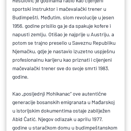
Resulović je godinama radio kao cijenjeni
sportski instruktor i mačevalački trener u
Budimpešti. Međutim, slom revolucije u jesen
1956. godine prisilio ga je da spakuje kofere i
napusti zemlju. Otišao je najprije u Austriju, a
potom se trajno preselio u Saveznu Republiku
Njemačku, gdje je nastavio izuzetno uspješnu
profesionalnu karijeru kao priznati i cijenjeni
mačevalački trener sve do svoje smrti 1983.
godine.
Kao „posljednji Mohikanac” ove autentične
generacije bosanskih emigranata u Mađarskoj
u istorijskim dokumentima ostaje zabilježen
Abid Ćatić. Njegov odlazak u aprilu 1977.
godine u staračkom domu u budimpeštanskom