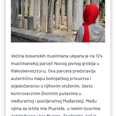
Većina bosanskih muslimana ukpana je na 124.
muslimanskoj parceli Novog javnog groblja u
Rákoskeresztúru. Ova parcela predstavlja
autentičnu mapu bošnjačkog prisustva i
svjedočanstvo o njihovim složenim, često
kontroverznim životnim putevima u
međuratnoj i poslijeratnoj Mađarskoj. Među
njima se ističe ime Mustafe, u nekim izvorima
zabilježenog i kao Mujaga, Topčagića, koji je