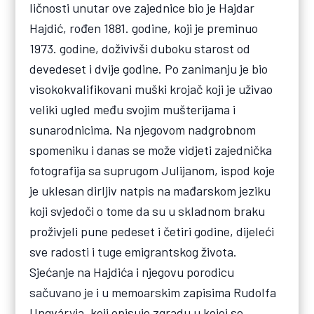
ličnosti unutar ove zajednice bio je Hajdar
Hajdić, rođen 1881. godine, koji je preminuo
1973. godine, doživivši duboku starost od
devedeset i dvije godine. Po zanimanju je bio
visokokvalifikovani muški krojač koji je uživao
veliki ugled među svojim mušterijama i
sunarodnicima. Na njegovom nadgrobnom
spomeniku i danas se može vidjeti zajednička
fotografija sa suprugom Julijanom, ispod koje
je uklesan dirljiv natpis na mađarskom jeziku
koji svjedoči o tome da su u skladnom braku
proživjeli pune pedeset i četiri godine, dijeleći
sve radosti i tuge emigrantskog života.
Sjećanje na Hajdića i njegovu porodicu
sačuvano je i u memoarskim zapisima Rudolfa
Ungváryja, koji opisuje zgradu u kojoj se