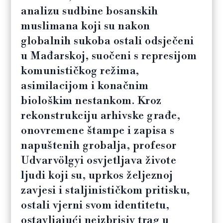
analizu sudbine bosanskih
muslimana koji su nakon
globalnih sukoba ostali odsječeni
u Mađarskoj, suočeni s represijom
komunističkog režima,
asimilacijom i konačnim
biološkim nestankom. Kroz
rekonstrukciju arhivske građe,
onovremene štampe i zapisa s
napuštenih grobalja, profesor
Udvarvölgyi osvjetljava živote
ljudi koji su, uprkos željeznoj
zavjesi i staljinističkom pritisku,
ostali vjerni svom identitetu,
ostavljajući neizbrisiv trag u