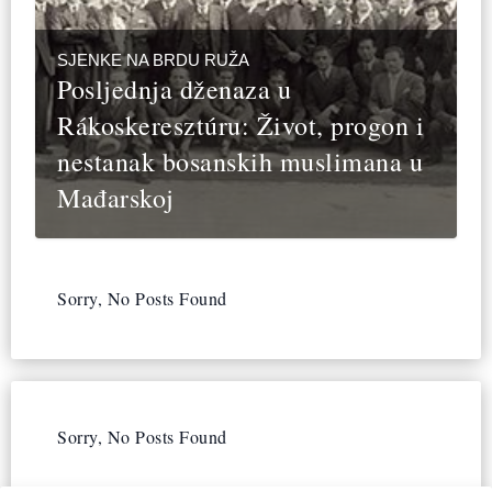
SJENKE NA BRDU RUŽA
Posljednja dženaza u
Rákoskeresztúru: Život, progon i
nestanak bosanskih muslimana u
Mađarskoj
Sorry, No Posts Found
Sorry, No Posts Found