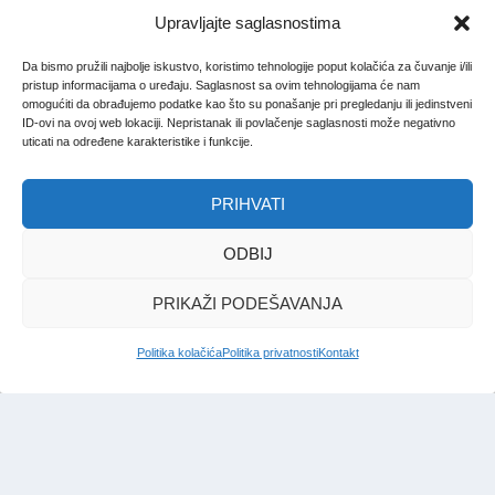
Upravljajte saglasnostima
Da bismo pružili najbolje iskustvo, koristimo tehnologije poput kolačića za čuvanje i/ili
pristup informacijama o uređaju. Saglasnost sa ovim tehnologijama će nam
omogućiti da obrađujemo podatke kao što su ponašanje pri pregledanju ili jedinstveni
ID-ovi na ovoj web lokaciji. Nepristanak ili povlačenje saglasnosti može negativno
uticati na određene karakteristike i funkcije.
PRIHVATI
ODBIJ
PRIKAŽI PODEŠAVANJA
Politika kolačića
Politika privatnosti
Kontakt