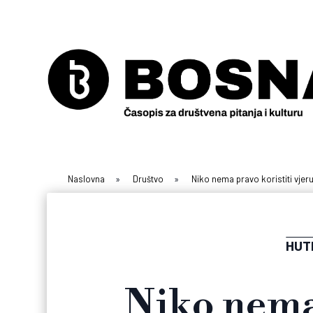
Naslovna
»
Društvo
»
Niko nema pravo koristiti vjer
HUT
Niko nema 