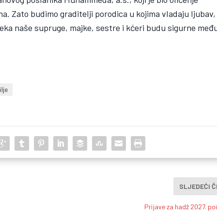
a. Zato budimo graditelji porodica u kojima vladaju ljubav,
eka naše supruge, majke, sestre i kćeri budu sigurne međ
lje
SLJEDEĆI 
Prijave za hadž 2027. poči