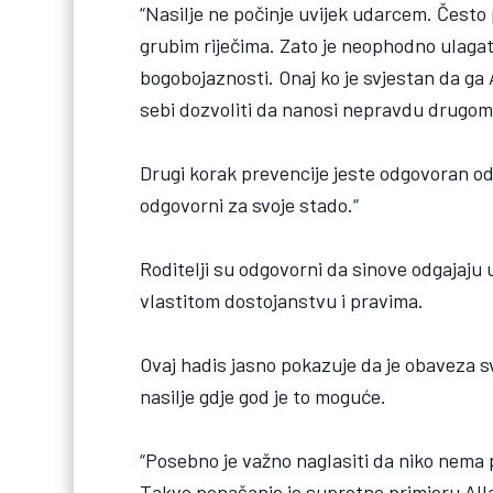
“Nasilje ne počinje uvijek udarcem. Često
grubim riječima. Zato je neophodno ulagati
bogobojaznosti. Onaj ko je svjestan da ga A
sebi dozvoliti da nanosi nepravdu drugome
Drugi korak prevencije jeste odgovoran odgoj
odgovorni za svoje stado.“
Roditelji su odgovorni da sinove odgajaju
vlastitom dostojanstvu i pravima.
Ovaj hadis jasno pokazuje da je obaveza s
nasilje gdje god je to moguće.
“Posebno je važno naglasiti da niko nema p
Takvo ponašanje je suprotno primjeru Alla