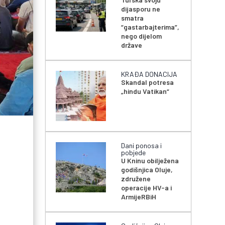
dijasporu ne
smatra
“gastarbajterima”,
nego dijelom
države
KRAĐA DONACIJA
Skandal potresa
„hindu Vatikan“
Dani ponosa i
pobjede
U Kninu obilježena
godišnjica Oluje,
združene
operacije HV-a i
ArmijeRBiH