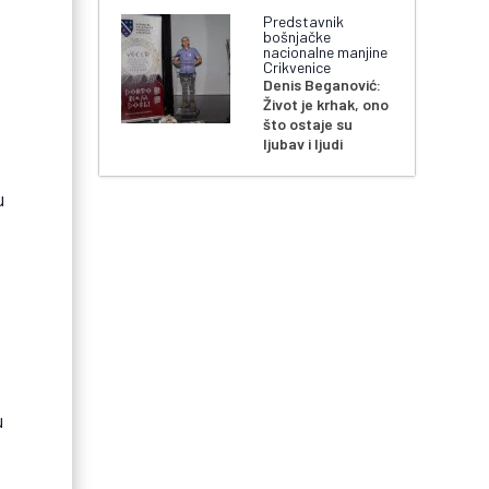
Predstavnik
bošnjačke
nacionalne manjine
Crikvenice
Denis Beganović:
Život je krhak, ono
što ostaje su
ljubav i ljudi
u
u