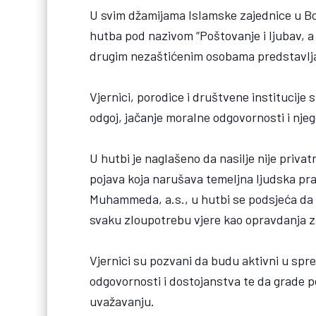
U svim džamijama Islamske zajednice u Bos
hutba pod nazivom “Poštovanje i ljubav, a 
drugim nezaštićenim osobama predstavlja 
Vjernici, porodice i društvene institucij
odgoj, jačanje moralne odgovornosti i nj
U hutbi je naglašeno da nasilje nije priva
pojava koja narušava temeljna ljudska pra
Muhammeda, a.s., u hutbi se podsjeća da i
svaku zloupotrebu vjere kao opravdanja za
Vjernici su pozvani da budu aktivni u spr
odgovornosti i dostojanstva te da grade 
uvažavanju.