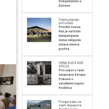
Kriegsmarine u
Dunavu
Cijenu plaćaju
potrošači
Previše novca:
Rat je naftnim
kompanijama
donio milijarde
dolara ekstra
profita
CRNA KUĆA KOD
VITEZA
Prvi otpor u tami
okupirane Evrope:
Pobuna u
ustaškom logoru
Kruščica
Primjer kako se
cijeni dijaspora
Turska svoju