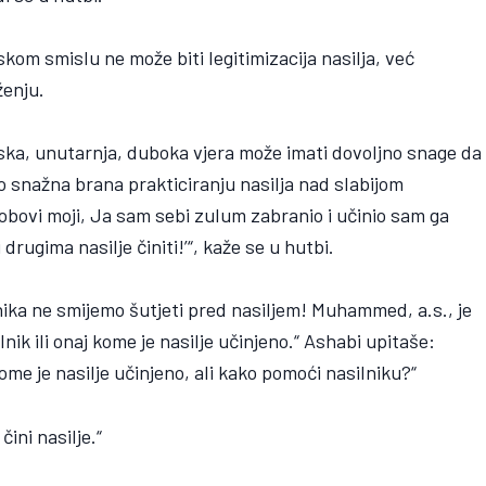
kom smislu ne može biti legitimizacija nasilja, već
ženju.
ska, unutarnja, duboka vjera može imati dovoljno snage da
no snažna brana prakticiranju nasilja nad slabijom
robovi moji, Ja sam sebi zulum zabranio i učinio sam ga
ugima nasilje činiti!’“, kaže se u hutbi.
nika ne smijemo šutjeti pred nasiljem! Muhammed, a.s., je
ik ili onaj kome je nasilje učinjeno.“ Ashabi upitaše:
e je nasilje učinjeno, ali kako pomoći nasilniku?“
čini nasilje.“