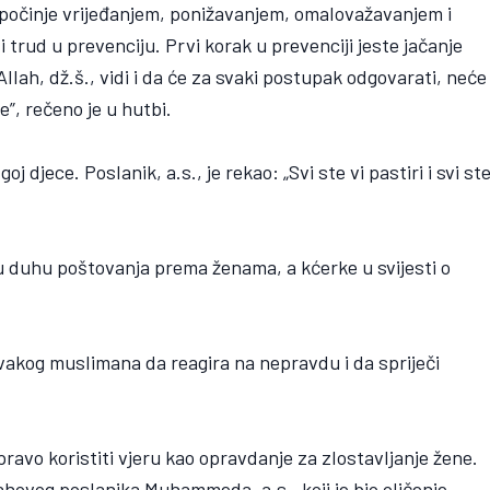
 počinje vrijeđanjem, ponižavanjem, omalovažavanjem i
 trud u prevenciju. Prvi korak u prevenciji jeste jačanje
llah, dž.š., vidi i da će za svaki postupak odgovarati, neće
”, rečeno je u hutbi.
 djece. Poslanik, a.s., je rekao: „Svi ste vi pastiri i svi st
 u duhu poštovanja prema ženama, a kćerke u svijesti o
vakog muslimana da reagira na nepravdu i da spriječi
ravo koristiti vjeru kao opravdanje za zlostavljanje žene.
hovog poslanika Muhammeda, a.s., koji je bio oličenje