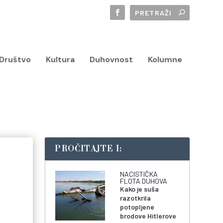
Društvo
Kultura
Duhovnost
Kolumne
PROČITAJTE I:
NACISTIČKA
FLOTA DUHOVA
Kako je suša
razotkrila
potopljene
brodove Hitlerove