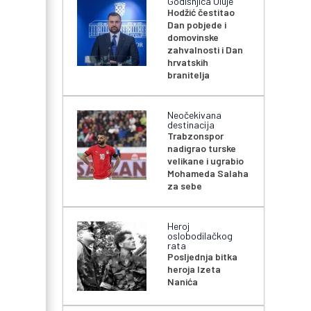
Godišnjica Oluje
Hodžić čestitao
Dan pobjede i
domovinske
zahvalnosti i Dan
hrvatskih
branitelja
Neočekivana
destinacija
Trabzonspor
nadigrao turske
velikane i ugrabio
Mohameda Salaha
za sebe
Heroj
oslobodilačkog
rata
Posljednja bitka
heroja Izeta
Nanića