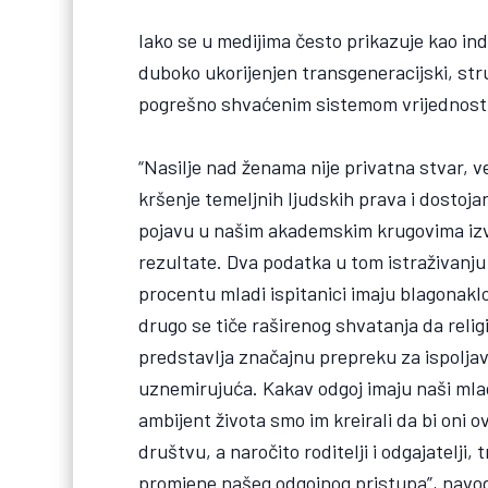
Iako se u medijima često prikazuje kao ind
duboko ukorijenjen transgeneracijski, st
pogrešno shvaćenim sistemom vrijednosti
“Nasilje nad ženama nije privatna stvar, v
kršenje temeljnih ljudskih prava i dostoj
pojavu u našim akademskim krugovima izvr
rezultate. Dva podatka u tom istraživanj
procentu mladi ispitanici imaju blagonaklo
drugo se tiče raširenog shvatanja da relig
predstavlja značajnu prepreku za ispoljav
uznemirujuća. Kakav odgoj imaju naši mla
ambijent života smo im kreirali da bi oni o
društvu, a naročito roditelji i odgajatelji
promjene našeg odgojnog pristupa”, navod