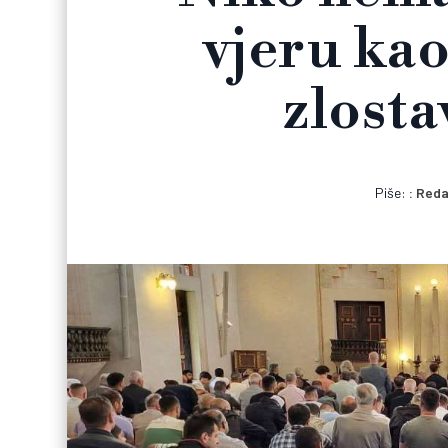
vjeru kao
zlosta
Piše:
Reda