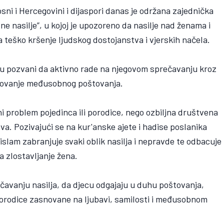
ni i Hercegovini i dijaspori danas je održana zajednička
ne nasilje”, u kojoj je upozoreno da nasilje nad ženama i
teško kršenje ljudskog dostojanstva i vjerskih načela.
e su pozvani da aktivno rade na njegovom sprečavanju kroz
egovanje međusobnog poštovanja.
tni problem pojedinca ili porodice, nego ozbiljna društvena
va. Pozivajući se na kur'anske ajete i hadise poslanika
slam zabranjuje svaki oblik nasilja i nepravde te odbacuje
 zlostavljanje žena.
ečavanju nasilja, da djecu odgajaju u duhu poštovanja,
porodice zasnovane na ljubavi, samilosti i međusobnom