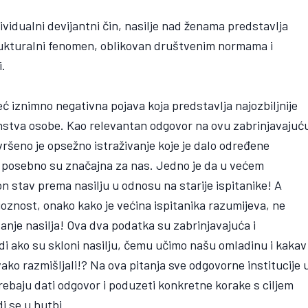
ividualni devijantni čin, nasilje nad ženama predstavlja
rukturalni fenomen, oblikovan društvenim normama i
.
eć iznimno negativna pojava koja predstavlja najozbiljnije
anstva osobe. Kao relevantan odgovor na ovu zabrinjavajuć
šeno je opsežno istraživanje koje je dalo određene
u posebno su značajna za nas. Jedno je da u većem
n stav prema nasilju u odnosu na starije ispitanike! A
ioznost, onako kako je većina ispitanika razumijeva, ne
anje nasilja! Ova dva podatka su zabrinjavajuća i
di ako su skloni nasilju, čemu učimo našu omladinu i kakav
vako razmišljali!? Na ova pitanja sve odgovorne institucije 
, trebaju dati odgovor i poduzeti konkretne korake s ciljem
i se u hutbi.