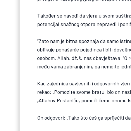
Također se navodi da vjera u svom suštins
potencijal snažnog otpora nepravdi i poni
“Zato nam je bitna spoznaja da samo istin
oblikuje ponašanje pojedinca i biti dovolj
osobom. Allah, dž.š. nas obavještava: ‘O 
među vama zabranjenim, pa nemojte jedni dr
Kao zajednica savjesnih i odgovornih vjer
rekao: „Pomozite svome bratu, bio on nasiln
„Allahov Poslaniče, pomoći ćemo onome kom
On odgovori: „Tako što ćeš ga spriječiti da 