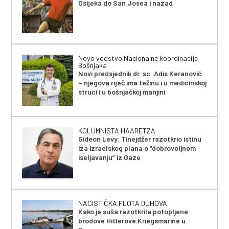
Osijeka do San Josea i nazad
Novo vodstvo Nacionalne koordinacije
Bošnjaka
Novi predsjednik dr. sc. Adis Keranović
– njegova riječ ima težinu i u medicinskoj
struci i u bošnjačkoj manjini
KOLUMNISTA HAARETZA
Gideon Levy: Tinejdžer razotkrio istinu
iza izraelskog plana o “dobrovoljnom
iseljavanju” iz Gaze
NACISTIČKA FLOTA DUHOVA
Kako je suša razotkrila potopljene
brodove Hitlerove Kriegsmarine u