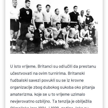
U isto vrijeme, Britanci su odlučili da prestanu
učestvovati na ovim turnirima. Britanski
fudbalski savezi povukli su se iz krovne
organizacije zbog dubokog sukoba oko pitanja
amaterizma, koje se u to vrijeme uzimalo
nevjerovatno ozbiljno. Ta tenzija je obilježila
Olimpijske igre 1924. i 1928. godine. Iako su