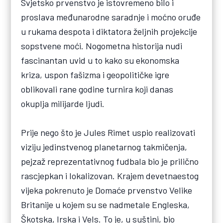
Svjetsko prvenstvo je istovremeno bilo i
proslava međunarodne saradnje i moćno oruđe
u rukama despota i diktatora željnih projekcije
sopstvene moći. Nogometna historija nudi
fascinantan uvid u to kako su ekonomska
kriza, uspon fašizma i geopolitičke igre
oblikovali rane godine turnira koji danas
okuplja milijarde ljudi.
Prije nego što je Jules Rimet uspio realizovati
viziju jedinstvenog planetarnog takmičenja,
pejzaž reprezentativnog fudbala bio je prilično
rascjepkan i lokalizovan. Krajem devetnaestog
vijeka pokrenuto je Domaće prvenstvo Velike
Britanije u kojem su se nadmetale Engleska,
Škotska, Irska i Vels. To je, u suštini, bio