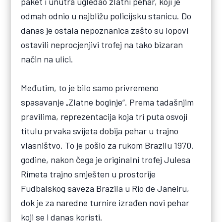
paket i unutra ugledao zlatni pehar, koji je
odmah odnio u najbližu policijsku stanicu. Do
danas je ostala nepoznanica zašto su lopovi
ostavili neprocjenjivi trofej na tako bizaran
način na ulici.
Međutim, to je bilo samo privremeno
spasavanje „Zlatne boginje“. Prema tadašnjim
pravilima, reprezentacija koja tri puta osvoji
titulu prvaka svijeta dobija pehar u trajno
vlasništvo. To je pošlo za rukom Brazilu 1970.
godine, nakon čega je originalni trofej Julesa
Rimeta trajno smješten u prostorije
Fudbalskog saveza Brazila u Rio de Janeiru,
dok je za naredne turnire izrađen novi pehar
koji se i danas koristi.