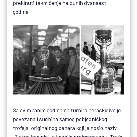
prekinuti takmičenje na punih dvanaest
godina.
Sa ovim ranim godinama turnira neraskidivo je
povezana i sudbina samog pobjedničkog
trofeja, originalnog pehara koji je nosio naziv
„Zlatna boginja“, a kasnije preimenovan u Trofej