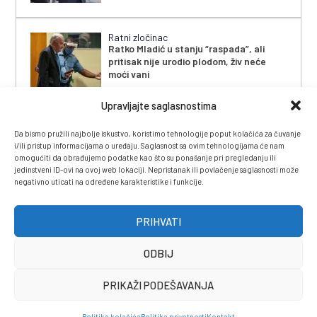
Ratni zločinac
Ratko Mladić u stanju “raspada”, ali
pritisak nije urodio plodom, živ neće
moći vani
Upravljajte saglasnostima
Da bismo pružili najbolje iskustvo, koristimo tehnologije poput kolačića za čuvanje
i/ili pristup informacijama o uređaju. Saglasnost sa ovim tehnologijama će nam
omogućiti da obrađujemo podatke kao što su ponašanje pri pregledanju ili
jedinstveni ID-ovi na ovoj web lokaciji. Nepristanak ili povlačenje saglasnosti može
negativno uticati na određene karakteristike i funkcije.
IMPRESSUM
|
UVJETI KORIŠTENJA
|
POLITIKA
PRIVATNOSTI
|
KONTAKT
|
ČASOPIS
PRIHVATI
ODBIJ
PRIKAŽI PODEŠAVANJA
Politika kolačića
Politika privatnosti
Kontakt