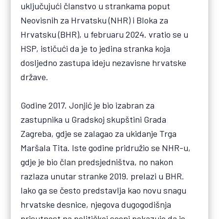
uključujući članstvo u strankama poput
Neovisnih za Hrvatsku (NHR) i Bloka za
Hrvatsku (BHR), u februaru 2024. vratio se u
HSP, ističući da je to jedina stranka koja
dosljedno zastupa ideju nezavisne hrvatske
države.
Godine 2017. Jonjić je bio izabran za
zastupnika u Gradskoj skupštini Grada
Zagreba, gdje se zalagao za ukidanje Trga
Maršala Tita. Iste godine pridružio se NHR-u,
gdje je bio član predsjedništva, no nakon
razlaza unutar stranke 2019. prelazi u BHR.
Iako ga se često predstavlja kao novu snagu
hrvatske desnice, njegova dugogodišnja
prisutnost na političkoj sceni pokazuje da je