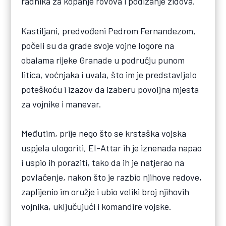
radnika za kopanje rovova i podizanje zidova.
Kastiljani, predvođeni Pedrom Fernandezom,
počeli su da grade svoje vojne logore na
obalama rijeke Granade u području punom
litica, voćnjaka i uvala, što im je predstavljalo
poteškoću i izazov da izaberu povoljna mjesta
za vojnike i manevar.
Međutim, prije nego što se krstaška vojska
uspjela ulogoriti, El-Attar ih je iznenada napao
i uspio ih poraziti, tako da ih je natjerao na
povlačenje, nakon što je razbio njihove redove,
zaplijenio im oružje i ubio veliki broj njihovih
vojnika, uključujući i komandire vojske.