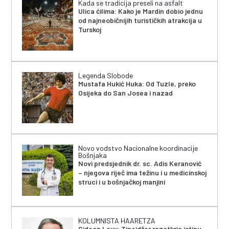
Kada se tradicija preseli na asfalt
Ulica ćilima: Kako je Mardin dobio jednu
od najneobičnijih turističkih atrakcija u
Turskoj
Legenda Slobode
Mustafa Hukić Huka: Od Tuzle, preko
Osijeka do San Josea i nazad
Novo vodstvo Nacionalne koordinacije
Bošnjaka
Novi predsjednik dr. sc. Adis Keranović
– njegova riječ ima težinu i u medicinskoj
struci i u bošnjačkoj manjini
KOLUMNISTA HAARETZA
Gideon Levy: Tinejdžer razotkrio istinu