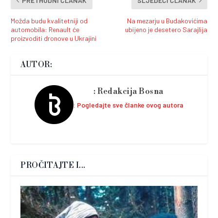
PRETHODNI ČLANAK
SLJEDEĆI ČLANAK
Možda budu kvalitetniji od
Na mezarju u Budakovićima
automobila: Renault će
ubijeno je desetero Sarajlija
proizvoditi dronove u Ukrajini
AUTOR:
Redakcija Bosna
Pogledajte sve članke ovog autora
PROČITAJTE I...