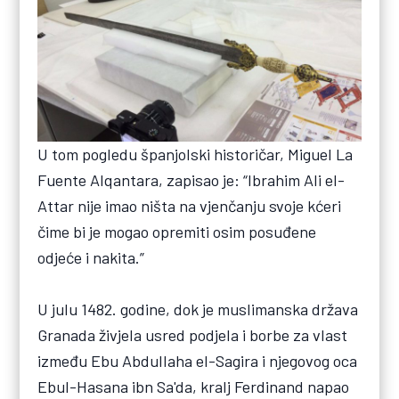
U tom pogledu španjolski historičar, Miguel La
Fuente Alqantara, zapisao je: “Ibrahim Ali el-
Attar nije imao ništa na vjenčanju svoje kćeri
čime bi je mogao opremiti osim posuđene
odjeće i nakita.”
U julu 1482. godine, dok je muslimanska država
Granada živjela usred podjela i borbe za vlast
između Ebu Abdullaha el-Sagira i njegovog oca
Ebul-Hasana ibn Sa'da, kralj Ferdinand napao