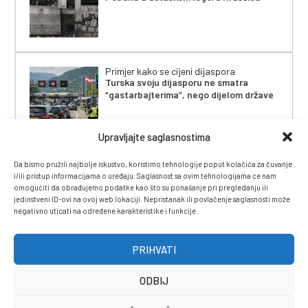
Primjer kako se cijeni dijaspora
Turska svoju dijasporu ne smatra
“gastarbajterima”, nego dijelom države
Upravljajte saglasnostima
Da bismo pružili najbolje iskustvo, koristimo tehnologije poput kolačića za čuvanje
i/ili pristup informacijama o uređaju. Saglasnost sa ovim tehnologijama će nam
omogućiti da obrađujemo podatke kao što su ponašanje pri pregledanju ili
jedinstveni ID-ovi na ovoj web lokaciji. Nepristanak ili povlačenje saglasnosti može
negativno uticati na određene karakteristike i funkcije.
IMPRESSUM
|
UVJETI KORIŠTENJA
|
POLITIKA
PRIVATNOSTI
|
KONTAKT
|
ČASOPIS
PRIHVATI
ODBIJ