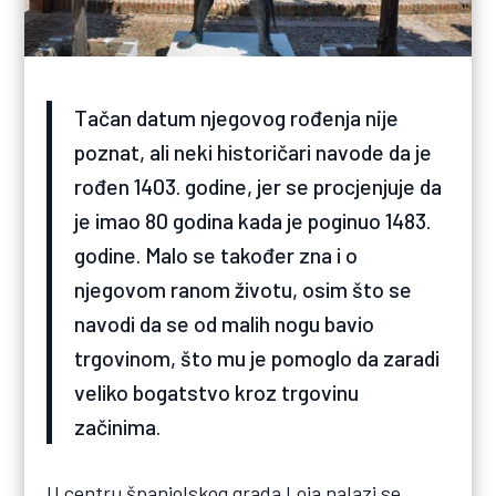
Tačan datum njegovog rođenja nije
poznat, ali neki historičari navode da je
rođen 1403. godine, jer se procjenjuje da
je imao 80 godina kada je poginuo 1483.
godine. Malo se također zna i o
njegovom ranom životu, osim što se
navodi da se od malih nogu bavio
trgovinom, što mu je pomoglo da zaradi
veliko bogatstvo kroz trgovinu
začinima.
U centru španjolskog grada Loja nalazi se