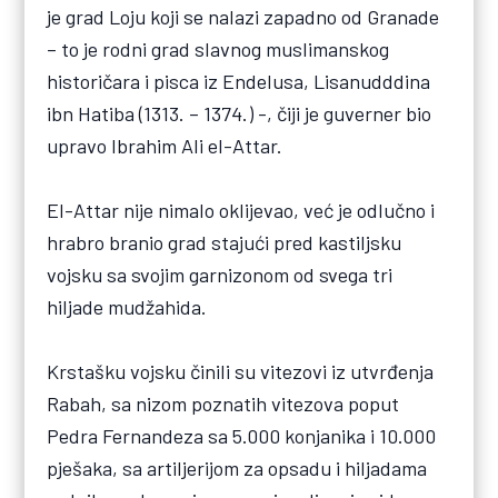
je grad Loju koji se nalazi zapadno od Granade
– to je rodni grad slavnog muslimanskog
historičara i pisca iz Endelusa, Lisanudddina
ibn Hatiba (1313. – 1374.) -, čiji je guverner bio
upravo Ibrahim Ali el-Attar.
El-Attar nije nimalo oklijevao, već je odlučno i
hrabro branio grad stajući pred kastiljsku
vojsku sa svojim garnizonom od svega tri
hiljade mudžahida.
Krstašku vojsku činili su vitezovi iz utvrđenja
Rabah, sa nizom poznatih vitezova poput
Pedra Fernandeza sa 5.000 konjanika i 10.000
pješaka, sa artiljerijom za opsadu i hiljadama