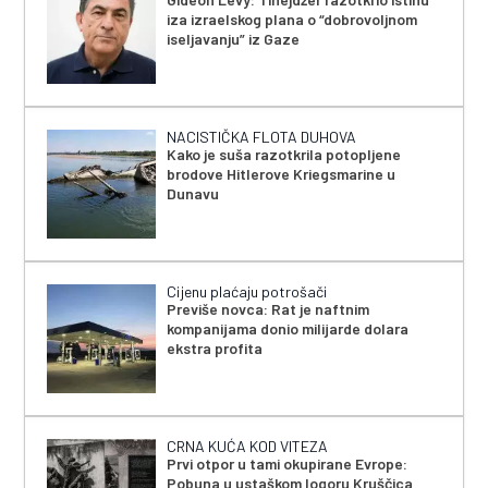
iza izraelskog plana o “dobrovoljnom
iseljavanju” iz Gaze
NACISTIČKA FLOTA DUHOVA
Kako je suša razotkrila potopljene
brodove Hitlerove Kriegsmarine u
Dunavu
Cijenu plaćaju potrošači
Previše novca: Rat je naftnim
kompanijama donio milijarde dolara
ekstra profita
CRNA KUĆA KOD VITEZA
Prvi otpor u tami okupirane Evrope:
Pobuna u ustaškom logoru Kruščica